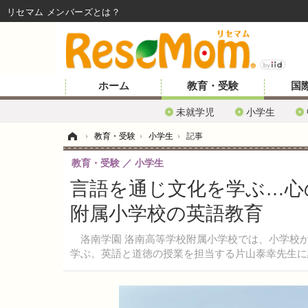
リセマム メンバーズ
ホーム
教育・受験
国
未就学児
小学生
ホーム
›
教育・受験
›
小学生
›
記事
教育・受験
小学生
言語を通じ文化を学ぶ…心
附属小学校の英語教育
洛南学園 洛南高等学校附属小学校では、小学校か
学ぶ。英語と道徳の授業を担当する片山泰幸先生に