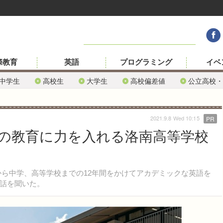
際教育
英語
プログラミング
イベ
中学生
高校生
大学生
高校偏差値
公立高校・
2021.9.8 Wed 10:15
PR
の教育に力を入れる洛南高等学校
ら中学、高等学校までの12年間をかけてアカデミックな英語を
話を聞いた。