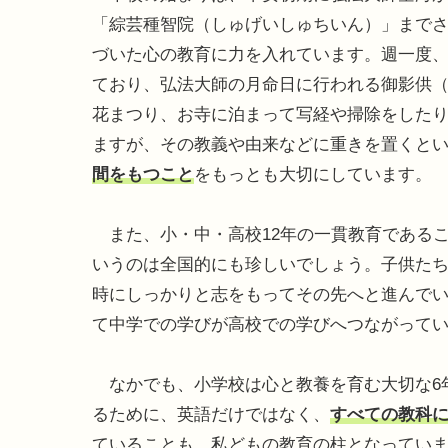
「綜芸種智院（しゅげいしゅちいん）」まで
づいた心の教育に力を入れています。週一度
ており、弘法大師の月命日に行われる御影供
花まつり、お寺に泊まって写経や掃除をした
ますが、その教義や由来などに重きを置くと
間をもつこと
をもっとも大切にしています。
また、小・中・高校12年の一貫教育である
いうのは全国的にも珍しいでしょう。子供た
時にしっかりと志をもってその先へと進んでい
て中学での学びが高校での学びへつながって
なかでも、小学校は心と教養を育む大切な6
るために、英語だけではなく、
すべての教科
ていることも、私どもの教育の柱となってい