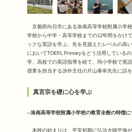
京都府向日市にある洛南高等学校附属小学校
学校から中学・高等学校までの12年間をかけ
ックな英語を学ぶ。先を見据えたレベルの高
においてTOEFL Primaryをどう活用している
学、高校での英語指導を経て、同小学校で英
授業を担当する渉外主任の片山泰幸先生に話
真言宗を礎に心を学ぶ
--洛南高等学校附属小学校の教育全般の特徴
本校の始まりは、平安初期に弘法大師空海が