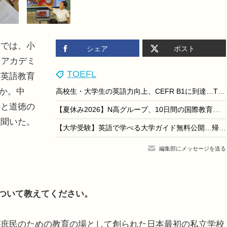
では、小
シェア
ポスト
てアカデミ
TOEFL
い英語教育
のか。中
高校生・大学生の英語力向上、CEFR B1に到達…TOEFL
語と道徳の
【夏休み2026】N高グループ、10日間の国際教育プログラム…高校生募集
を聞いた。
【大学受験】英語で学べる大学ガイド無料公開…帰国子女アカデミー
編集部にメッセージを送る
について教えてください。
庶民のための教育の場として創られた日本最初の私立学校