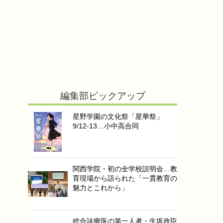
編集部ピックアップ
星野学園の文化祭「星華祭」
9/12-13…小中高合同
関西学院・初の全学校説明会…教
育現場から語られた「一貫教育の
魅力とこれから」
総合診療医の第一人者・生坂政臣