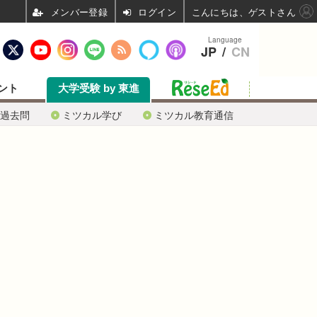
ログイン
こんにちは、ゲストさん
Language
JP
/
CN
ント
大学受験 by 東進
過去問
ミツカル学び
ミツカル教育通信