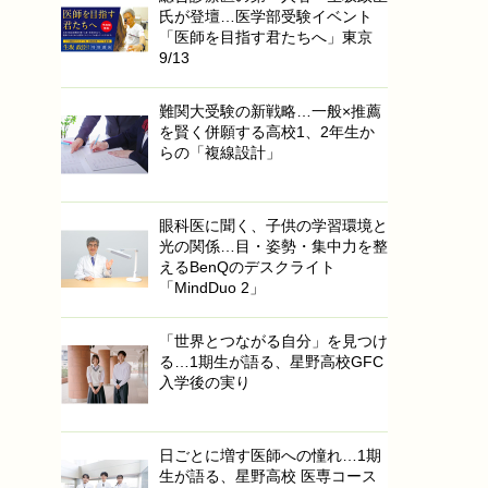
氏が登壇…医学部受験イベント
「医師を目指す君たちへ」東京
9/13
難関大受験の新戦略…一般×推薦
を賢く併願する高校1、2年生か
らの「複線設計」
眼科医に聞く、子供の学習環境と
光の関係…目・姿勢・集中力を整
えるBenQのデスクライト
「MindDuo 2」
「世界とつながる自分」を見つけ
る…1期生が語る、星野高校GFC
入学後の実り
日ごとに増す医師への憧れ…1期
生が語る、星野高校 医専コース