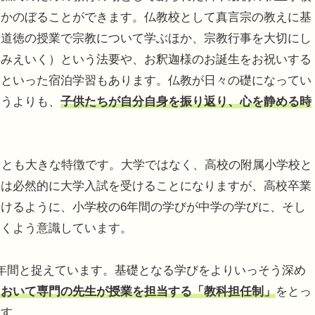
さかのぼることができます。仏教校として真言宗の教えに基
、道徳の授業で宗教について学ぶほか、宗教行事を大切にし
（みえいく）という法要や、お釈迦様のお誕生をお祝いする
りといった宿泊学習もあります。仏教が日々の礎になってい
いうよりも、
子供たちが自分自身を振り返り、心を静める時
ことも大きな特徴です。大学ではなく、高校の附属小学校と
ちは必然的に大学入試を受けることになりますが、高校卒業
けるように、小学校の6年間の学びが中学の学びに、そし
いくよう意識しています。
年間と捉えています。基礎となる学びをよりいっそう深め
において専門の先生が授業を担当する「教科担任制」
をとっ
ます。