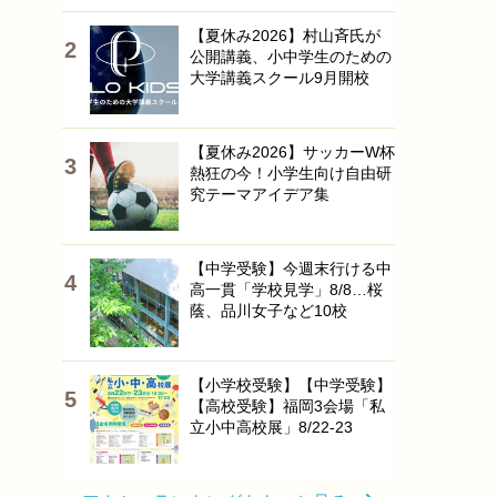
【夏休み2026】村山斉氏が
公開講義、小中学生のための
大学講義スクール9月開校
【夏休み2026】サッカーW杯
熱狂の今！小学生向け自由研
究テーマアイデア集
【中学受験】今週末行ける中
高一貫「学校見学」8/8…桜
蔭、品川女子など10校
【小学校受験】【中学受験】
【高校受験】福岡3会場「私
立小中高校展」8/22-23