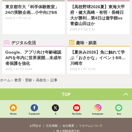
東京都市大「科学体験教室」
【高校野球2026夏】東海大甲
24の実験企画…小中向け9/6
府・健大高崎・有明・長崎日
大が勝利…第4日は遊学館vs
2026.8.7 Fri 18:15
青森山田ほか
2026.8.8 Sat 9:52
デジタル生活
趣味・娯楽
Google、アプリ向け年齢確認
【夏休み2026】魚に触れて学
APIを年内に世界展開…未成年
ぶ「おさかな」イベント8/8…
者保護を強化
川崎市
2026.7.31 Fri 13:45
2026.8.7 Fri 10:45
ホーム
›
教育・受験
›
高校生
›
記事
TOP
Home
Facebook
X
YouTube
Instagram
line
お問合せ
広告掲載
会社概要
リセマムについて
個人情報保護方針