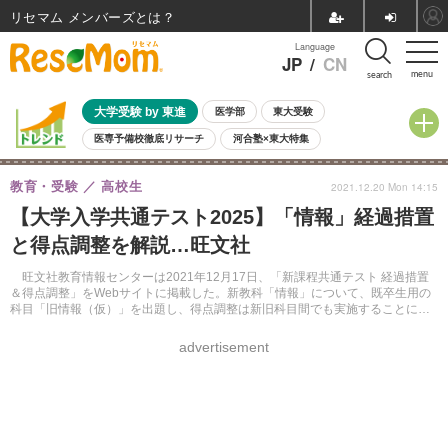
リセマム メンバーズ
Language
JP
/
CN
menu
search
大学受験 by 東進
医学部
東大受験
医専予備校徹底リサーチ
河合塾×東大特集
親子で考える大学選び
高校受験
中学受験
小学校受験
教育・受験
高校生
2021.12.20 Mon 14:15
共通テスト
夏休み
8月開催学校説明会・相談会
【大学入学共通テスト2025】「情報」経過措置
8月開催イベント・WS
全国公立高校 過去問
人気記事
と得点調整を解説…旺文社
自由研究教材（小学生向け）
自由研究教材（中学生向け）
ランキング
旺文社教育情報センターは2021年12月17日、「新課程共通テスト 経過措置
＆得点調整」をWebサイトに掲載した。新教科「情報」について、既卒生用の
科目「旧情報（仮）」を出題し、得点調整は新旧科目間でも実施することにな
ったと解説している。
advertisement