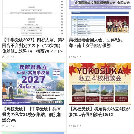
【中学受験2027】四谷大塚、第2
高校囲碁全国大会、団体戦は
回合不合判定テスト（7/5実施）
灘・南山女子部が優勝
偏差値…筑駒74・桜蔭70＜PR＞
2026.7.10
2026.8.5
【高校受験】【中学受験】兵庫
【高校受験】横須賀の私立4校が
県内の私立31校が集結、個別相
参加…合同相談会10/12
談会9/6
2026.7.28
2026.8.5