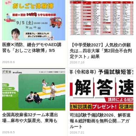
医療✕消防、縫合デモやAED講
【中学受験2027】人気校の併願
習も「おしごと体験博」9/5
先は…四谷大塚「第2回合不合判
定テスト」結果
2026.8.6
2026.7.16
全国高校麻雀32チーム本選出
司法試験予備試験2026、解答速
場…麻布や大阪星光、東海も
報＆総評動画を無料公開…アガ
ルート
2026.8.5
2026.7.21