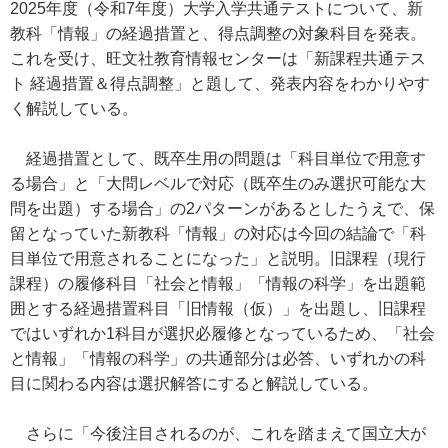
2025年度（令和7年度）大学入学共通テストについて、新
教科「情報」の経過措置と、得点調整の対象科目を発表。
これを受け、旺文社教育情報センターは「新課程共通テス
ト 経過措置＆得点調整」と題して、発表内容をわかりやす
く解説している。
経過措置として、既卒生用の問題は「科目単位で用意す
る場合」と「大問レベルで対応（既卒生のみ選択可能な大
問を出題）する場合」の2パターンがあるとしたうえで、保
留となっていた新教科「情報」の対応は今回の結論で「科
目単位で用意されることになった」と説明。旧課程（現行
課程）の履修科目「社会と情報」「情報の科学」を出題範
囲とする経過措置科目「旧情報（仮）」を出題し、旧課程
ではいずれか1科目が選択必履修となっているため、「社会
と情報」「情報の科学」の共通部分は必答、いずれかの科
目に関わる内容は選択解答にすると解説している。
さらに「今後注目されるのが、これを踏まえて国立大が