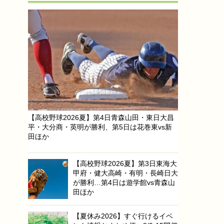
【高校野球2026夏】第4日青森山田・東日大昌
平・大分商・英明が勝利、第5日は花巻東vs新
田ほか
【高校野球2026夏】第3日東海大
甲府・健大高崎・有明・長崎日大
が勝利…第4日は遊学館vs青森山
田ほか
【夏休み2026】すぐ行けるイベ