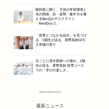
眼科医に聞く、子供の学習環境と
光の関係…目・姿勢・集中力を整
えるBenQのデスクライト
「MindDuo 2」
「世界とつながる自分」を見つけ
る…1期生が語る、星野高校GFC
入学後の実り
日ごとに増す医師への憧れ…1期
生が語る、星野高校 医専コース
での「学びの楽しさ」
advertisement
最新ニュース