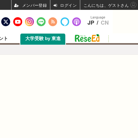
ログイン
こんにちは、ゲストさん
Language
JP
/
CN
ント
大学受験 by 東進