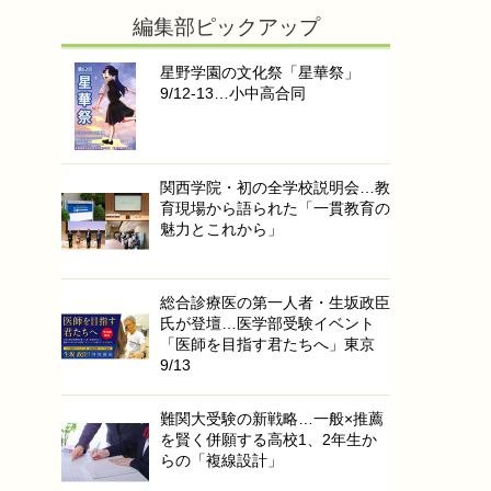
編集部ピックアップ
星野学園の文化祭「星華祭」
9/12-13…小中高合同
関西学院・初の全学校説明会…教
育現場から語られた「一貫教育の
魅力とこれから」
総合診療医の第一人者・生坂政臣
氏が登壇…医学部受験イベント
「医師を目指す君たちへ」東京
9/13
難関大受験の新戦略…一般×推薦
を賢く併願する高校1、2年生か
らの「複線設計」