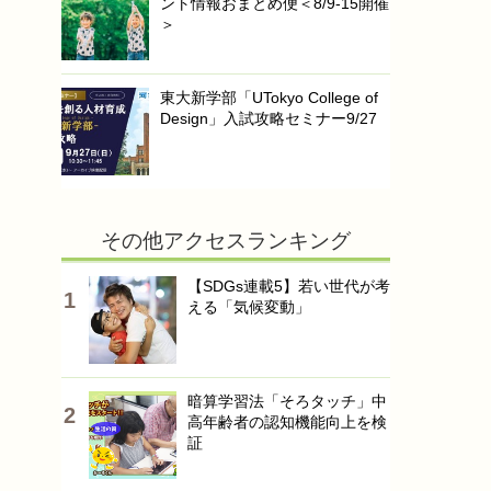
ント情報おまとめ便＜8/9-15開催
＞
東大新学部「UTokyo College of
Design」入試攻略セミナー9/27
その他アクセスランキング
【SDGs連載5】若い世代が考
える「気候変動」
暗算学習法「そろタッチ」中
高年齢者の認知機能向上を検
証