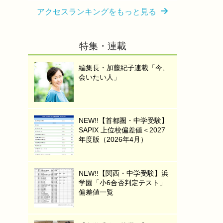
アクセスランキングをもっと見る
特集・連載
編集長・加藤紀子連載「今、
会いたい人」
NEW!!【首都圏・中学受験】
SAPIX 上位校偏差値＜2027
年度版（2026年4月）
NEW!!【関西・中学受験】浜
学園「小6合否判定テスト」
偏差値一覧