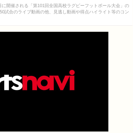
月8日に開催される「第101回全国高校ラグビーフットボール大会」の
50試合のライブ動画の他、見逃し動画や得点ハイライト等のコン