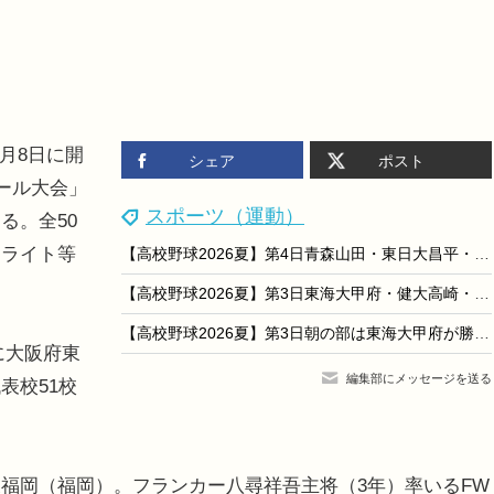
1月8日に開
シェア
ポスト
ール大会」
スポーツ（運動）
る。全50
イライト等
【高校野球2026夏】第4日青森山田・東日大昌平・大分商・英明が勝利、第5日は花巻東vs新田ほか
【高校野球2026夏】第3日東海大甲府・健大高崎・有明・長崎日大が勝利…第4日は遊学館vs青森山田ほか
【高校野球2026夏】第3日朝の部は東海大甲府が勝利、午後の部で八幡商と健大高崎が激突
に大阪府東
編集部にメッセージを送る
表校51校
福岡（福岡）。フランカー八尋祥吾主将（3年）率いるFW