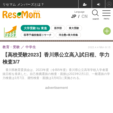
リセマム メンバーズ
Language
JP
/
CN
menu
search
大学受験 by 東進
医学部
東大受験
医専予備校徹底リサーチ
河合塾×東大特集
親子で考える大学選び
高校受験
中学受験
小学校受験
教育・受験
中学生
2022.4.4 Mon 9:15
共通テスト
夏休み
8月開催学校説明会・相談会
【高校受験2023】香川県公立高入試日程、学力
8月開催イベント・WS
全国公立高校 過去問
人気記事
検査3/7
自由研究教材（小学生向け）
自由研究教材（中学生向け）
ランキング
香川県教育委員会は、2023年度（令和5年度）香川県公立高等学校入学者選
抜日程を発表した。自己推薦選抜の検査・面接は2023年2月1日、一般選抜の学
力検査は3月7日、適性検査・面接は3月8日に実施される。
advertisement