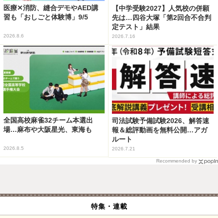
医療✕消防、縫合デモやAED講
【中学受験2027】人気校の併願
習も「おしごと体験博」9/5
先は…四谷大塚「第2回合不合判
定テスト」結果
2026.8.6
2026.7.16
全国高校麻雀32チーム本選出
司法試験予備試験2026、解答速
場…麻布や大阪星光、東海も
報＆総評動画を無料公開…アガ
ルート
2026.8.5
2026.7.21
Recommended by
特集・連載