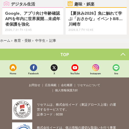
デジタル生活
趣味・娯楽
Google、アプリ向け年齢確認
【夏休み2026】魚に触れて学
APIを年内に世界展開…未成年
ぶ「おさかな」イベント8/8…
者保護を強化
川崎市
2026.7.31 Fri 13:45
2026.8.7 Fri 10:45
ホーム
›
教育・受験
›
中学生
›
記事
TOP
Home
Facebook
X
YouTube
Instagram
line
お問合せ
広告掲載
会社概要
リセマムについて
個人情報保護方針
リセマムは、株式会社イード（東証グロース上場）の運
営するサービスです。
証券コード：6038
株式会社イードは、個人情報の適切な取扱いを行う事業