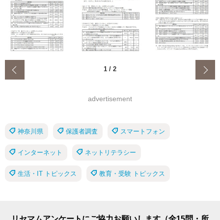
‹
1
/
2
advertisement
神奈川県
保護者調査
スマートフォン
インターネット
ネットリテラシー
生活・IT トピックス
教育・受験 トピックス
リセマムアンケートにご協力お願いします（全15問・所