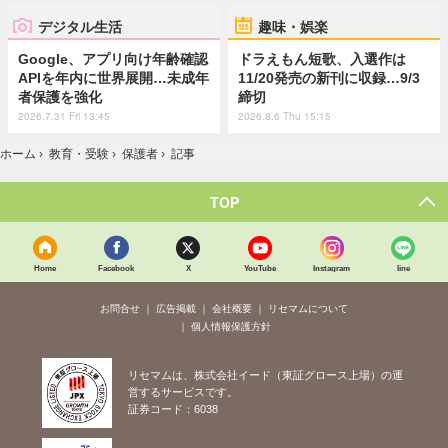
デジタル生活
趣味・娯楽
Google、アプリ向け年齢確認
ドラえもん短歌、入選作は
APIを年内に世界展開…未成年
11/20発売の新刊に収録…9/3
者保護を強化
締切
2026.7.31 Fri 13:45
2026.8.6 Thu 15:15
ホーム
›
教育・受験
›
保護者
›
記事
TOP
Home
Facebook
X
YouTube
Instagram
line
お問合せ
広告掲載
会社概要
リセマムについて
個人情報保護方針
リセマムは、株式会社イード（東証グロース上場）の運
営するサービスです。
証券コード：6038