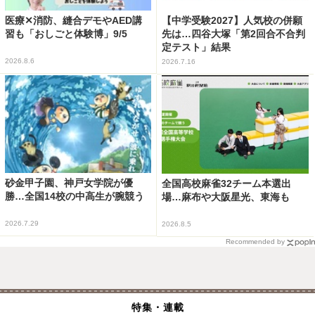
医療✕消防、縫合デモやAED講
【中学受験2027】人気校の併願
習も「おしごと体験博」9/5
先は…四谷大塚「第2回合不合判
定テスト」結果
2026.8.6
2026.7.16
砂金甲子園、神戸女学院が優
全国高校麻雀32チーム本選出
勝…全国14校の中高生が腕競う
場…麻布や大阪星光、東海も
2026.7.29
2026.8.5
Recommended by
特集・連載