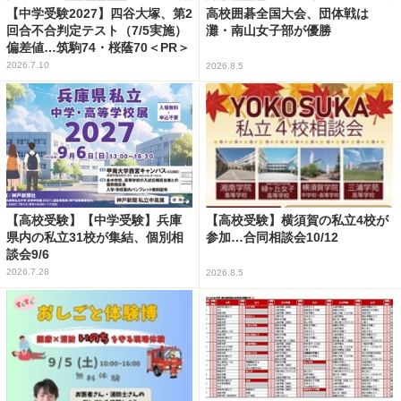
【中学受験2027】四谷大塚、第2
高校囲碁全国大会、団体戦は
回合不合判定テスト（7/5実施）
灘・南山女子部が優勝
偏差値…筑駒74・桜蔭70＜PR＞
2026.7.10
2026.8.5
【高校受験】【中学受験】兵庫
【高校受験】横須賀の私立4校が
県内の私立31校が集結、個別相
参加…合同相談会10/12
談会9/6
2026.7.28
2026.8.5