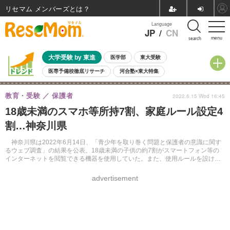
リセマム メンバーズ
Language
JP
/
CN
menu
search
大学受験 by 東進
医学部
東大受験
医専予備校徹底リサーチ
河合塾×東大特集
親子で考える大学選び
高校受験
中学受験
小学校受験
教育・受験
保護者
2022.6.15 Wed 16:45
共通テスト
夏休み
8月開催学校説明会・相談会
18歳未満のスマホ等所持7割、家庭ルール設定4
8月開催イベント・WS
全国公立高校 過去問
人気記事
割…神奈川県
自由研究教材（小学生向け）
自由研究教材（中学生向け）
ランキング
神奈川県は2022年6月14日、「青少年を取り巻く問題と保護者の意識に関す
るウェブ調査」の結果を公表。18歳未満の子供の約7割がスマートフォン等の
インターネットを閲覧できる機器を使用していた。また、使用ルールを設けて
いる家庭は58.8%と前年より0.4ポイント増えた。
advertisement