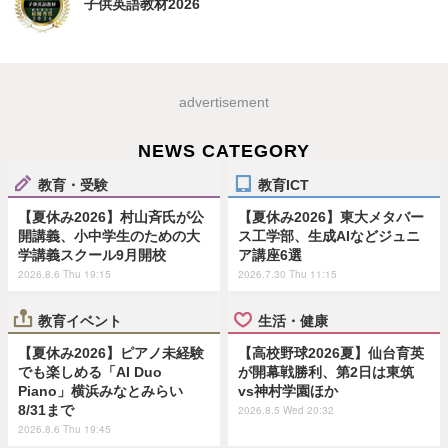
子供英語教材2026
advertisement
NEWS CATEGORY
教育・受験
教育ICT
【夏休み2026】村山斉氏が公
【夏休み2026】東大メタバー
開講義、小中学生のための大
ス工学部、生成AIなどジュニ
学講義スクール9月開校
ア講座6選
2026.8.6 Thu 19:15
2026.7.30 Thu 11:15
教育イベント
生活・健康
【夏休み2026】ピアノ未経験
【高校野球2026夏】仙台育英
でも楽しめる「AI Duo
が開幕戦勝利、第2日は東筑
Piano」横浜みなとみらい
vs神村学園ほか
8/31まで
2026.8.5 Wed 20:32
2026.8.6 Thu 19:45