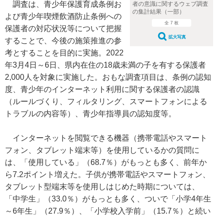
調査は、青少年保護育成条例お
者の意識に関するウェブ調査
の集計結果（一部）
よび青少年喫煙飲酒防止条例への
全 7 枚
保護者の対応状況等について把握
拡大写真
することで、今後の施策推進の参
考とすることを目的に実施。2022
年3月4日～6日、県内在住の18歳未満の子を有する保護者
2,000人を対象に実施した。おもな調査項目は、条例の認知
度、青少年のインターネット利用に関する保護者の認識
（ルールづくり、フィルタリング、スマートフォンによる
トラブルの内容等）、青少年指導員の認知度等。
インターネットを閲覧できる機器（携帯電話やスマート
フォン、タブレット端末等）を使用しているかの質問に
は、「使用している」（68.7％）がもっとも多く、前年か
ら7.2ポイント増えた。子供が携帯電話やスマートフォン、
タブレット型端末等を使用しはじめた時期については、
「中学生」（33.0％）がもっとも多く、ついで「小学4年生
～6年生」（27.9％）、「小学校入学前」（15.7％）と続い