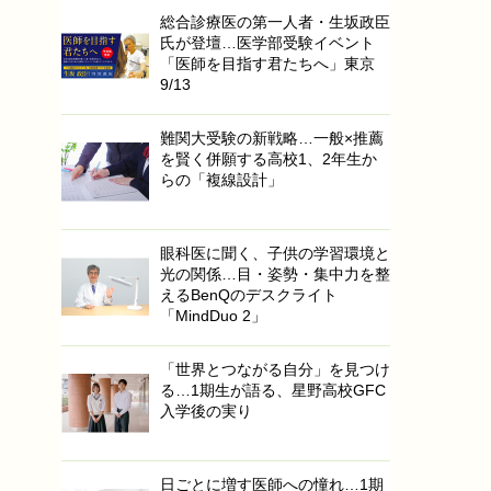
総合診療医の第一人者・生坂政臣
氏が登壇…医学部受験イベント
「医師を目指す君たちへ」東京
9/13
難関大受験の新戦略…一般×推薦
を賢く併願する高校1、2年生か
らの「複線設計」
眼科医に聞く、子供の学習環境と
光の関係…目・姿勢・集中力を整
えるBenQのデスクライト
「MindDuo 2」
「世界とつながる自分」を見つけ
る…1期生が語る、星野高校GFC
入学後の実り
日ごとに増す医師への憧れ…1期