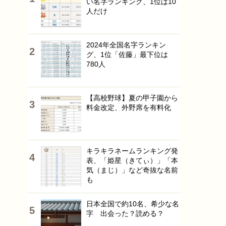
い名字ランキング、1位は10
人だけ
2024年全国名字ランキン
グ、1位「佐藤」最下位は
780人
【高校野球】夏の甲子園から
料金改定、外野席を有料化
キラキラネームランキング発
表、「姫星（きてぃ）」「本
気（まじ）」など奇抜な名前
も
日本全国で約10名、希少な名
字 出会った？読める？