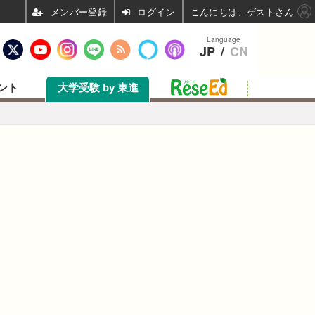
ログイン
こんにちは、ゲストさん
Language
JP
/
CN
ント
大学受験 by 東進