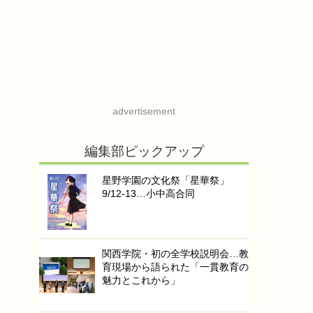
advertisement
編集部ピックアップ
星野学園の文化祭「星華祭」
9/12-13…小中高合同
関西学院・初の全学校説明会…教
育現場から語られた「一貫教育の
魅力とこれから」