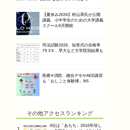
【夏休み2026】村山斉氏が公開
講義、小中学生のための大学講義
スクール9月開校
司法試験2026、短答式の合格率
79.3％…早大など大学院別結果も
医療✕消防、縫合デモやAED講習
も「おしごと体験博」9/5
その他アクセスランキング
4位は「あちち」2016年珍し