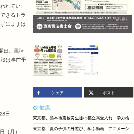
言われてい
決できるトラ
わずにまずは
曜日、電話
相談は事前予
シェア
ポスト
健康
28日
東京都、熊本地震被災生徒の都立高受入れ…学力検査なし・授業料免除
東京都「夏の子供の外遊び」学ぶ動画…アニメーション編公開
7日（月）