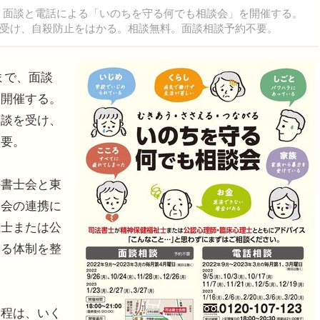
まで、面談と電話による「いのちを守る何でも相談会」を開催する。
受け、自殺防止をはかる。相談無料。面談相談予約不要。
まで、面談
を開催する。
相談を受け、
不要。
書士会と東
協会の連携に
祉士または公
きる体制を整
程は、いく