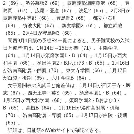
2（69）、渋谷幕張2（69）、慶應義塾湘南藤沢（68）、豊
島岡1（67）、広尾・医進（67）、洗足2（65）。2月3日が
慶應義塾中等部（68）、豊島岡2（68）、都立小石川
（68）、筑波大附（67）、鷗友学園2（65）、都立武蔵
（65）。2月4日が豊島岡3（68）。
関西9月1日版の予想R4一覧によると、男子難関校の入試
日と偏差値は、1月14日～15日が灘（71）、甲陽学院
（64）。1月14日が須磨学園1・B（64）。1月15日が西大
和学園（66）、須磨学園2・Bおよび3・B（65）。1月16日
が洛南高附属・併願（70）、東大寺学園（66）。1月17日
が白陵・後期（65）、六甲学院B（64）。
女子難関校の入試日と偏差値は、1月14日が四天王寺・医
志（67）、四天王寺・英S（65）、須磨学園1・B（64）。
1月15日が西大和学園（68）、須磨学園2・Bおよび3・
B（65）、高槻B（64）。1月16日が洛南高附属・併願
（70）、洛南高附属・専願（65）。1月17日が白陵・後期
（65）。
詳細は、日能研のWebサイトで確認できる。