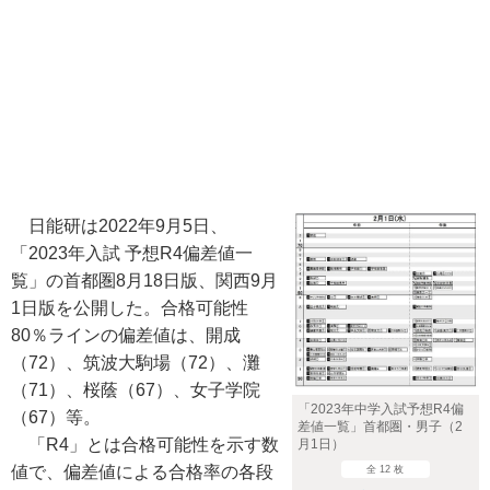
日能研は2022年9月5日、
「2023年入試 予想R4偏差値一
覧」の首都圏8月18日版、関西9月
1日版を公開した。合格可能性
80％ラインの偏差値は、開成
（72）、筑波大駒場（72）、灘
（71）、桜蔭（67）、女子学院
「2023年中学入試予想R4偏
（67）等。
差値一覧」首都圏・男子（2
「R4」とは合格可能性を示す数
月1日）
値で、偏差値による合格率の各段
全 12 枚