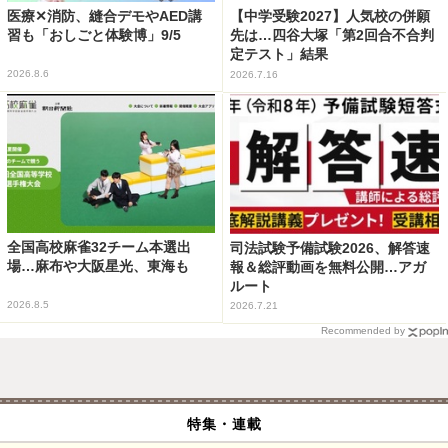
医療✕消防、縫合デモやAED講
【中学受験2027】人気校の併願
習も「おしごと体験博」9/5
先は…四谷大塚「第2回合不合判
定テスト」結果
2026.8.6
2026.7.16
全国高校麻雀32チーム本選出
司法試験予備試験2026、解答速
場…麻布や大阪星光、東海も
報＆総評動画を無料公開…アガ
ルート
2026.8.5
2026.7.21
Recommended by
特集・連載