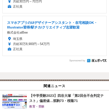
月給30万円～70万円
正社員
スマホアプリのUIデザイナーアシスタント・在宅相談OK・
Illustrator習得/駅チカ/クリエイティブ志望歓迎
株式会社alBee
埼玉県
月給30万8,900円～54万円
正社員
Sponsored by
関連ニュース
【中学受験2023】四谷大塚「第2回合不合判定テ
スト」偏差値…筑駒73・桜蔭71
教育・受験