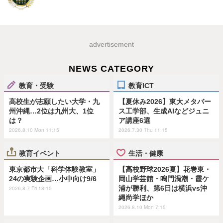
advertisement
NEWS CATEGORY
教育・受験
教育ICT
高校生が志願したい大学・九
【夏休み2026】東大メタバー
州沖縄…2位は九州大、1位
ス工学部、生成AIなどジュニ
は？
ア講座6選
2026.8.10 Mon 11:15
2026.7.30 Thu 11:15
教育イベント
生活・健康
東京都市大「科学体験教室」
【高校野球2026夏】花巻東・
24の実験企画…小中向け9/6
岡山学芸館・鳴門渦潮・霞ケ
浦が勝利、第6日は横浜vs沖
2026.8.7 Fri 18:15
縄尚学ほか
2026.8.10 Mon 7:15