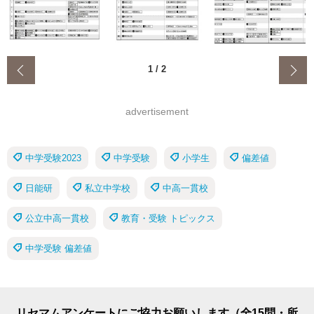
‹
1
/
2
advertisement
中学受験2023
中学受験
小学生
偏差値
日能研
私立中学校
中高一貫校
公立中高一貫校
教育・受験 トピックス
中学受験 偏差値
リセマムアンケートにご協力お願いします（全15問・所