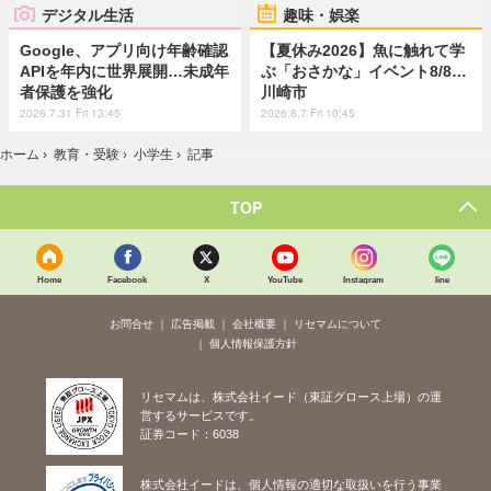
デジタル生活
趣味・娯楽
Google、アプリ向け年齢確認
【夏休み2026】魚に触れて学
APIを年内に世界展開…未成年
ぶ「おさかな」イベント8/8…
者保護を強化
川崎市
2026.7.31 Fri 13:45
2026.8.7 Fri 10:45
ホーム
›
教育・受験
›
小学生
›
記事
TOP
Home
Facebook
X
YouTube
Instagram
line
お問合せ
広告掲載
会社概要
リセマムについて
個人情報保護方針
リセマムは、株式会社イード（東証グロース上場）の運
営するサービスです。
証券コード：6038
株式会社イードは、個人情報の適切な取扱いを行う事業