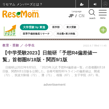
リセマム メンバーズ
Language
JP
/
CN
menu
search
大学受験 by 東進
医学部
東大受験
医専予備校徹底リサーチ
河合塾×東大特集
親子で考える大学選び
高校受験
中学受験
小学校受験
教育・受験
小学生
2022.9.7 Wed 11:45
共通テスト
夏休み
8月開催学校説明会・相談会
【中学受験2023】日能研「予想R4偏差値一
8月開催イベント・WS
全国公立高校 過去問
人気記事
覧」首都圏8/18版・関西9/1版
自由研究教材（小学生向け）
自由研究教材（中学生向け）
ランキング
日能研は2022年9月5日、「2023年入試 予想R4偏差値一覧」の首都圏8月18
日版、関西9月1日版を公開した。合格可能性80％ラインの偏差値は、開成
（72）、筑波大駒場（72）、灘（71）、桜蔭（67）、女子学院（67）等。
advertisement