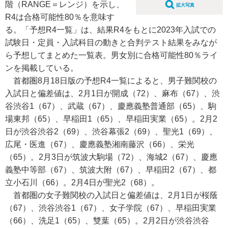
階（RANGE＝レンジ）を示し、
拡大写真
R4は合格可能性80％を意味す
る。「予想R4一覧」は、結果R4をもとに2023年入試での
試験日・定員・入試科目の動きと合判テスト結果をみなが
ら予想してまとめた一覧表。男女別に合格可能性80％ライ
ンを掲載している。
首都圏8月18日版の予想R4一覧によると、男子難関校の
入試日と偏差値は、2月1日が開成（72）、麻布（67）、渋
谷渋谷1（67）、武蔵（67）、慶應義塾普通部（65）、駒
場東邦（65）、早稲田1（65）、早稲田実業（65）。2月2
日が渋谷渋谷2（69）、渋谷幕張2（69）、聖光1（69）、
広尾・医進（67）、慶應義塾湘南藤沢（66）、栄光
（65）。2月3日が筑波大駒場（72）、海城2（67）、慶應
義塾中等部（67）、筑波大附（67）、早稲田2（67）、都
立小石川（66）。2月4日が聖光2（68）。
首都圏の女子難関校の入試日と偏差値は、2月1日が桜蔭
（67）、渋谷渋谷1（67）、女子学院（67）、早稲田実業
（66）、洗足1（65）、雙葉（65）。2月2日が渋谷渋谷