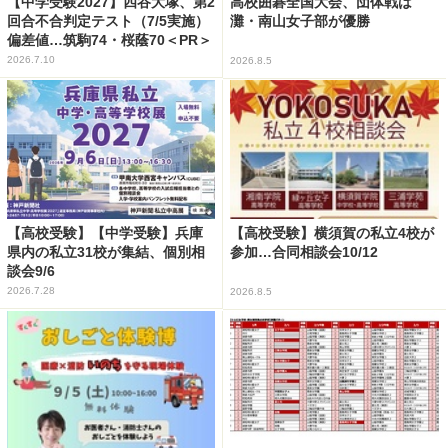
【中学受験2027】四谷大塚、第2
高校囲碁全国大会、団体戦は
回合不合判定テスト（7/5実施）
灘・南山女子部が優勝
偏差値…筑駒74・桜蔭70＜PR＞
2026.7.10
2026.8.5
【高校受験】【中学受験】兵庫
【高校受験】横須賀の私立4校が
県内の私立31校が集結、個別相
参加…合同相談会10/12
談会9/6
2026.7.28
2026.8.5