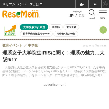
リセマム メンバーズ
Language
JP
/
CN
menu
search
大学受験 by 東進
医学部
東大受験
医専予備校徹底リサーチ
河合塾×東大特集
親子で考える大学選び
高校受験
中学受験
小学校受験
教育イベント
中学生
2022.9.13 Tue 15:45
共通テスト
夏休み
8月開催学校説明会・相談会
理系女子大学院生IRISに聞く！理系の魅力…大
8月開催イベント・WS
全国公立高校 過去問
人気記事
阪9/17
自由研究教材（小学生向け）
自由研究教材（中学生向け）
ランキング
大阪府と大阪公立大学女性研究者支援センターは2022年9月17日、女子中高
生等を対象に「ドーンdeキラリ2days 2022セミナー『理系女子大学院生IRISに
聞く！理系の魅力』」をドーンセンターにて無料開催する。申込締切は9月15
日午後5時。
advertisement