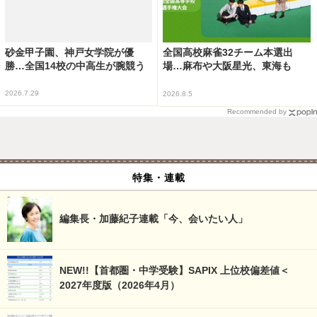
砂金甲子園、神戸女学院が優
全国高校麻雀32チーム本選出
勝…全国14校の中高生が腕競う
場…麻布や大阪星光、東海も
2026.7.29
2026.8.5
Recommended by
特集・連載
編集長・加藤紀子連載「今、会いたい人」
NEW!!【首都圏・中学受験】SAPIX 上位校偏差値＜
2027年度版（2026年4月）