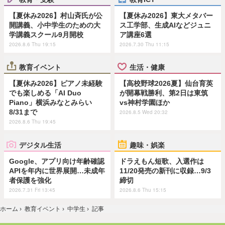
【夏休み2026】村山斉氏が公
【夏休み2026】東大メタバー
開講義、小中学生のための大
ス工学部、生成AIなどジュニ
学講義スクール9月開校
ア講座6選
2026.8.6 Thu 19:15
2026.7.30 Thu 11:15
教育イベント
生活・健康
【夏休み2026】ピアノ未経験
【高校野球2026夏】仙台育英
でも楽しめる「AI Duo
が開幕戦勝利、第2日は東筑
Piano」横浜みなとみらい
vs神村学園ほか
8/31まで
2026.8.5 Wed 20:32
2026.8.6 Thu 19:45
デジタル生活
趣味・娯楽
Google、アプリ向け年齢確認
ドラえもん短歌、入選作は
APIを年内に世界展開…未成年
11/20発売の新刊に収録…9/3
者保護を強化
締切
2026.7.31 Fri 13:45
2026.8.6 Thu 15:15
ホーム
›
教育イベント
›
中学生
›
記事