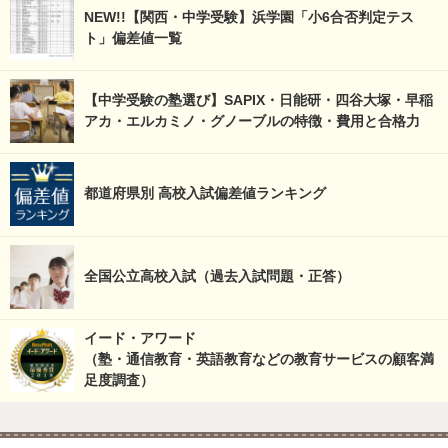
NEW!!【関西・中学受験】浜学園「小6合否判定テス
ト」偏差値一覧
【中学受験の塾選び】SAPIX・日能研・四谷大塚・早稲
アカ・エルカミノ・グノーブルの特徴・費用と合格力
都道府県別 高校入試偏差値ランキング
全国公立高校入試（過去入試問題・正答）
イード・アワード
（塾・通信教育・英語教育などの教育サービスの顧客満
足度調査）