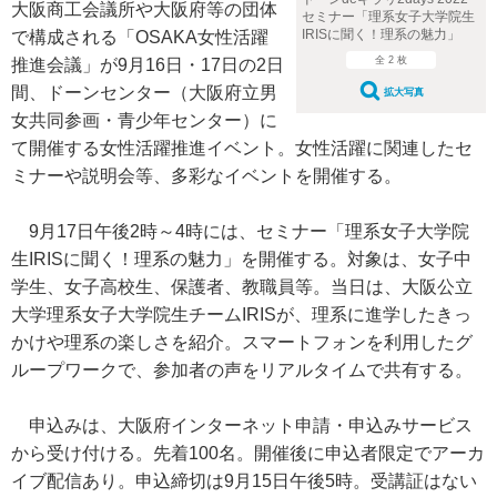
大阪商工会議所や大阪府等の団体
セミナー「理系女子大学院生
IRISに聞く！理系の魅力」
で構成される「OSAKA女性活躍
全 2 枚
推進会議」が9月16日・17日の2日
間、ドーンセンター（大阪府立男
拡大写真
女共同参画・青少年センター）に
て開催する女性活躍推進イベント。女性活躍に関連したセ
ミナーや説明会等、多彩なイベントを開催する。
9月17日午後2時～4時には、セミナー「理系女子大学院
生IRISに聞く！理系の魅力」を開催する。対象は、女子中
学生、女子高校生、保護者、教職員等。当日は、大阪公立
大学理系女子大学院生チームIRISが、理系に進学したきっ
かけや理系の楽しさを紹介。スマートフォンを利用したグ
ループワークで、参加者の声をリアルタイムで共有する。
申込みは、大阪府インターネット申請・申込みサービス
から受け付ける。先着100名。開催後に申込者限定でアーカ
イブ配信あり。申込締切は9月15日午後5時。受講証はない