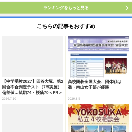
ランキングをもっと見る
こちらの記事もおすすめ
【中学受験2027】四谷大塚、第2
高校囲碁全国大会、団体戦は
回合不合判定テスト（7/5実施）
灘・南山女子部が優勝
偏差値…筑駒74・桜蔭70＜PR＞
2026.7.10
2026.8.5