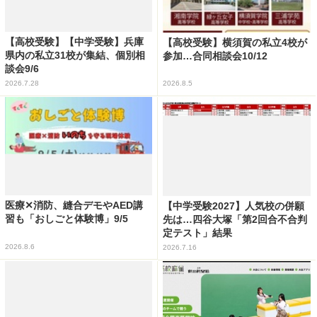
【高校受験】【中学受験】兵庫
【高校受験】横須賀の私立4校が
県内の私立31校が集結、個別相
参加…合同相談会10/12
談会9/6
2026.7.28
2026.8.5
医療✕消防、縫合デモやAED講
【中学受験2027】人気校の併願
習も「おしごと体験博」9/5
先は…四谷大塚「第2回合不合判
定テスト」結果
2026.8.6
2026.7.16