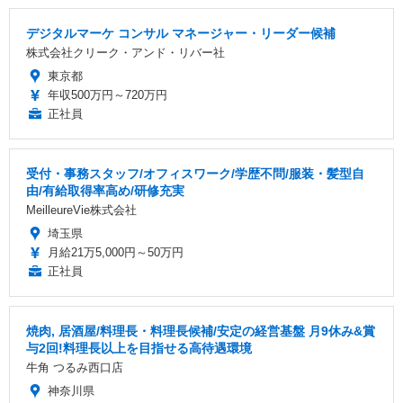
デジタルマーケ コンサル マネージャー・リーダー候補
株式会社クリーク・アンド・リバー社
東京都
年収500万円～720万円
正社員
受付・事務スタッフ/オフィスワーク/学歴不問/服装・髪型自
由/有給取得率高め/研修充実
MeilleureVie株式会社
埼玉県
月給21万5,000円～50万円
正社員
焼肉, 居酒屋/料理長・料理長候補/安定の経営基盤 月9休み&賞
与2回!料理長以上を目指せる高待遇環境
牛角 つるみ西口店
神奈川県