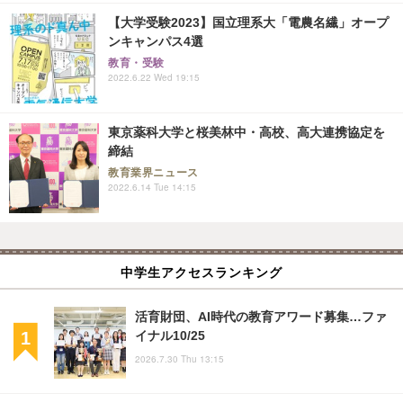
【大学受験2023】国立理系大「電農名繊」オープ
ンキャンパス4選
教育・受験
2022.6.22 Wed 19:15
東京薬科大学と桜美林中・高校、高大連携協定を
締結
教育業界ニュース
2022.6.14 Tue 14:15
中学生アクセスランキング
活育財団、AI時代の教育アワード募集…ファ
イナル10/25
2026.7.30 Thu 13:15