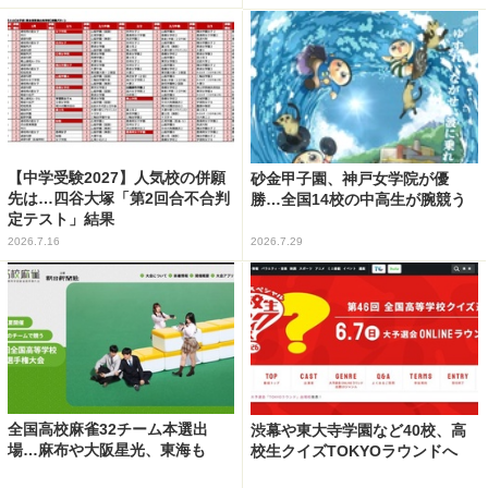
【中学受験2027】人気校の併願
砂金甲子園、神戸女学院が優
先は…四谷大塚「第2回合不合判
勝…全国14校の中高生が腕競う
定テスト」結果
2026.7.16
2026.7.29
全国高校麻雀32チーム本選出
渋幕や東大寺学園など40校、高
場…麻布や大阪星光、東海も
校生クイズTOKYOラウンドへ