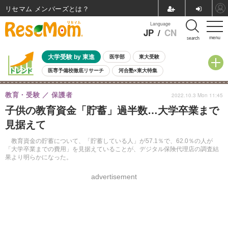
リセマム メンバーズ
Language
JP
/
CN
menu
search
大学受験 by 東進
医学部
東大受験
医専予備校徹底リサーチ
河合塾×東大特集
親子で考える大学選び
高校受験
中学受験
小学校受験
教育・受験
保護者
2022.10.3 Mon 11:45
共通テスト
夏休み
8月開催学校説明会・相談会
子供の教育資金「貯蓄」過半数…大学卒業まで
8月開催イベント・WS
全国公立高校 過去問
人気記事
見据えて
自由研究教材（小学生向け）
自由研究教材（中学生向け）
ランキング
教育資金の貯蓄について、「貯蓄している人」が57.1％で、62.0％の人が
「大学卒業までの費用」を見据えていることが、デジタル保険代理店の調査結
果より明らかになった。
advertisement