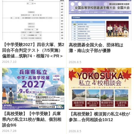
【中学受験2027】四谷大塚、第2
高校囲碁全国大会、団体戦は
回合不合判定テスト（7/5実施）
灘・南山女子部が優勝
偏差値…筑駒74・桜蔭70＜PR＞
2026.7.10
2026.8.5
【高校受験】【中学受験】兵庫
【高校受験】横須賀の私立4校が
県内の私立31校が集結、個別相
参加…合同相談会10/12
談会9/6
2026.7.28
2026.8.5