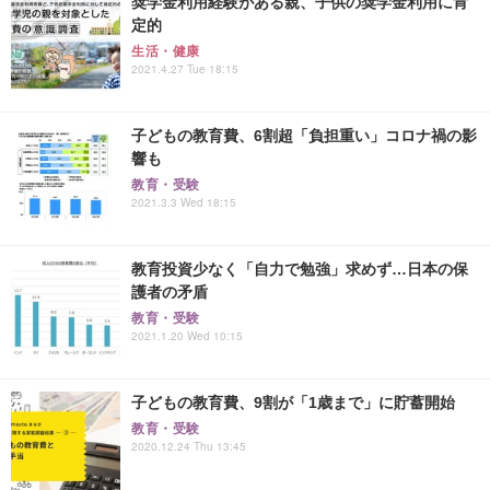
奨学金利用経験がある親、子供の奨学金利用に肯
定的
生活・健康
2021.4.27 Tue 18:15
子どもの教育費、6割超「負担重い」コロナ禍の影
響も
教育・受験
2021.3.3 Wed 18:15
教育投資少なく「自力で勉強」求めず…日本の保
護者の矛盾
教育・受験
2021.1.20 Wed 10:15
子どもの教育費、9割が「1歳まで」に貯蓄開始
教育・受験
2020.12.24 Thu 13:45