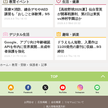
教育イベント
生活・健康
医療✕消防、縫合デモやAED
【高校野球2026夏】仙台育英
講習も「おしごと体験博」9/5
が開幕戦勝利、第2日は東筑
vs神村学園ほか
2026.8.6 Thu 18:15
2026.8.5 Wed 20:32
デジタル生活
趣味・娯楽
Google、アプリ向け年齢確認
ドラえもん短歌、入選作は
APIを年内に世界展開…未成年
11/20発売の新刊に収録…9/3
者保護を強化
締切
2026.7.31 Fri 13:45
2026.8.6 Thu 15:15
ホーム
›
教育・受験
›
保護者
›
記事
TOP
Home
Facebook
X
YouTube
Instagram
line
お問合せ
広告掲載
会社概要
リセマムについて
個人情報保護方針