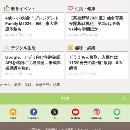
教育イベント
生活・健康
4歳～小3対象「プレジデント
【高校野球2026夏】仙台育英
Family祭2026」9/6、東大医
が開幕戦勝利、第2日は東筑
療体験も
vs神村学園ほか
2026.8.6 Thu 11:15
2026.8.5 Wed 20:32
デジタル生活
趣味・娯楽
Google、アプリ向け年齢確認
ドラえもん短歌、入選作は
APIを年内に世界展開…未成年
11/20発売の新刊に収録…9/3
者保護を強化
締切
2026.7.31 Fri 13:45
2026.8.6 Thu 15:15
ホーム
›
教育・受験
›
未就学児
›
記事
TOP
Home
Facebook
X
YouTube
Instagram
line
お問合せ
広告掲載
会社概要
リセマムについて