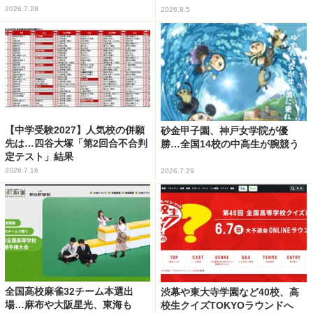
2026.7.28
2026.8.5
【中学受験2027】人気校の併願
砂金甲子園、神戸女学院が優
先は…四谷大塚「第2回合不合判
勝…全国14校の中高生が腕競う
定テスト」結果
2026.7.16
2026.7.29
全国高校麻雀32チーム本選出
渋幕や東大寺学園など40校、高
場…麻布や大阪星光、東海も
校生クイズTOKYOラウンドへ