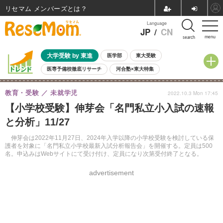
リセマム メンバーズ
Language
JP
/
CN
menu
search
大学受験 by 東進
医学部
東大受験
医専予備校徹底リサーチ
河合塾×東大特集
親子で考える大学選び
高校受験
中学受験
小学校受験
教育・受験
未就学児
2022.10.3 Mon 17:45
共通テスト
夏休み
8月開催学校説明会・相談会
【小学校受験】伸芽会「名門私立小入試の速報
8月開催イベント・WS
全国公立高校 過去問
人気記事
と分析」11/27
自由研究教材（小学生向け）
自由研究教材（中学生向け）
ランキング
伸芽会は2022年11月27日、2024年入学以降の小学校受験を検討している保
護者を対象に「名門私立小学校最新入試分析報告会」を開催する。定員は500
名。申込みはWebサイトにて受け付け、定員になり次第受付終了となる。
advertisement