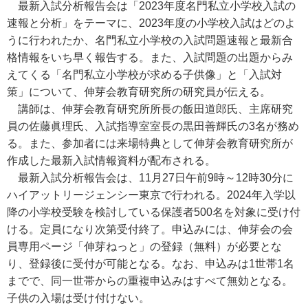
最新入試分析報告会は「2023年度名門私立小学校入試の
速報と分析」をテーマに、2023年度の小学校入試はどのよ
うに行われたか、名門私立小学校の入試問題速報と最新合
格情報をいち早く報告する。また、入試問題の出題からみ
えてくる「名門私立小学校が求める子供像」と「入試対
策」について、伸芽会教育研究所の研究員が伝える。
講師は、伸芽会教育研究所所長の飯田道郎氏、主席研究
員の佐藤眞理氏、入試指導室室長の黒田善輝氏の3名が務め
る。また、参加者には来場特典として伸芽会教育研究所が
作成した最新入試情報資料が配布される。
最新入試分析報告会は、11月27日午前9時～12時30分に
ハイアットリージェンシー東京で行われる。2024年入学以
降の小学校受験を検討している保護者500名を対象に受け付
ける。定員になり次第受付終了。申込みには、伸芽会の会
員専用ページ「伸芽ねっと」の登録（無料）が必要とな
り、登録後に受付が可能となる。なお、申込みは1世帯1名
までで、同一世帯からの重複申込みはすべて無効となる。
子供の入場は受け付けない。