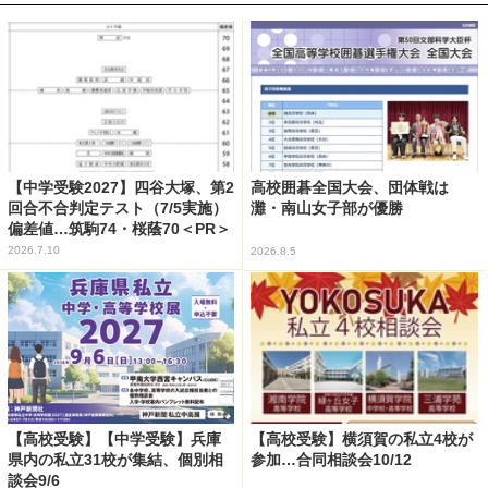
【中学受験2027】四谷大塚、第2
高校囲碁全国大会、団体戦は
回合不合判定テスト（7/5実施）
灘・南山女子部が優勝
偏差値…筑駒74・桜蔭70＜PR＞
2026.7.10
2026.8.5
【高校受験】【中学受験】兵庫
【高校受験】横須賀の私立4校が
県内の私立31校が集結、個別相
参加…合同相談会10/12
談会9/6