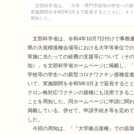
文部科学省は、「大学・専門学校等の学生への新
実施期間を令和5年3月まで延長するとともに、オ
周知した。
文部科学省は、令和4年10月7日付けで事務
県の大規模接種会場等における大学等単位で
実施に当たっての経費の支援等について（その
知）」を文部科学省ホームページに掲載し、
学校等の学生への新型コロナワクチン接種促
いて、実施期間を令和5年3月まで延長すると
クロン株対応ワクチンの接種にも活用できる
ことを周知した。同ホームページに申請に関
掲載している。併せて、申請手続き等を定め
した。
今回の周知は、「『大学拠点接種』での追加