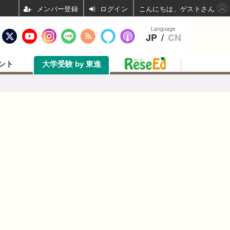
ログイン
こんにちは、ゲストさん
Language
JP
/
CN
ント
大学受験 by 東進