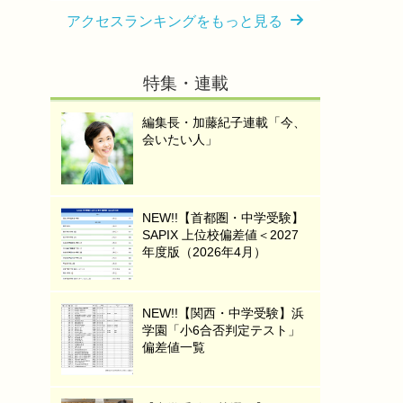
アクセスランキングをもっと見る
特集・連載
編集長・加藤紀子連載「今、
会いたい人」
NEW!!【首都圏・中学受験】
SAPIX 上位校偏差値＜2027
年度版（2026年4月）
NEW!!【関西・中学受験】浜
学園「小6合否判定テスト」
偏差値一覧