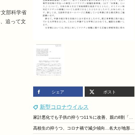
け文部科学省
て、追って文
シェア
ポスト
新型コロナウイルス
家計悪化でも子供の抑うつ11％に改善、親の8割「時間ない」
高校生の抑うつ、コロナ禍で減少傾向…名大が地形図で可視化