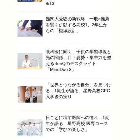
9/13
難関大受験の新戦略…一般×推薦
を賢く併願する高校1、2年生か
らの「複線設計」
眼科医に聞く、子供の学習環境と
光の関係…目・姿勢・集中力を整
えるBenQのデスクライト
「MindDuo 2」
「世界とつながる自分」を見つけ
る…1期生が語る、星野高校GFC
入学後の実り
日ごとに増す医師への憧れ…1期
生が語る、星野高校 医専コース
での「学びの楽しさ」