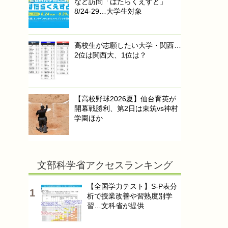
など訪問「はたらくえすと」
8/24-29…大学生対象
高校生が志願したい大学・関西…
2位は関西大、1位は？
【高校野球2026夏】仙台育英が
開幕戦勝利、第2日は東筑vs神村
学園ほか
文部科学省アクセスランキング
【全国学力テスト】S-P表分
析で授業改善や習熟度別学
習…文科省が提供