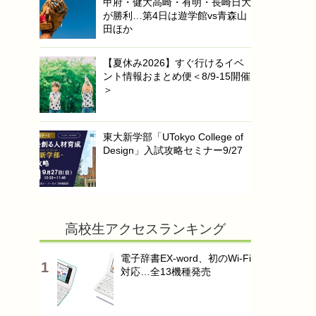
甲府・健大高崎・有明・長崎日大
が勝利…第4日は遊学館vs青森山
田ほか
【夏休み2026】すぐ行けるイベ
ント情報おまとめ便＜8/9-15開催
＞
東大新学部「UTokyo College of
Design」入試攻略セミナー9/27
高校生アクセスランキング
電子辞書EX-word、初のWi-Fi
対応…全13機種発売