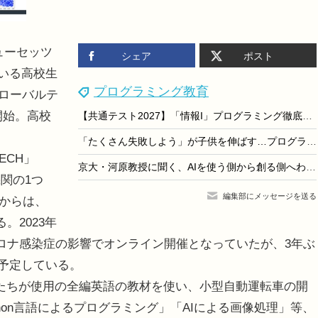
チューセッツ
シェア
ポスト
ている高校生
プログラミング教育
グローバルテ
開始。高校
【共通テスト2027】「情報I」プログラミング徹底攻略…駿台が特別講義
「たくさん失敗しよう」が子供を伸ばす…プログラボW受賞、ベテラン講師3人が語る教室の魅力
ECH」
京大・河原教授に聞く、AIを使う側から創る側へわが子を導くヒント…社会を動かすプログラミング
関の1つ
編集部にメッセージを送る
本からは、
。2023年
ロナ感染症の影響でオンライン開催となっていたが、3年ぶ
を予定している。
の学生たちが使用の全編英語の教材を使い、小型自動運転車の開
hon言語によるプログラミング」「AIによる画像処理」等、