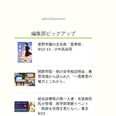
advertisement
編集部ピックアップ
星野学園の文化祭「星華祭」
9/12-13…小中高合同
関西学院・初の全学校説明会…教
育現場から語られた「一貫教育の
魅力とこれから」
総合診療医の第一人者・生坂政臣
氏が登壇…医学部受験イベント
「医師を目指す君たちへ」東京
9/13