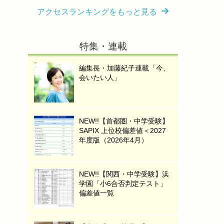
アクセスランキングをもっと見る
特集・連載
編集長・加藤紀子連載「今、
会いたい人」
NEW!!【首都圏・中学受験】
SAPIX 上位校偏差値＜2027
年度版（2026年4月）
NEW!!【関西・中学受験】浜
学園「小6合否判定テスト」
偏差値一覧