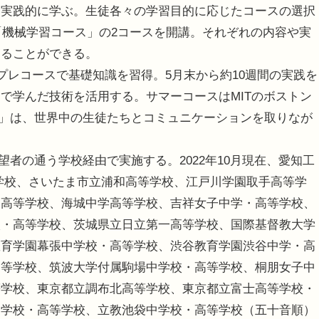
て実践的に学ぶ。生徒各々の学習目的に応じたコースの選択
」「機械学習コース」の2コースを開講。それぞれの内容や実
することができる。
プレコースで基礎知識を習得。5月末から約10週間の実践を
で学んだ技術を活用する。サマーコースはMITのボストン
ECH」は、世界中の生徒たちとコミュニケーションを取りなが
希望者の通う学校経由で実施する。2022年10月現在、愛知工
学校、さいたま市立浦和高等学校、江戸川学園取手高等学
・高等学校、海城中学高等学校、吉祥女子中学・高等学校、
校・高等学校、茨城県立日立第一高等学校、国際基督教大学
教育学園幕張中学校・高等学校、渋谷教育学園渋谷中学・高
高等学校、筑波大学付属駒場中学校・高等学校、桐朋女子中
等学校、東京都立調布北高等学校、東京都立富士高等学校・
中学校・高等学校、立教池袋中学校・高等学校（五十音順）