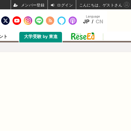
ログイン
こんにちは、ゲストさん
Language
JP
/
CN
ント
大学受験 by 東進