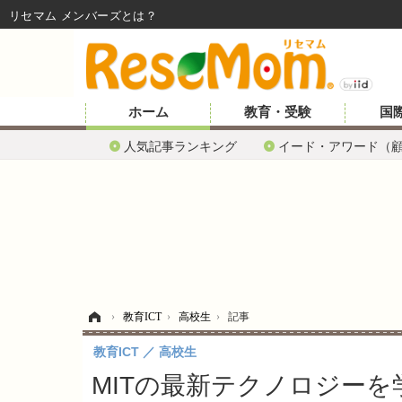
リセマム メンバーズ
ホーム
教育・受験
国
人気記事ランキング
イード・アワード（
ホーム
›
教育ICT
›
高校生
›
記事
教育ICT
高校生
MITの最新テクノロジー