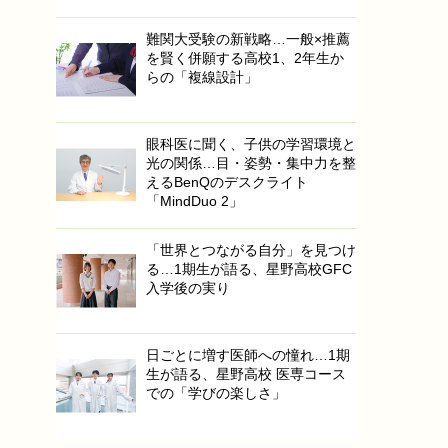
難関大受験の新戦略…一般×推薦
を賢く併願する高校1、2年生か
らの「複線設計」
眼科医に聞く、子供の学習環境と
光の関係…目・姿勢・集中力を整
えるBenQのデスクライト
「MindDuo 2」
「世界とつながる自分」を見つけ
る…1期生が語る、星野高校GFC
入学後の実り
日ごとに増す医師への憧れ…1期
生が語る、星野高校 医専コース
での「学びの楽しさ」