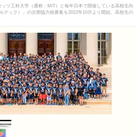
サチューセッツ工科大学（通称：MIT）と毎年日本で開催している高校生向
バルテック）」の次期協力校募集を2022年10月より開始。高校生の