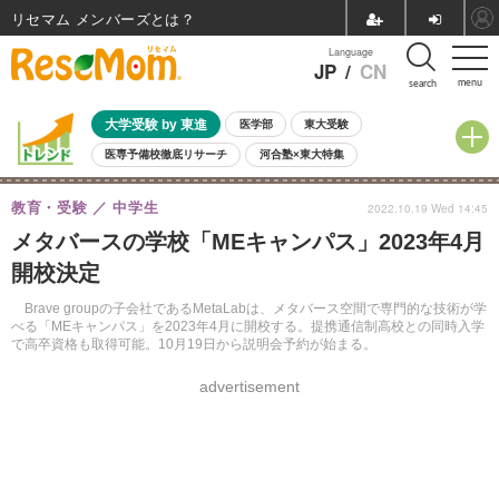
リセマム メンバーズ
Language
JP
/
CN
menu
search
大学受験 by 東進
医学部
東大受験
医専予備校徹底リサーチ
河合塾×東大特集
親子で考える大学選び
高校受験
中学受験
小学校受験
教育・受験
中学生
2022.10.19 Wed 14:45
共通テスト
夏休み
8月開催学校説明会・相談会
メタバースの学校「MEキャンパス」2023年4月
8月開催イベント・WS
全国公立高校 過去問
人気記事
開校決定
自由研究教材（小学生向け）
自由研究教材（中学生向け）
ランキング
Brave groupの子会社であるMetaLabは、メタバース空間で専門的な技術が学
べる「MEキャンパス」を2023年4月に開校する。提携通信制高校との同時入学
で高卒資格も取得可能。10月19日から説明会予約が始まる。
advertisement