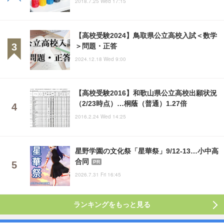
2018.7.25 Wed 17:15
【高校受験2024】鳥取県公立高校入試＜数学
＞問題・正答
2024.12.18 Wed 9:00
【高校受験2016】和歌山県公立高校出願状況
（2/23時点）…桐蔭（普通）1.27倍
2016.2.24 Wed 14:25
星野学園の文化祭「星華祭」9/12-13…小中高
合同
PR
2026.7.31 Fri 16:45
ランキングをもっと見る