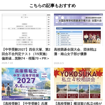
こちらの記事もおすすめ
【中学受験2027】四谷大塚、第2
高校囲碁全国大会、団体戦は
回合不合判定テスト（7/5実施）
灘・南山女子部が優勝
偏差値…筑駒74・桜蔭70＜PR＞
2026.7.10
2026.8.5
【高校受験】【中学受験】兵庫
【高校受験】横須賀の私立4校が