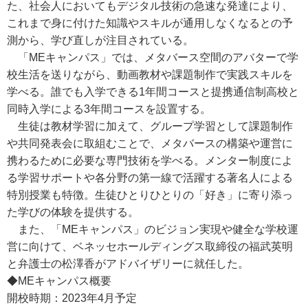
た、社会人においてもデジタル技術の急速な発達により、
これまで身に付けた知識やスキルが通用しなくなるとの予
測から、学び直しが注目されている。
「MEキャンパス」では、メタバース空間のアバターで学
校生活を送りながら、動画教材や課題制作で実践スキルを
学べる。誰でも入学できる1年間コースと提携通信制高校と
同時入学による3年間コースを設置する。
生徒は教材学習に加えて、グループ学習として課題制作
や共同発表会に取組むことで、メタバースの構築や運営に
携わるために必要な専門技術を学べる。メンター制度によ
る学習サポートや各分野の第一線で活躍する著名人による
特別授業も特徴。生徒ひとりひとりの「好き」に寄り添っ
た学びの体験を提供する。
また、「MEキャンパス」のビジョン実現や健全な学校運
営に向けて、ベネッセホールディングス取締役の福武英明
と弁護士の松澤香がアドバイザリーに就任した。
◆MEキャンパス概要
開校時期：2023年4月予定