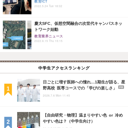
教育ICT
2022.5.24 Tue 18:02
慶大SFC、仮想空間融合の次世代キャンパスネッ
トワーク始動
教育業界ニュース
2022.9.15 Thu 15:15
中学生アクセスランキング
日ごとに増す医師への憧れ…1期生が語る、星
野高校 医専コースでの「学びの楽しさ」
PR
2026.7.6 Mon 11:45
【自由研究・物理】温まりやすい色 or 冷め
やすい色は？（中学生向け）