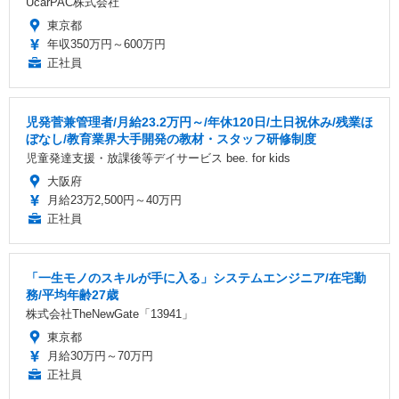
UcarPAC株式会社
東京都
年収350万円～600万円
正社員
児発菅兼管理者/月給23.2万円～/年休120日/土日祝休み/残業ほ
ぼなし/教育業界大手開発の教材・スタッフ研修制度
児童発達支援・放課後等デイサービス bee. for kids
大阪府
月給23万2,500円～40万円
正社員
「一生モノのスキルが手に入る」システムエンジニア/在宅勤
務/平均年齢27歳
株式会社TheNewGate「13941」
東京都
月給30万円～70万円
正社員