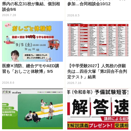
県内の私立31校が集結、個別相
参加…合同相談会10/12
談会9/6
2026.7.28
2026.8.5
医療✕消防、縫合デモやAED講
【中学受験2027】人気校の併願
習も「おしごと体験博」9/5
先は…四谷大塚「第2回合不合判
定テスト」結果
2026.8.6
2026.7.16