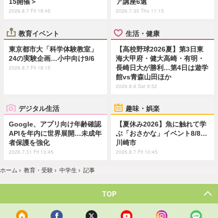
15開催＞
ア講座6選
2026.8.7 Fri 19:45
2026.7.30 Thu 11:15
教育イベント
生活・健康
東京都市大「科学体験教室」
【高校野球2026夏】第3日東
24の実験企画…小中向け9/6
海大甲府・健大高崎・有明・
長崎日大が勝利…第4日は遊学
2026.8.7 Fri 18:15
館vs青森山田ほか
2026.8.8 Sat 9:52
デジタル生活
趣味・娯楽
Google、アプリ向け年齢確認
【夏休み2026】魚に触れて学
APIを年内に世界展開…未成年
ぶ「おさかな」イベント8/8…
者保護を強化
川崎市
2026.7.31 Fri 13:45
2026.8.7 Fri 10:45
ホーム
›
教育・受験
›
中学生
›
記事
TOP