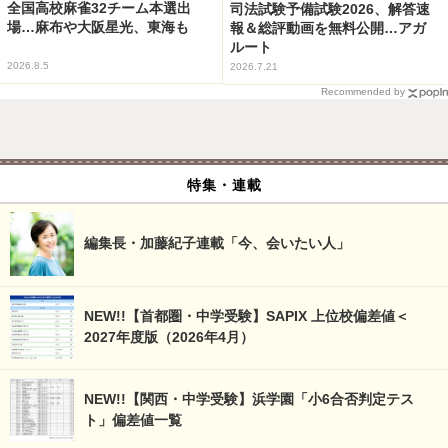
全国高校麻雀32チーム本選出
司法試験予備試験2026、解答速
場…麻布や大阪星光、東海も
報＆総評動画を無料公開…アガ
ルート
2026.8.5
2026.7.21
Recommended by
特集・連載
編集長・加藤紀子連載「今、会いたい人」
NEW!!【首都圏・中学受験】SAPIX 上位校偏差値＜
2027年度版（2026年4月）
NEW!!【関西・中学受験】浜学園「小6合否判定テス
ト」偏差値一覧