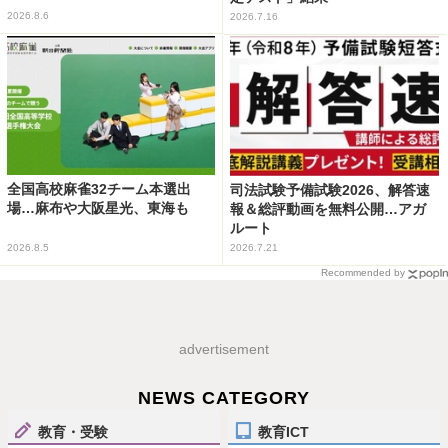
2026.8.6
2026.7.16
全国高校麻雀32チーム本選出
司法試験予備試験2026、解答速
場…麻布や大阪星光、東海も
報＆総評動画を無料公開…アガ
ルート
2026.8.5
2026.7.21
Recommended by
advertisement
NEWS CATEGORY
教育・受験
教育ICT