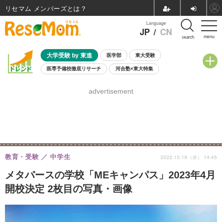
リセマム メンバーズ
Language
JP
/
CN
menu
search
大学受験 by 東進
医学部
東大受験
医専予備校徹底リサーチ
河合塾×東大特集
親子で考える大学選び
高校受験
中学受験
小学校受験
advertisement
共通テスト
夏休み
8月開催学校説明会・相談会
8月開催イベント・WS
全国公立高校 過去問
人気記事
自由研究教材（小学生向け）
自由研究教材（中学生向け）
ランキング
教育・受験
中学生
2022.10.19（水） 14:45
メタバースの学校「MEキャンパス」2023年4月
開校決定 2枚目の写真・画像