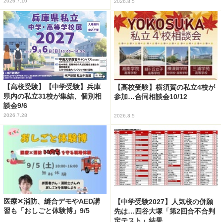
2026.7.10
2026.8.5
【高校受験】【中学受験】兵庫
【高校受験】横須賀の私立4校が
県内の私立31校が集結、個別相
参加…合同相談会10/12
談会9/6
2026.7.28
2026.8.5
医療✕消防、縫合デモやAED講
【中学受験2027】人気校の併願
習も「おしごと体験博」9/5
先は…四谷大塚「第2回合不合判
定テスト」結果