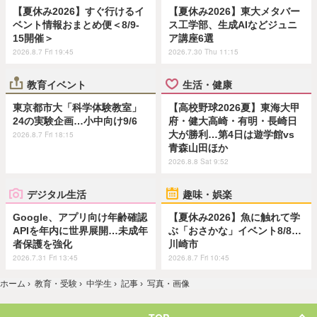
【夏休み2026】すぐ行けるイ
【夏休み2026】東大メタバー
ベント情報おまとめ便＜8/9-
ス工学部、生成AIなどジュニ
15開催＞
ア講座6選
2026.8.7 Fri 19:45
2026.7.30 Thu 11:15
教育イベント
生活・健康
東京都市大「科学体験教室」
【高校野球2026夏】東海大甲
24の実験企画…小中向け9/6
府・健大高崎・有明・長崎日
大が勝利…第4日は遊学館vs
2026.8.7 Fri 18:15
青森山田ほか
2026.8.8 Sat 9:52
デジタル生活
趣味・娯楽
Google、アプリ向け年齢確認
【夏休み2026】魚に触れて学
APIを年内に世界展開…未成年
ぶ「おさかな」イベント8/8…
者保護を強化
川崎市
2026.7.31 Fri 13:45
2026.8.7 Fri 10:45
ホーム
›
教育・受験
›
中学生
›
記事
›
写真・画像