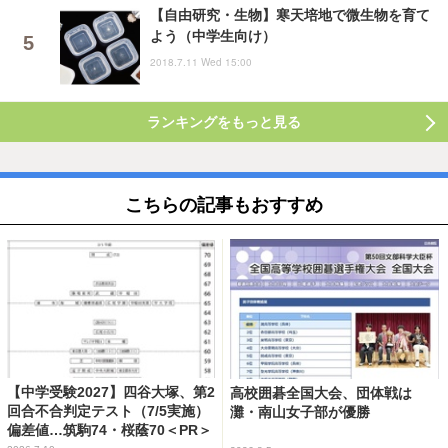
【自由研究・生物】寒天培地で微生物を育て
よう（中学生向け）
2018.7.11 Wed 15:00
ランキングをもっと見る
こちらの記事もおすすめ
【中学受験2027】四谷大塚、第2
高校囲碁全国大会、団体戦は
回合不合判定テスト（7/5実施）
灘・南山女子部が優勝
偏差値…筑駒74・桜蔭70＜PR＞