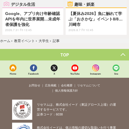
デジタル生活
趣味・娯楽
Google、アプリ向け年齢確認
【夏休み2026】魚に触れて学
APIを年内に世界展開…未成年
ぶ「おさかな」イベント8/8…
者保護を強化
川崎市
2026.7.31 Fri 13:45
2026.8.7 Fri 10:45
ホーム
›
教育イベント
›
大学生
›
記事
TOP
Home
Facebook
X
YouTube
Instagram
line
お問合せ
広告掲載
会社概要
リセマムについて
個人情報保護方針
リセマムは、株式会社イード（東証グロース上場）の運
営するサービスです。
証券コード：6038
株式会社イードは、個人情報の適切な取扱いを行う事業