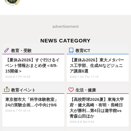
advertisement
NEWS CATEGORY
教育・受験
教育ICT
【夏休み2026】すぐ行けるイ
【夏休み2026】東大メタバー
ベント情報おまとめ便＜8/9-
ス工学部、生成AIなどジュニ
15開催＞
ア講座6選
2026.8.7 Fri 19:45
2026.7.30 Thu 11:15
教育イベント
生活・健康
東京都市大「科学体験教室」
【高校野球2026夏】東海大甲
24の実験企画…小中向け9/6
府・健大高崎・有明・長崎日
大が勝利…第4日は遊学館vs
2026.8.7 Fri 18:15
青森山田ほか
2026.8.8 Sat 9:52