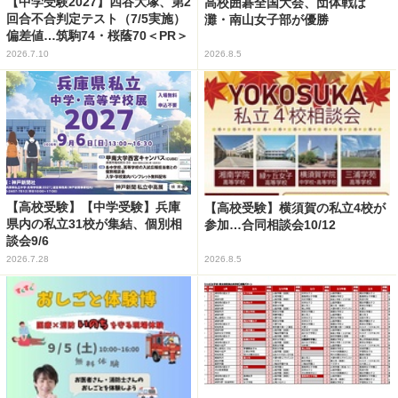
【中学受験2027】四谷大塚、第2
高校囲碁全国大会、団体戦は
回合不合判定テスト（7/5実施）
灘・南山女子部が優勝
偏差値…筑駒74・桜蔭70＜PR＞
2026.7.10
2026.8.5
【高校受験】【中学受験】兵庫
【高校受験】横須賀の私立4校が
県内の私立31校が集結、個別相
参加…合同相談会10/12
談会9/6
2026.7.28
2026.8.5