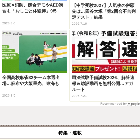
医療✕消防、縫合デモやAED講
【中学受験2027】人気校の併願
習も「おしごと体験博」9/5
先は…四谷大塚「第2回合不合判
定テスト」結果
2026.8.6
2026.7.16
全国高校麻雀32チーム本選出
司法試験予備試験2026、解答速
場…麻布や大阪星光、東海も
報＆総評動画を無料公開…アガ
ルート
2026.8.5
2026.7.21
Recommended by
特集・連載