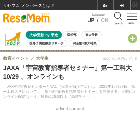
リセマム メンバーズ
Language
JP
/
CN
menu
search
大学受験 by 東進
医学部
東大受験
医専予備校徹底リサーチ
河合塾×東大特集
親子で考える大学選び
高校受験
中学受験
小学校受験
教育イベント
大学生
2022.10.19 Wed 17:15
共通テスト
夏休み
8月開催学校説明会・相談会
JAXA「宇宙教育指導者セミナー」第一工科大
8月開催イベント・WS
全国公立高校 過去問
人気記事
10/29 、オンラインも
自由研究教材（小学生向け）
自由研究教材（中学生向け）
ランキング
JAXA宇宙教育センターとYAC（日本宇宙少年団）は、2022年10月29日、第
一工科大学において、「第7回宇宙教育指導者セミナー」を開催する。同時にオ
ンライン配信も行う。対象は18歳以上（高校生不可）。
advertisement