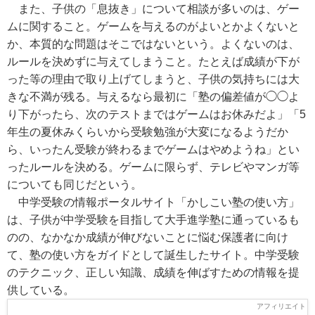
また、子供の「息抜き」について相談が多いのは、ゲー
ムに関すること。ゲームを与えるのがよいとかよくないと
か、本質的な問題はそこではないという。よくないのは、
ルールを決めずに与えてしまうこと。たとえば成績が下が
った等の理由で取り上げてしまうと、子供の気持ちには大
きな不満が残る。与えるなら最初に「塾の偏差値が◯◯よ
り下がったら、次のテストまではゲームはお休みだよ」「5
年生の夏休みくらいから受験勉強が大変になるようだか
ら、いったん受験が終わるまでゲームはやめようね」とい
ったルールを決める。ゲームに限らず、テレビやマンガ等
についても同じだという。
中学受験の情報ポータルサイト「かしこい塾の使い方」
は、子供が中学受験を目指して大手進学塾に通っているも
のの、なかなか成績が伸びないことに悩む保護者に向け
て、塾の使い方をガイドとして誕生したサイト。中学受験
のテクニック、正しい知識、成績を伸ばすための情報を提
供している。