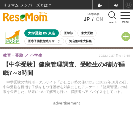
リセマム メンバーズ
Language
JP
/
CN
menu
search
大学受験 by 東進
医学部
東大受験
医専予備校徹底リサーチ
河合塾×東大特集
親子で考える大学選び
高校受験
中学受験
小学校受験
教育・受験
小学生
2022.10.27 Thu 19:45
共通テスト
夏休み
8月開催学校説明会・相談会
【中学受験】健康管理調査、受験生の4割が睡
8月開催イベント・WS
全国公立高校 過去問
人気記事
眠7～8時間
自由研究教材（小学生向け）
自由研究教材（中学生向け）
ランキング
中学受験の情報ポータルサイト「かしこい塾の使い方」は2022年10月25日、
中学受験を目指す子供をもつ保護者を対象にしたアンケート「健康管理」の結
果を公表した。結果について解説も行い、保護者へアドバイスをしている。
advertisement