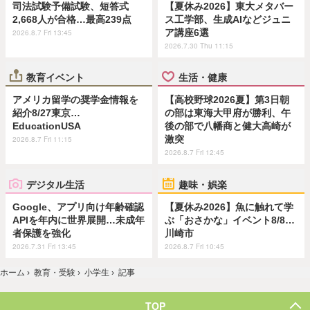
司法試験予備試験、短答式
【夏休み2026】東大メタバー
2,668人が合格…最高239点
ス工学部、生成AIなどジュニ
ア講座6選
2026.8.7 Fri 13:45
2026.7.30 Thu 11:15
教育イベント
生活・健康
アメリカ留学の奨学金情報を
【高校野球2026夏】第3日朝
紹介8/27東京…
の部は東海大甲府が勝利、午
EducationUSA
後の部で八幡商と健大高崎が
激突
2026.8.7 Fri 11:15
2026.8.7 Fri 12:45
デジタル生活
趣味・娯楽
Google、アプリ向け年齢確認
【夏休み2026】魚に触れて学
APIを年内に世界展開…未成年
ぶ「おさかな」イベント8/8…
者保護を強化
川崎市
2026.7.31 Fri 13:45
2026.8.7 Fri 10:45
ホーム
›
教育・受験
›
小学生
›
記事
TOP