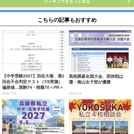
ランキングをもっと見る
こちらの記事もおすすめ
【中学受験2027】四谷大塚、第2
高校囲碁全国大会、団体戦は
回合不合判定テスト（7/5実施）
灘・南山女子部が優勝
偏差値…筑駒74・桜蔭70＜PR＞
2026.7.10
2026.8.5