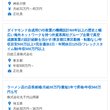
神奈川県
月給31万円～45万円
正社員
ダイヤモンド合成用CVD装置の機構設計/60年以上の歴史と幅
広い海外ネットワークを持つ外資系商社グループ企業で真空
成膜装置の設計経験を活かす/東京都江東区勤務・転勤なし/年
収目安500万以上×完全週休2日・年間休日125日/フレックスタ
イム制/年収500万円以上
日総工産株式会社
東京都
年収500万円～
正社員
ラーメン店の店長候補/月給30万円/最短1年で昇格/年収560万
円も可
株式会社丸千代山岡家
埼玉県
月給30万円～36万円