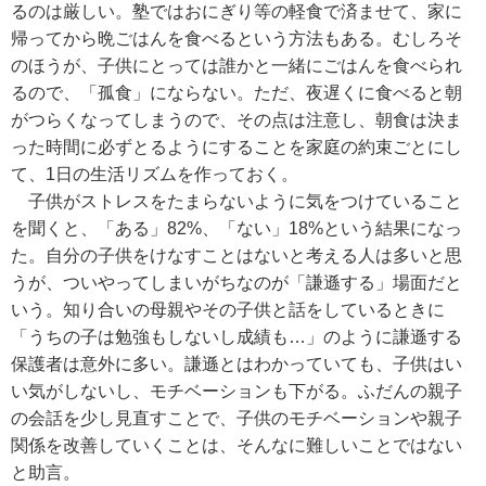
るのは厳しい。塾ではおにぎり等の軽食で済ませて、家に
帰ってから晩ごはんを食べるという方法もある。むしろそ
のほうが、子供にとっては誰かと一緒にごはんを食べられ
るので、「孤食」にならない。ただ、夜遅くに食べると朝
がつらくなってしまうので、その点は注意し、朝食は決ま
った時間に必ずとるようにすることを家庭の約束ごとにし
て、1日の生活リズムを作っておく。
子供がストレスをたまらないように気をつけていること
を聞くと、「ある」82%、「ない」18%という結果になっ
た。自分の子供をけなすことはないと考える人は多いと思
うが、ついやってしまいがちなのが「謙遜する」場面だと
いう。知り合いの母親やその子供と話をしているときに
「うちの子は勉強もしないし成績も…」のように謙遜する
保護者は意外に多い。謙遜とはわかっていても、子供はい
い気がしないし、モチベーションも下がる。ふだんの親子
の会話を少し見直すことで、子供のモチベーションや親子
関係を改善していくことは、そんなに難しいことではない
と助言。