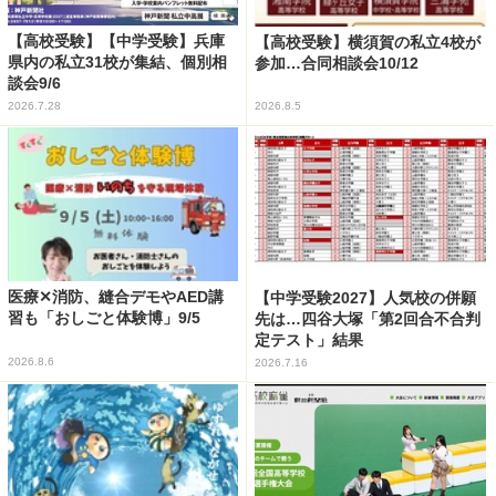
【高校受験】【中学受験】兵庫
【高校受験】横須賀の私立4校が
県内の私立31校が集結、個別相
参加…合同相談会10/12
談会9/6
2026.7.28
2026.8.5
医療✕消防、縫合デモやAED講
【中学受験2027】人気校の併願
習も「おしごと体験博」9/5
先は…四谷大塚「第2回合不合判
定テスト」結果
2026.8.6
2026.7.16