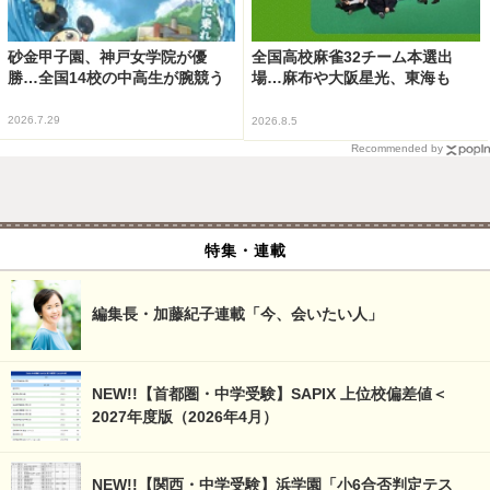
砂金甲子園、神戸女学院が優
全国高校麻雀32チーム本選出
勝…全国14校の中高生が腕競う
場…麻布や大阪星光、東海も
2026.7.29
2026.8.5
Recommended by
特集・連載
編集長・加藤紀子連載「今、会いたい人」
NEW!!【首都圏・中学受験】SAPIX 上位校偏差値＜
2027年度版（2026年4月）
NEW!!【関西・中学受験】浜学園「小6合否判定テス