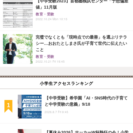
【中学受験2023】首都圏模試センター「予想偏差
値」11月版
教育・受験
2022.10.24 Mon 10:15
完璧でなくとも「現時点での最善」を選ぶリテラ
シー…おおたとしまさ氏が子育て世代に伝えたい
こと
教育・受験
2022.10.21 Fri 19:45
小学生アクセスランキング
【中学受験】希学園「AI・SNS時代の子育て
と中学受験の意義」9/18
2026.8.7 Fri 9:45
【夏休み2026】サッカーW杯熱狂の今！小学