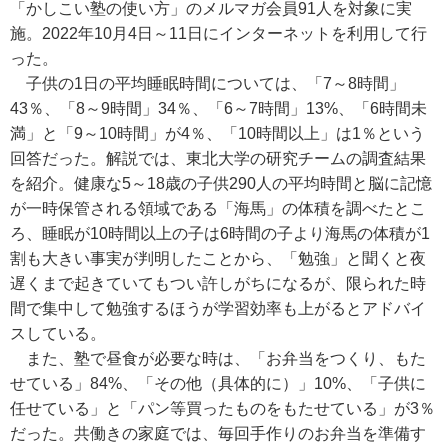
「かしこい塾の使い方」のメルマガ会員91人を対象に実
施。2022年10月4日～11日にインターネットを利用して行
った。
子供の1日の平均睡眠時間については、「7～8時間」
43％、「8～9時間」34％、「6～7時間」13%、「6時間未
満」と「9～10時間」が4％、「10時間以上」は1％という
回答だった。解説では、東北大学の研究チームの調査結果
を紹介。健康な5～18歳の子供290人の平均時間と脳に記憶
が一時保管される領域である「海馬」の体積を調べたとこ
ろ、睡眠が10時間以上の子は6時間の子より海馬の体積が1
割も大きい事実が判明したことから、「勉強」と聞くと夜
遅くまで起きていてもつい許しがちになるが、限られた時
間で集中して勉強するほうが学習効率も上がるとアドバイ
スしている。
また、塾で昼食が必要な時は、「お弁当をつくり、もた
せている」84%、「その他（具体的に）」10%、「子供に
任せている」と「パン等買ったものをもたせている」が3％
だった。共働きの家庭では、毎回手作りのお弁当を準備す