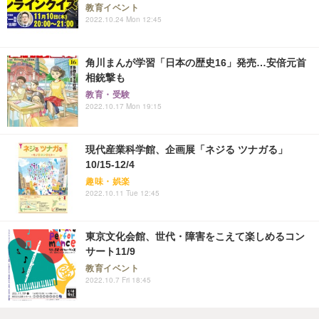
教育イベント
2022.10.24 Mon 12:45
角川まんが学習「日本の歴史16」発売…安倍元首
相銃撃も
教育・受験
2022.10.17 Mon 19:15
現代産業科学館、企画展「ネジる ツナガる」
10/15-12/4
趣味・娯楽
2022.10.11 Tue 12:45
東京文化会館、世代・障害をこえて楽しめるコン
サート11/9
教育イベント
2022.10.7 Fri 18:45