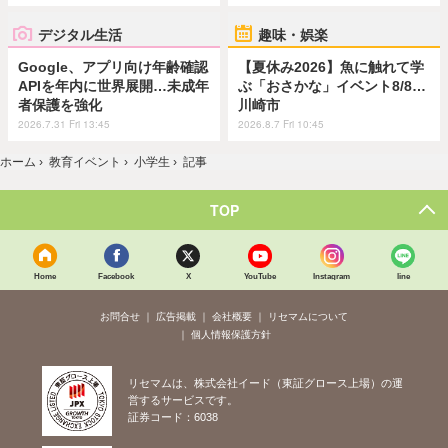
デジタル生活
趣味・娯楽
Google、アプリ向け年齢確認
【夏休み2026】魚に触れて学
APIを年内に世界展開…未成年
ぶ「おさかな」イベント8/8…
者保護を強化
川崎市
2026.7.31 Fri 13:45
2026.8.7 Fri 10:45
ホーム
›
教育イベント
›
小学生
›
記事
TOP
Home
Facebook
X
YouTube
Instagram
line
お問合せ
広告掲載
会社概要
リセマムについて
個人情報保護方針
リセマムは、株式会社イード（東証グロース上場）の運
営するサービスです。
証券コード：6038