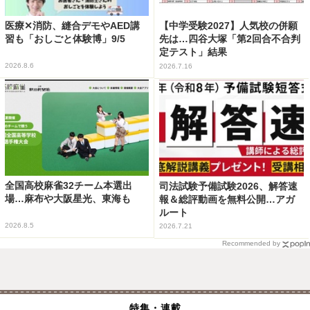
医療✕消防、縫合デモやAED講
【中学受験2027】人気校の併願
習も「おしごと体験博」9/5
先は…四谷大塚「第2回合不合判
定テスト」結果
2026.8.6
2026.7.16
全国高校麻雀32チーム本選出
司法試験予備試験2026、解答速
場…麻布や大阪星光、東海も
報＆総評動画を無料公開…アガ
ルート
2026.8.5
2026.7.21
Recommended by
特集・連載