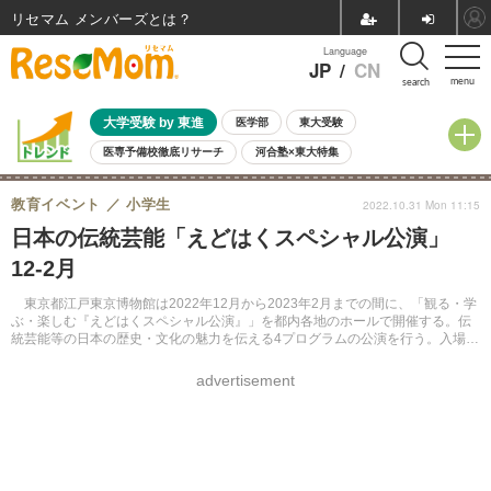
リセマム メンバーズ
Language
JP
/
CN
menu
search
大学受験 by 東進
医学部
東大受験
医専予備校徹底リサーチ
河合塾×東大特集
親子で考える大学選び
高校受験
中学受験
小学校受験
教育イベント
小学生
2022.10.31 Mon 11:15
共通テスト
夏休み
8月開催学校説明会・相談会
日本の伝統芸能「えどはくスペシャル公演」
8月開催イベント・WS
全国公立高校 過去問
人気記事
12-2月
自由研究教材（小学生向け）
自由研究教材（中学生向け）
ランキング
東京都江戸東京博物館は2022年12月から2023年2月までの間に、「観る・学
ぶ・楽しむ『えどはくスペシャル公演』」を都内各地のホールで開催する。伝
統芸能等の日本の歴史・文化の魅力を伝える4プログラムの公演を行う。入場無
料も多数用意。事前申込制。
advertisement