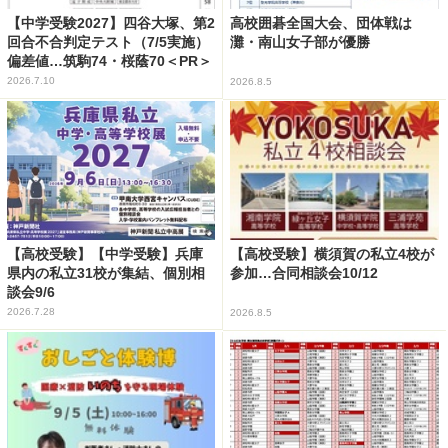
【中学受験2027】四谷大塚、第2
高校囲碁全国大会、団体戦は
回合不合判定テスト（7/5実施）
灘・南山女子部が優勝
偏差値…筑駒74・桜蔭70＜PR＞
2026.7.10
2026.8.5
【高校受験】【中学受験】兵庫
【高校受験】横須賀の私立4校が
県内の私立31校が集結、個別相
参加…合同相談会10/12
談会9/6
2026.7.28
2026.8.5