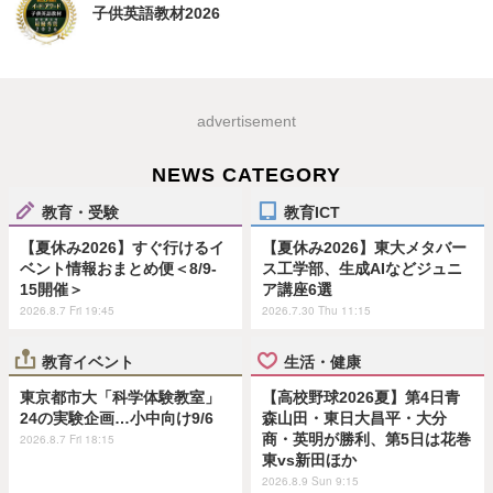
子供英語教材2026
advertisement
NEWS CATEGORY
教育・受験
教育ICT
【夏休み2026】すぐ行けるイ
【夏休み2026】東大メタバー
ベント情報おまとめ便＜8/9-
ス工学部、生成AIなどジュニ
15開催＞
ア講座6選
2026.8.7 Fri 19:45
2026.7.30 Thu 11:15
教育イベント
生活・健康
東京都市大「科学体験教室」
【高校野球2026夏】第4日青
24の実験企画…小中向け9/6
森山田・東日大昌平・大分
商・英明が勝利、第5日は花巻
2026.8.7 Fri 18:15
東vs新田ほか
2026.8.9 Sun 9:15