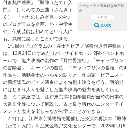
付き無声映画」「殺陣（たて）入
弁士とピアノ演奏付き無声映
門」「はじめての三曲（さんきょ
画
く）」「おたのしみ寄席」の4つ
全 11 枚
のプログラムを企画。小・中学生
拡大写真
や、伝統芸能は初めてという人に
も、気軽に楽しむことができる。
1つ目のプログラムの「弁士とピアノ演奏付き無声映画」
は、12月24日にすみだリバーサイドホール 2階イベントホ
ールで、無声映画の名作の「月世界旅行」「チャップリン
の冒険者」「キートンの酋長」「チャップリンの番頭」の4
作品を、活動弁士のハルキの語りと、作曲家・ピアニスト
の新垣隆氏のピアノ演奏による特別上映会を行う。明治期
にはじまり人々を魅了した無声映画の魅力を楽しく伝え
る。ミニ講座では、江戸東京博物館学芸員が当時の日本の
大衆文化等について解説し、古き良き時代のエンターテイ
メントと歴史を楽しみながら学ぶことができる。
2つ目は、江戸東京博物館で開催した公演の再演の「殺陣
（たて）入門」を江東区亀戸文化センターで、2023年1月6