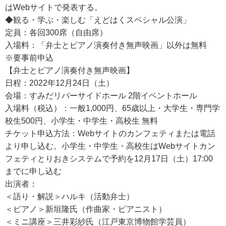
はWebサイトで発表する。
◆観る・学ぶ・楽しむ「えどはくスペシャル公演」
定員：各回300席（自由席）
入場料：「弁士とピアノ演奏付き無声映画」以外は無料
※要事前申込
【弁士とピアノ演奏付き無声映画】
日程：2022年12月24日（土）
会場：すみだリバーサイドホール 2階イベントホール
​入場料（税込）：一般1,000円、65歳以上・大学生・専門学
校生500円、小学生・中学生・高校生 無料
チケット申込方法：Webサイトのカンフェティまたは電話
より申し込む。小学生・中学生・高校生はWebサイトカン
フェティとりおきシステムで予約を12月17日（土）17:00
までに申し込む
出演者：
＜語り・解説＞ハルキ（活動弁士）
＜ピアノ＞新垣隆氏（作曲家・ピアニスト）
＜ミニ講座＞三井彩紗氏（江戸東京博物館学芸員）