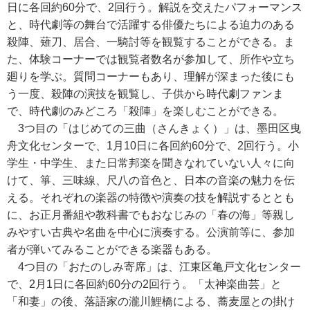
日に各回約60分で、2回行う。解説を交えたパフォーマンス
と、時代劇等の舞台で活躍する俳優たちによる迫力のある
殺陣、薙刀、居合、一騎討等を観覧することができる。ま
た、体験コーナーでは観覧者数名が参加して、所作や立ち
廻りを学ぶ。質問コーナーもあり、理解が深まった後にも
う一度、殺陣の演技を観覧し、子供から時代劇ファンま
で、時代劇のみどころ「殺陣」を楽しむことができる。
3つ目の「はじめての三曲（さんきょく）」は、墨田区曳
舟文化センターで、1月10日に各回約60分で、2回行う。小
学生・中学生、また日常邦楽を聞きなれていない人々に向
けて、箏、三味線、尺八の音色と、日本の音楽の魅力を伝
える。それぞれの楽器の特徴や演奏の技を解説するととも
に、お正月番組や教科書でもおなじみの「春の海」等親し
みやすい古典や名曲を中心に演奏する。公演前等に、参加
者が弾いてみることができる楽器もある。
4つ目の「おたのしみ寄席」は、江東区亀戸文化センター
で、2月1日に各回約60分の2回行う。「太神楽曲芸」と
「和妻」の後、落語家の瀧川鯉橋による、蕎麦屋との掛け