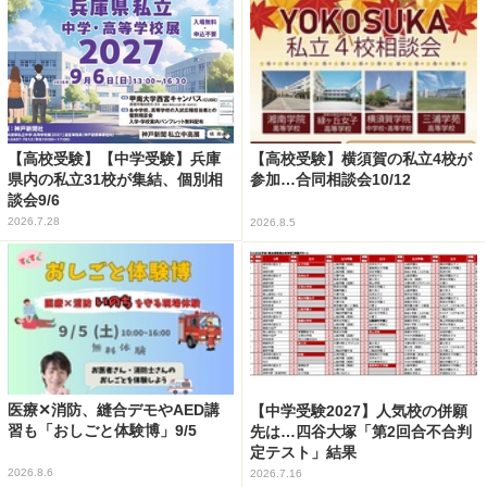
【高校受験】【中学受験】兵庫
【高校受験】横須賀の私立4校が
県内の私立31校が集結、個別相
参加…合同相談会10/12
談会9/6
2026.7.28
2026.8.5
医療✕消防、縫合デモやAED講
【中学受験2027】人気校の併願
習も「おしごと体験博」9/5
先は…四谷大塚「第2回合不合判
定テスト」結果
2026.8.6
2026.7.16