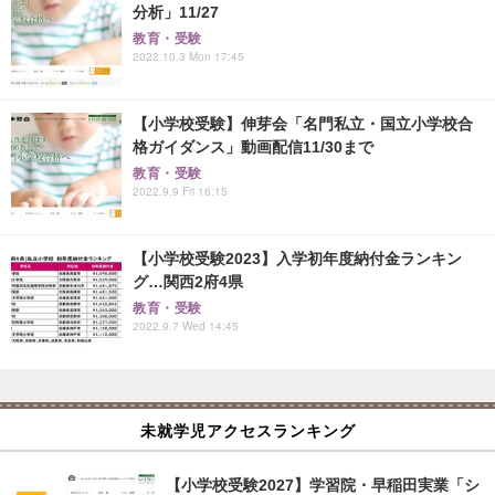
分析」11/27
教育・受験
2022.10.3 Mon 17:45
【小学校受験】伸芽会「名門私立・国立小学校合
格ガイダンス」動画配信11/30まで
教育・受験
2022.9.9 Fri 16:15
【小学校受験2023】入学初年度納付金ランキン
グ…関西2府4県
教育・受験
2022.9.7 Wed 14:45
未就学児アクセスランキング
【小学校受験2027】学習院・早稲田実業「シ