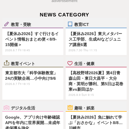
advertisement
NEWS CATEGORY
教育・受験
教育ICT
【夏休み2026】すぐ行けるイ
【夏休み2026】東大メタバー
ベント情報おまとめ便＜8/9-
ス工学部、生成AIなどジュニ
15開催＞
ア講座6選
2026.8.7 Fri 19:45
2026.7.30 Thu 11:15
教育イベント
生活・健康
東京都市大「科学体験教室」
【高校野球2026夏】第4日青
24の実験企画…小中向け9/6
森山田・東日大昌平・大分
商・英明が勝利、第5日は花巻
2026.8.7 Fri 18:15
東vs新田ほか
2026.8.9 Sun 9:15
デジタル生活
趣味・娯楽
Google、アプリ向け年齢確認
【夏休み2026】魚に触れて学
APIを年内に世界展開…未成年
ぶ「おさかな」イベント8/8…
者保護を強化
川崎市