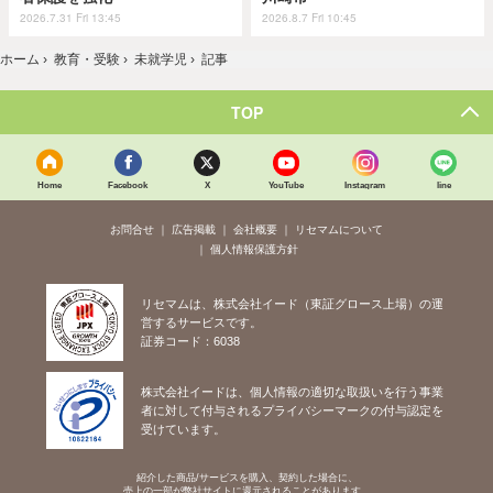
2026.7.31 Fri 13:45
2026.8.7 Fri 10:45
ホーム
›
教育・受験
›
未就学児
›
記事
TOP
Home
Facebook
X
YouTube
Instagram
line
お問合せ
広告掲載
会社概要
リセマムについて
個人情報保護方針
リセマムは、株式会社イード（東証グロース上場）の運
営するサービスです。
証券コード：6038
株式会社イードは、個人情報の適切な取扱いを行う事業
者に対して付与されるプライバシーマークの付与認定を
受けています。
紹介した商品/サービスを購入、契約した場合に、
売上の一部が弊社サイトに還元されることがあります。