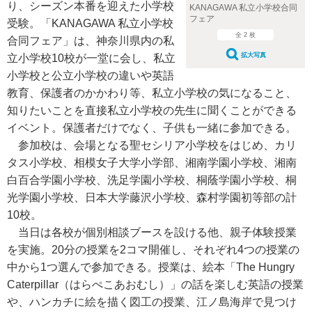
り、シーズン本番を迎えた小学校
KANAGAWA 私立小学校合同
フェア
受験。「KANAGAWA 私立小学校
全 2 枚
合同フェア」は、神奈川県内の私
拡大写真
立小学校10校が一堂に会し、私立
小学校と公立小学校の違いや英語
教育、保護者のかかわり等、私立小学校の気になること、
知りたいことを直接私立小学校の先生に聞くことができる
イベント。保護者だけでなく、子供も一緒に参加できる。
参加校は、会場となる聖セシリア小学校をはじめ、カリ
タス小学校、相模女子大学小学部、湘南学園小学校、湘南
白百合学園小学校、洗足学園小学校、桐蔭学園小学校、桐
光学園小学校、日本大学藤沢小学校、森村学園初等部の計
10校。
当日は各校が個別相談ブースを設ける他、親子体験授業
を実施。20分の授業を2コマ開催し、それぞれ4つの授業の
中から1つ選んで参加できる。授業は、絵本「The Hungry
Caterpillar（はらぺこあおむし）」の話を楽しむ英語の授業
や、ハンカチに絵を描く図工の授業、江ノ島海岸で見つけ