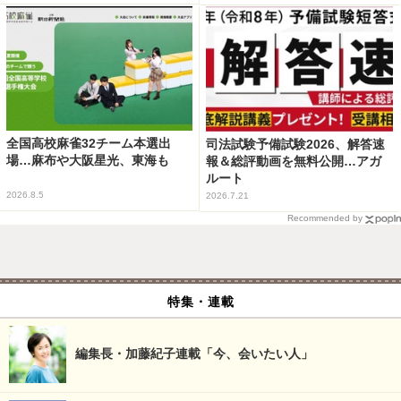
全国高校麻雀32チーム本選出
司法試験予備試験2026、解答速
場…麻布や大阪星光、東海も
報＆総評動画を無料公開…アガ
ルート
2026.8.5
2026.7.21
Recommended by
特集・連載
編集長・加藤紀子連載「今、会いたい人」