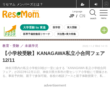
リセマム メンバーズ
Language
JP
/
CN
menu
search
大学受験 by 東進
医学部
東大受験
医専予備校徹底リサーチ
河合塾×東大特集
親子で考える大学選び
高校受験
中学受験
小学校受験
教育・受験
未就学児
2022.11.2 Wed 14:15
共通テスト
夏休み
8月開催学校説明会・相談会
【小学校受験】KANAGAWA私立小合同フェア
8月開催イベント・WS
全国公立高校 過去問
人気記事
12/11
自由研究教材（小学生向け）
自由研究教材（中学生向け）
ランキング
神奈川県内の私立小学校10校が一堂に会する「KANAGAWA 私立小学校合同
フェア」が2022年12月11日、神奈川県大和市の聖セシリア小学校にて開催され
る。事前予約制、親子で参加可能。各校の相談ブースと親子体験授業で、私立
小学校の雰囲気を体験する機会を設ける。
advertisement