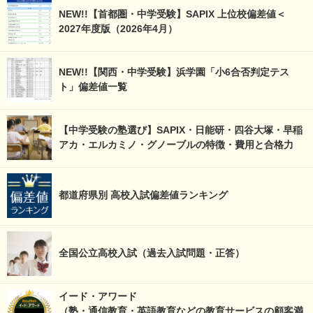
NEW!!【首都圏・中学受験】SAPIX 上位校偏差値＜
2027年度版（2026年4月）
NEW!!【関西・中学受験】浜学園「小6合否判定テス
ト」偏差値一覧
【中学受験の塾選び】SAPIX・日能研・四谷大塚・早稲
アカ・エルカミノ・グノーブルの特徴・費用と合格力
都道府県別 高校入試偏差値ランキング
全国公立高校入試（過去入試問題・正答）
イード・アワード
（塾・通信教育・英語教育などの教育サービスの顧客満