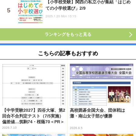
【小学校受験】関西の私立小が集結「はじめ
ての小学校選び」2/9
2025.1.20 Mon 15:15
ランキングをもっと見る
こちらの記事もおすすめ
【中学受験2027】四谷大塚、第2
高校囲碁全国大会、団体戦は
回合不合判定テスト（7/5実施）
灘・南山女子部が優勝
偏差値…筑駒74・桜蔭70＜PR＞
2026.7.10
2026.8.5