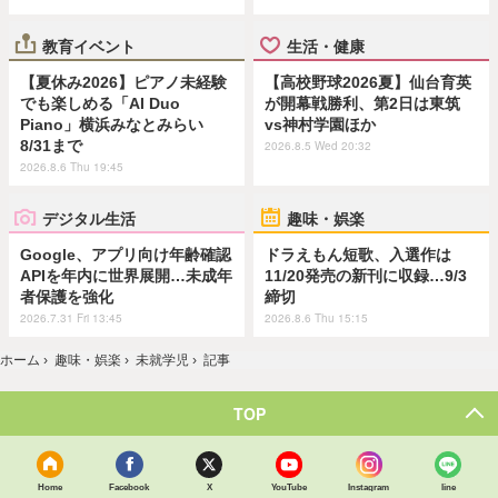
教育イベント
生活・健康
【夏休み2026】ピアノ未経験
【高校野球2026夏】仙台育英
でも楽しめる「AI Duo
が開幕戦勝利、第2日は東筑
Piano」横浜みなとみらい
vs神村学園ほか
8/31まで
2026.8.5 Wed 20:32
2026.8.6 Thu 19:45
デジタル生活
趣味・娯楽
Google、アプリ向け年齢確認
ドラえもん短歌、入選作は
APIを年内に世界展開…未成年
11/20発売の新刊に収録…9/3
者保護を強化
締切
2026.7.31 Fri 13:45
2026.8.6 Thu 15:15
ホーム
›
趣味・娯楽
›
未就学児
›
記事
TOP
Home
Facebook
X
YouTube
Instagram
line