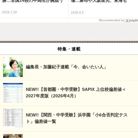
勝…全国14校の中高生が腕競う
場…麻布や大阪星光、東海も
2026.7.29
2026.8.5
Recommended by
特集・連載
編集長・加藤紀子連載「今、会いたい人」
NEW!!【首都圏・中学受験】SAPIX 上位校偏差値＜
2027年度版（2026年4月）
NEW!!【関西・中学受験】浜学園「小6合否判定テス
ト」偏差値一覧