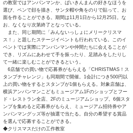
の教室ではアンパンマンか、ばいきんまんの好きなほうを
選び、ペンで顔を描き、サンタ帽や角をのりで貼って、お
面を作ることができる。期間は11月1日から12月25日。な
お、なくなり次第終了となっている。
また、同じ期間に「みんないっしょにメリークリスマ
ス！」と題したステージイベントも行われている。このイ
ベントでは実際にアンパンマンや仲間たちに会えることが
でき、リズムにあわせて手を振ったり、足踏みをしたりし
て一緒に楽しむことができるという。
6店舗での買い物で応募券がもらえる「CHRISTMAS！ス
タンプチャレンジ」も同期間で開催。1会計につき500円以
上の買い物をするとスタンプが1個もらえる。対象店舗は、
横浜アンパンマンこどもミュージアム1Fのショップとフー
ド・レストラン全店、2Fのミュージアムショップ。6個スタ
ンプを集めると応募券がもらえ、ミュージアム招待券やア
ンパンマングッズ等が抽選で当たる。自分の希望する賞品
を選んで応募することができる。
◆クリスマスだけの工作教室