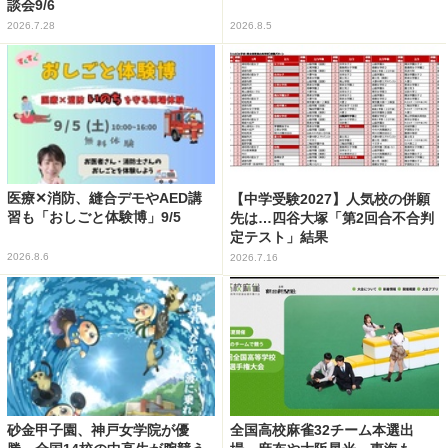
談会9/6
2026.7.28
2026.8.5
医療✕消防、縫合デモやAED講
【中学受験2027】人気校の併願
習も「おしごと体験博」9/5
先は…四谷大塚「第2回合不合判
定テスト」結果
2026.8.6
2026.7.16
砂金甲子園、神戸女学院が優
全国高校麻雀32チーム本選出