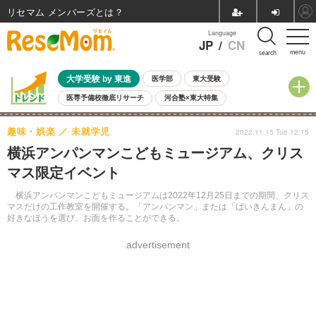
リセマム メンバーズ
Language
JP
/
CN
menu
search
大学受験 by 東進
医学部
東大受験
医専予備校徹底リサーチ
河合塾×東大特集
親子で考える大学選び
高校受験
中学受験
小学校受験
趣味・娯楽
未就学児
2022.11.15 Tue 12:15
共通テスト
夏休み
8月開催学校説明会・相談会
横浜アンパンマンこどもミュージアム、クリス
8月開催イベント・WS
全国公立高校 過去問
人気記事
マス限定イベント
自由研究教材（小学生向け）
自由研究教材（中学生向け）
ランキング
横浜アンパンマンこどもミュージアムは2022年12月25日までの期間、クリス
マスだけの工作教室を開催する。「アンパンマン」または「ばいきんまん」の
好きなほうを選び、お面を作ることができる。
advertisement