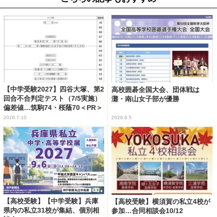
【中学受験2027】四谷大塚、第2
高校囲碁全国大会、団体戦は
回合不合判定テスト（7/5実施）
灘・南山女子部が優勝
偏差値…筑駒74・桜蔭70＜PR＞
2026.7.10
2026.8.5
【高校受験】【中学受験】兵庫
【高校受験】横須賀の私立4校が
県内の私立31校が集結、個別相
参加…合同相談会10/12