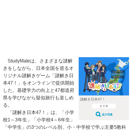
StudyMateは、さまざまな謎解
きをしながら、日本全国を巡るオ
リジナル謎解きゲーム「謎解き日
本47！」をオンラインで提供開始
した。基礎学力の向上と47都道府
県を学びながら疑似旅行も楽しめ
謎解き日本47！
る。
全 6 枚
「謎解き日本47！」は、「小学
拡大写真
校1～3年生」「小学校4～6年生」
「中学生」の3つのレベル別、小・中学校で学ぶ主要5教科