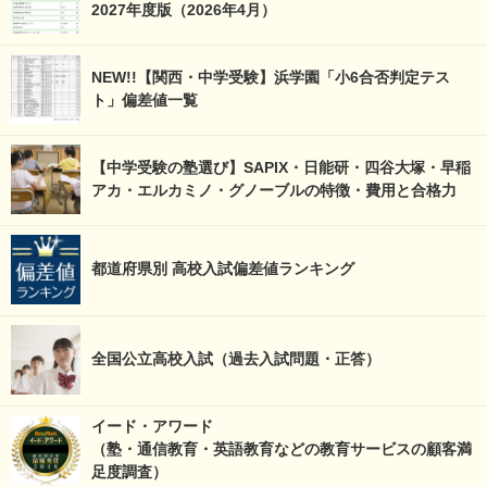
2027年度版（2026年4月）
NEW!!【関西・中学受験】浜学園「小6合否判定テス
ト」偏差値一覧
【中学受験の塾選び】SAPIX・日能研・四谷大塚・早稲
アカ・エルカミノ・グノーブルの特徴・費用と合格力
都道府県別 高校入試偏差値ランキング
全国公立高校入試（過去入試問題・正答）
イード・アワード
（塾・通信教育・英語教育などの教育サービスの顧客満
足度調査）