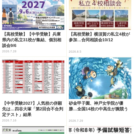
【高校受験】【中学受験】兵庫
【高校受験】横須賀の私立4校が
県内の私立31校が集結、個別相
参加…合同相談会10/12
談会9/6
2026.7.28
2026.8.5
【中学受験2027】人気校の併願
砂金甲子園、神戸女学院が優
先は…四谷大塚「第2回合不合判
勝…全国14校の中高生が腕競う
定テスト」結果
2026.7.16
2026.7.29