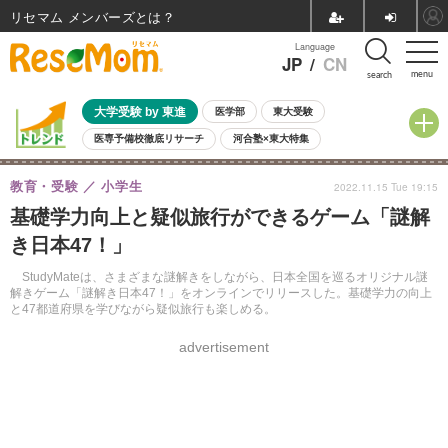
リセマム メンバーズ
Language
JP
/
CN
menu
search
大学受験 by 東進
医学部
東大受験
医専予備校徹底リサーチ
河合塾×東大特集
親子で考える大学選び
高校受験
中学受験
小学校受験
教育・受験
小学生
2022.11.15 Tue 19:15
共通テスト
夏休み
8月開催学校説明会・相談会
基礎学力向上と疑似旅行ができるゲーム「謎解
8月開催イベント・WS
全国公立高校 過去問
人気記事
き日本47！」
自由研究教材（小学生向け）
自由研究教材（中学生向け）
ランキング
StudyMateは、さまざまな謎解きをしながら、日本全国を巡るオリジナル謎
解きゲーム「謎解き日本47！」をオンラインでリリースした。基礎学力の向上
と47都道府県を学びながら疑似旅行も楽しめる。
advertisement