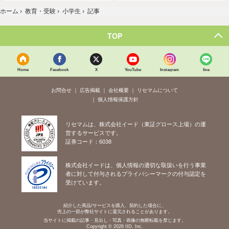
ホーム
›
教育・受験
›
小学生
›
記事
TOP
Home
Facebook
X
YouTube
Instagram
line
お問合せ
広告掲載
会社概要
リセマムについて
個人情報保護方針
リセマムは、株式会社イード（東証グロース上場）の運
営するサービスです。
証券コード：6038
株式会社イードは、個人情報の適切な取扱いを行う事業
者に対して付与されるプライバシーマークの付与認定を
受けています。
紹介した商品/サービスを購入、契約した場合に、
売上の一部が弊社サイトに還元されることがあります。
当サイトに掲載の記事・見出し・写真・画像の無断転載を禁じます。
Copyright © 2026 IID, Inc.