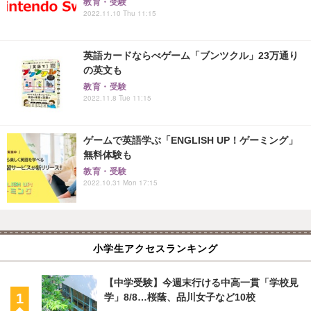
教育・受験
2022.11.10 Thu 11:15
英語カードならべゲーム「ブンツクル」23万通り
の英文も
教育・受験
2022.11.8 Tue 11:15
ゲームで英語学ぶ「ENGLISH UP！ゲーミング」
無料体験も
教育・受験
2022.10.31 Mon 17:15
小学生アクセスランキング
【中学受験】今週末行ける中高一貫「学校見
学」8/8…桜蔭、品川女子など10校