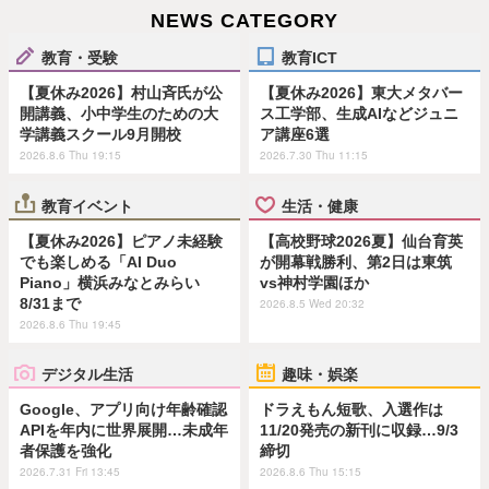
NEWS CATEGORY
教育・受験
教育ICT
【夏休み2026】村山斉氏が公
【夏休み2026】東大メタバー
開講義、小中学生のための大
ス工学部、生成AIなどジュニ
学講義スクール9月開校
ア講座6選
2026.8.6 Thu 19:15
2026.7.30 Thu 11:15
教育イベント
生活・健康
【夏休み2026】ピアノ未経験
【高校野球2026夏】仙台育英
でも楽しめる「AI Duo
が開幕戦勝利、第2日は東筑
Piano」横浜みなとみらい
vs神村学園ほか
8/31まで
2026.8.5 Wed 20:32
2026.8.6 Thu 19:45
デジタル生活
趣味・娯楽
Google、アプリ向け年齢確認
ドラえもん短歌、入選作は
APIを年内に世界展開…未成年
11/20発売の新刊に収録…9/3
者保護を強化
締切
2026.7.31 Fri 13:45
2026.8.6 Thu 15:15