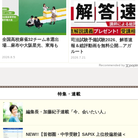
全国高校麻雀32チーム本選出
司法試験予備試験2026、解答速
場…麻布や大阪星光、東海も
報＆総評動画を無料公開…アガ
ルート
2026.8.5
2026.7.21
Recommended by
特集・連載
編集長・加藤紀子連載「今、会いたい人」
NEW!!【首都圏・中学受験】SAPIX 上位校偏差値＜