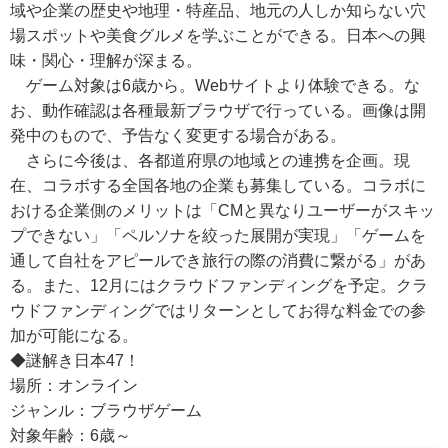
域や企業の歴史や地理・特産品、地元の人しか知らない穴
場スポットや美食グルメを学ぶことができる。日本への興
味・関心・理解が深まる。
ゲーム対象は6歳から。Webサイトより体験できる。な
お、動作確認は各種最新ブラウザで行っている。画像は開
発中のもので、予告なく変更する場合がある。
さらに今後は、各都道府県の地域との連携を企画。現
在、コラボする全国各地の企業も募集している。コラボに
おける企業側のメリットは「CMと異なりユーザーがスキッ
プできない」「ペルソナを絞った展開が実現」「ゲームを
通して自社をアピールでき旅行の際の消費に繋がる」があ
る。また、12月にはクラウドファンディングを予定。クラ
ウドファンディングではリターンとしてお得な料金での参
加が可能になる。
◆謎解き日本47！
場所：オンライン
ジャンル：ブラウザゲーム
対象年齢：6歳～