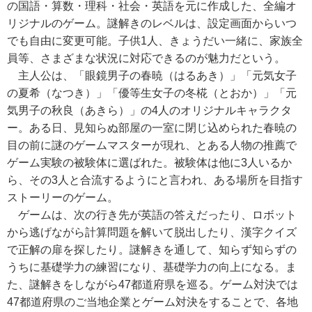
の国語・算数・理科・社会・英語を元に作成した、全編オ
リジナルのゲーム。謎解きのレベルは、設定画面からいつ
でも自由に変更可能。子供1人、きょうだい一緒に、家族全
員等、さまざまな状況に対応できるのが魅力だという。
主人公は、「眼鏡男子の春暁（はるあき）」「元気女子
の夏希（なつき）」「優等生女子の冬椛（とおか）」「元
気男子の秋良（あきら）」の4人のオリジナルキャラクタ
ー。ある日、見知らぬ部屋の一室に閉じ込められた春暁の
目の前に謎のゲームマスターが現れ、とある人物の推薦で
ゲーム実験の被験体に選ばれた。被験体は他に3人いるか
ら、その3人と合流するようにと言われ、ある場所を目指す
ストーリーのゲーム。
ゲームは、次の行き先が英語の答えだったり、ロボット
から逃げながら計算問題を解いて脱出したり、漢字クイズ
で正解の扉を探したり。謎解きを通して、知らず知らずの
うちに基礎学力の練習になり、基礎学力の向上になる。ま
た、謎解きをしながら47都道府県を巡る。ゲーム対決では
47都道府県のご当地企業とゲーム対決をすることで、各地