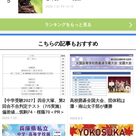
2026.7.31 Fri 14:15
ランキングをもっと見る
こちらの記事もおすすめ
【中学受験2027】四谷大塚、第2
高校囲碁全国大会、団体戦は
回合不合判定テスト（7/5実施）
灘・南山女子部が優勝
偏差値…筑駒74・桜蔭70＜PR＞
2026.7.10
2026.8.5