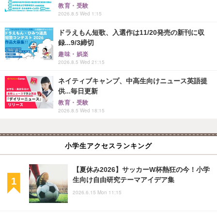
教育・受験
2026.8.5 Wed 1:15
ドラえもん短歌、入選作は11/20発売の新刊に収
録...9/3締切
趣味・娯楽
2026.8.5 Wed 21:15
ネイティブキャンプ、中高生向けニュース英語提
供...毎日更新
教育・受験
2026.8.5 Wed 18:15
小学生アクセスランキング
【夏休み2026】サッカーW杯熱狂の今！小学
生向け自由研究テーマアイデア集
2026.6.15 Mon 11:15