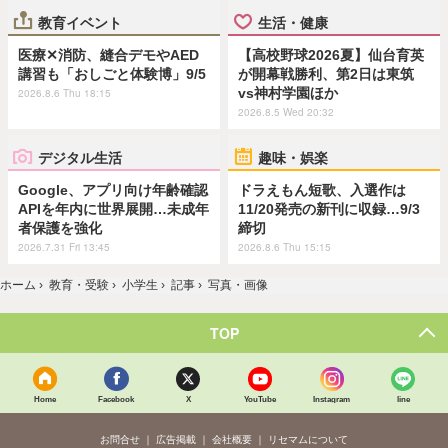
教育イベント
生活・健康
医療✕消防、縫合デモやAED
【高校野球2026夏】仙台育英
講習も「おしごと体験博」9/5
が開幕戦勝利、第2日は東筑
vs神村学園ほか
2026.8.6 Thu 18:15
2026.8.5 Wed 20:32
デジタル生活
趣味・娯楽
Google、アプリ向け年齢確認
ドラえもん短歌、入選作は
APIを年内に世界展開…未成年
11/20発売の新刊に収録…9/3
者保護を強化
締切
2026.7.31 Fri 13:45
2026.8.6 Thu 15:15
ホーム
›
教育・受験
›
小学生
›
記事
›
写真・画像
TOP
Home
Facebook
X
YouTube
Instagram
line
お問合せ
広告掲載
会社概要
リセマムについて