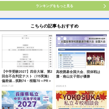
ランキングをもっと見る
こちらの記事もおすすめ
【中学受験2027】四谷大塚、第2
高校囲碁全国大会、団体戦は
回合不合判定テスト（7/5実施）
灘・南山女子部が優勝
偏差値…筑駒74・桜蔭70＜PR＞
2026.7.10
2026.8.5