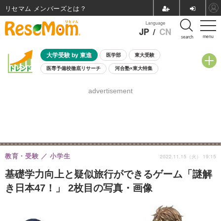
リセマム メンバーズ
Language
JP
/
CN
menu
search
大学受験 by 東進
医学部
東大受験
医専予備校徹底リサーチ
河合塾×東大特集
親子で考える大学選び
高校受験
中学受験
小学校受験
advertisement
共通テスト
夏休み
8月開催学校説明会・相談会
8月開催イベント・WS
全国公立高校 過去問
人気記事
自由研究教材（小学生向け）
自由研究教材（中学生向け）
ランキング
教育・受験
小学生
2022.11.15（火） 19:15
基礎学力向上と疑似旅行ができるゲーム「謎解
き日本47！」 2枚目の写真・画像