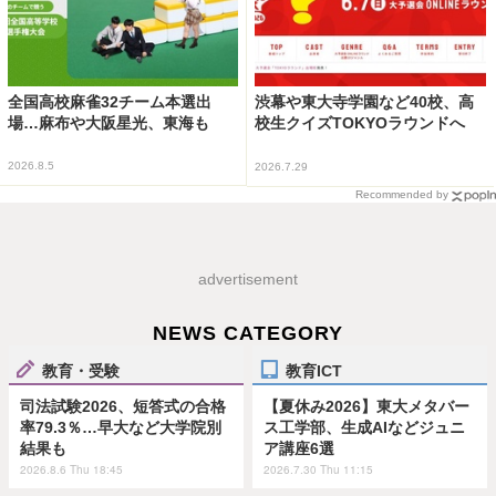
全国高校麻雀32チーム本選出
渋幕や東大寺学園など40校、高
場…麻布や大阪星光、東海も
校生クイズTOKYOラウンドへ
2026.8.5
2026.7.29
Recommended by
advertisement
NEWS CATEGORY
教育・受験
教育ICT
司法試験2026、短答式の合格
【夏休み2026】東大メタバー
率79.3％…早大など大学院別
ス工学部、生成AIなどジュニ
結果も
ア講座6選
2026.8.6 Thu 18:45
2026.7.30 Thu 11:15