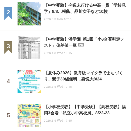
【中学受験】今週末行ける中高一貫「学校見
学」8/8…桜蔭、品川女子など10校
2026.8.3 Mon 10:15
【中学受験】浜学園 第1回「小6合否判定テ
スト」偏差値一覧
PR
2026.4.8 Wed 16:15
【夏休み2026】教育版マイクラでまちづく
り、親子30組無料…嘉悦大8/24
2026.8.5 Wed 19:15
【小学校受験】【中学受験】【高校受験】福
岡3会場「私立小中高校展」8/22-23
2026.8.5 Wed 17:45