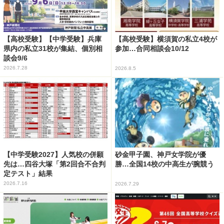
【高校受験】【中学受験】兵庫
【高校受験】横須賀の私立4校が
県内の私立31校が集結、個別相
参加…合同相談会10/12
談会9/6
2026.7.28
2026.8.5
【中学受験2027】人気校の併願
砂金甲子園、神戸女学院が優
先は…四谷大塚「第2回合不合判
勝…全国14校の中高生が腕競う
定テスト」結果
2026.7.16
2026.7.29