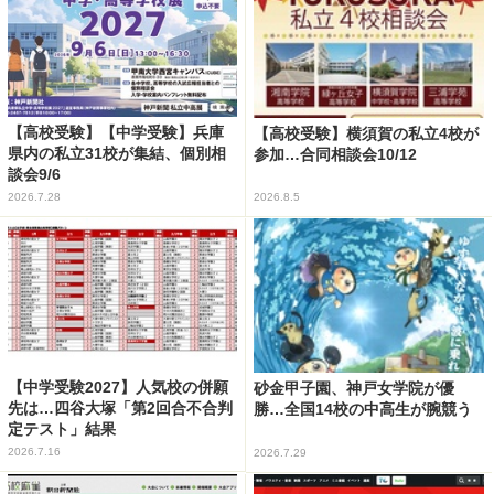
【高校受験】【中学受験】兵庫
【高校受験】横須賀の私立4校が
県内の私立31校が集結、個別相
参加…合同相談会10/12
談会9/6
2026.7.28
2026.8.5
【中学受験2027】人気校の併願
砂金甲子園、神戸女学院が優
先は…四谷大塚「第2回合不合判
勝…全国14校の中高生が腕競う
定テスト」結果
2026.7.16
2026.7.29