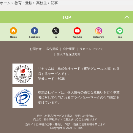
ホーム
›
教育・受験
›
高校生
›
記事
TOP
Home
Facebook
X
YouTube
Instagram
line
お問合せ
広告掲載
会社概要
リセマムについて
個人情報保護方針
リセマムは、株式会社イード（東証グロース上場）の運
営するサービスです。
証券コード：6038
株式会社イードは、個人情報の適切な取扱いを行う事業
者に対して付与されるプライバシーマークの付与認定を
受けています。
紹介した商品/サービスを購入、契約した場合に、
売上の一部が弊社サイトに還元されることがあります。
当サイトに掲載の記事・見出し・写真・画像の無断転載を禁じます。
Copyright © 2026 IID, Inc.