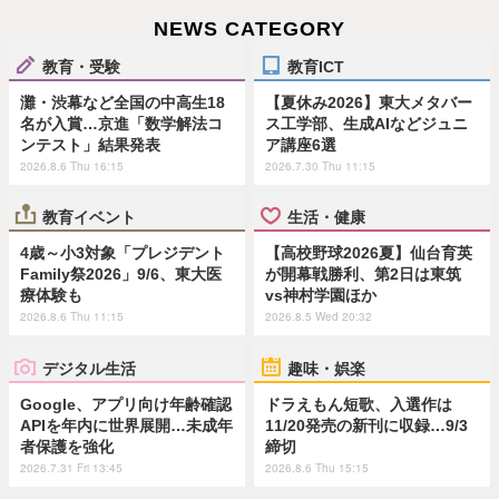
NEWS CATEGORY
教育・受験
教育ICT
灘・渋幕など全国の中高生18
【夏休み2026】東大メタバー
名が入賞…京進「数学解法コ
ス工学部、生成AIなどジュニ
ンテスト」結果発表
ア講座6選
2026.8.6 Thu 16:15
2026.7.30 Thu 11:15
教育イベント
生活・健康
4歳～小3対象「プレジデント
【高校野球2026夏】仙台育英
Family祭2026」9/6、東大医
が開幕戦勝利、第2日は東筑
療体験も
vs神村学園ほか
2026.8.6 Thu 11:15
2026.8.5 Wed 20:32
デジタル生活
趣味・娯楽
Google、アプリ向け年齢確認
ドラえもん短歌、入選作は
APIを年内に世界展開…未成年
11/20発売の新刊に収録…9/3
者保護を強化
締切
2026.7.31 Fri 13:45
2026.8.6 Thu 15:15