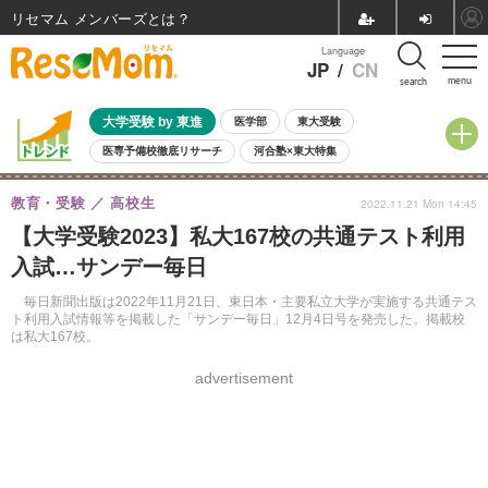
リセマム メンバーズ
Language
JP
/
CN
menu
search
大学受験 by 東進
医学部
東大受験
医専予備校徹底リサーチ
河合塾×東大特集
親子で考える大学選び
高校受験
中学受験
小学校受験
教育・受験
高校生
2022.11.21 Mon 14:45
共通テスト
夏休み
8月開催学校説明会・相談会
【大学受験2023】私大167校の共通テスト利用
8月開催イベント・WS
全国公立高校 過去問
人気記事
入試…サンデー毎日
自由研究教材（小学生向け）
自由研究教材（中学生向け）
ランキング
毎日新聞出版は2022年11月21日、東日本・主要私立大学が実施する共通テス
ト利用入試情報等を掲載した「サンデー毎日」12月4日号を発売した。掲載校
は私大167校。
advertisement