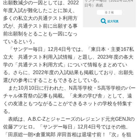
サンデー毎日（2022年12月4
出願数減少の一因としては、2022
日号）表紙
年度入試が難化したことに加え、
全 2 枚
多くの私立大の共通テスト利用方
拡大写真
式が、共通テスト前に出願する事
前出願制をとることも一因になっ
ているという。
「サンデー毎日」12月4日号では、「東日本・主要167私
立大 共通テスト利用入試情報」と題し、2023年度の各大
学の「共通テスト利用方式」について情報をまとめてい
る。さらに、2022年度の入試結果も掲載しており、出願先
選びの参考にすることもできるとしている。
また10月10日に行われた、N高等学校・S高等学校のバー
チャル体育祭の記事も掲載。「未来の学び舎」として、遠
くの友達ともつながることができるネットの学校を特集す
る。
表紙は、A.B.C-Zとジャニーズのレジェンド元光GENJIの
佐藤アツヒロ。「サンデー毎日」12月4日号ではその他、
「田原総一朗×倉重篤郎 岸田首相は退場寸前！『次』を狙