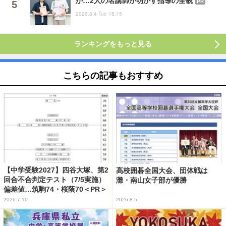
か…2人の名講師が明かす指導の全貌
PR
2026.8.4 Tue 18:15
ランキングをもっと見る
こちらの記事もおすすめ
【中学受験2027】四谷大塚、第2
高校囲碁全国大会、団体戦は
回合不合判定テスト（7/5実施）
灘・南山女子部が優勝
偏差値…筑駒74・桜蔭70＜PR＞
2026.7.10
2026.8.5