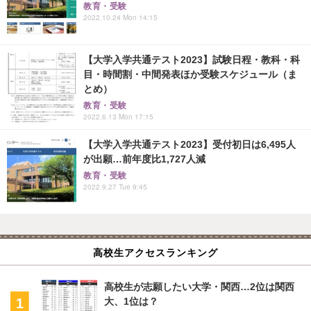
教育・受験
2022.10.24 Mon 14:15
【大学入学共通テスト2023】試験日程・教科・科
目・時間割・中間発表ほか受験スケジュール（ま
とめ）
教育・受験
2022.6.13 Mon 17:15
【大学入学共通テスト2023】受付初日は6,495人
が出願…前年度比1,727人減
教育・受験
2022.9.27 Tue 9:45
高校生アクセスランキング
高校生が志願したい大学・関西…2位は関西
大、1位は？