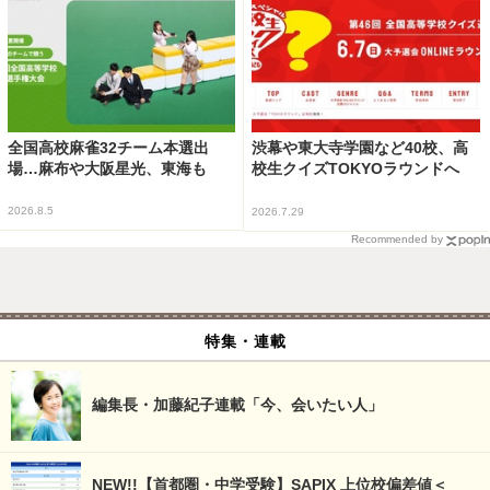
全国高校麻雀32チーム本選出
渋幕や東大寺学園など40校、高
場…麻布や大阪星光、東海も
校生クイズTOKYOラウンドへ
2026.8.5
2026.7.29
Recommended by
特集・連載
編集長・加藤紀子連載「今、会いたい人」
NEW!!【首都圏・中学受験】SAPIX 上位校偏差値＜