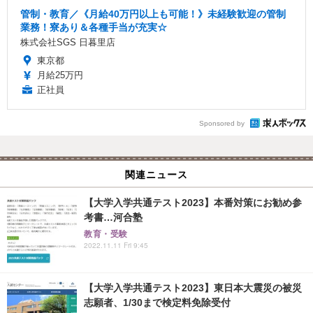
管制・教育／《月給40万円以上も可能！》未経験歓迎の管制
業務！寮あり＆各種手当が充実☆
株式会社SGS 日暮里店
東京都
月給25万円
正社員
Sponsored by
関連ニュース
【大学入学共通テスト2023】本番対策にお勧め参
考書…河合塾
教育・受験
2022.11.11 Fri 9:45
【大学入学共通テスト2023】東日本大震災の被災
志願者、1/30まで検定料免除受付