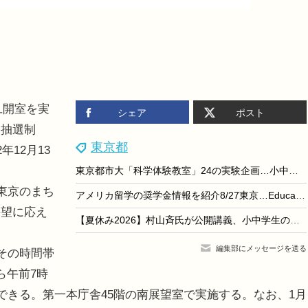
旦開室を実
シェア
ポスト
は抽選制
東京都
年12月13
東京都市大「科学体験教室」24の実験企画…小中向け9/6
東京のまち
アメリカ留学の奨学金情報を紹介8/27東京…EducationUSA
要望に応え
【夏休み2026】村山斉氏が公開講義、小中学生のための大学講義スクール9月開校
編集部にメッセージを送る
その時間帯
ら午前7時
できる。第一本庁舎45階の南展望室で実施する。なお、1月