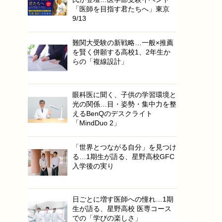
「医師を目指す君たちへ」東京
9/13
難関大受験の新戦略…一般×推薦
を賢く併願する高校1、2年生か
らの「複線設計」
眼科医に聞く、子供の学習環境と
光の関係…目・姿勢・集中力を整
えるBenQのデスクライト
「MindDuo 2」
「世界とつながる自分」を見つけ
る…1期生が語る、星野高校GFC
入学後の実り
日ごとに増す医師への憧れ…1期
生が語る、星野高校 医専コース
での「学びの楽しさ」