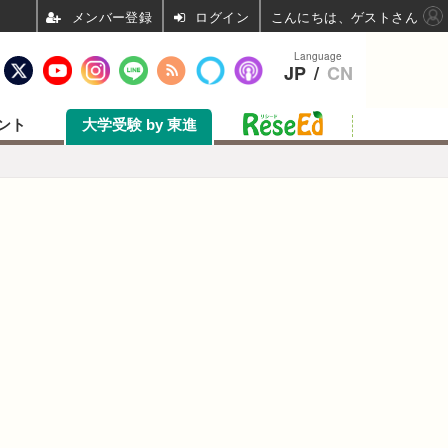
ログイン
こんにちは、ゲストさん
Language
JP
/
CN
ント
大学受験 by 東進