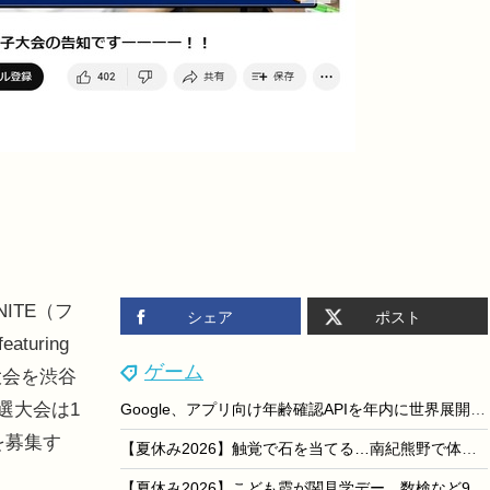
ITE（フ
シェア
ポスト
uring
ゲーム
勝大会を渋谷
選大会は1
Google、アプリ向け年齢確認APIを年内に世界展開…未成年者保護を強化
を募集す
【夏休み2026】触覚で石を当てる…南紀熊野で体験型イベント8/1-23
【夏休み2026】こども霞が関見学デー、数検など9団体が「検定体験」7/29・30