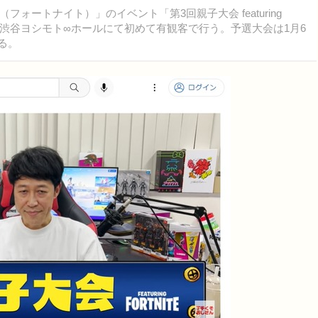
ォートナイト）」のイベント「第3回親子大会 featuring
勝大会を渋谷ヨシモト∞ホールにて初めて有観客で行う。予選大会は1月6
る。