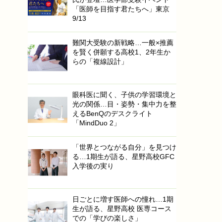
「医師を目指す君たちへ」東京
9/13
難関大受験の新戦略…一般×推薦
を賢く併願する高校1、2年生か
らの「複線設計」
眼科医に聞く、子供の学習環境と
光の関係…目・姿勢・集中力を整
えるBenQのデスクライト
「MindDuo 2」
「世界とつながる自分」を見つけ
る…1期生が語る、星野高校GFC
入学後の実り
日ごとに増す医師への憧れ…1期
生が語る、星野高校 医専コース
での「学びの楽しさ」