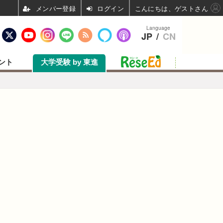
ログイン
こんにちは、ゲストさん
Language
JP
/
CN
ント
大学受験 by 東進