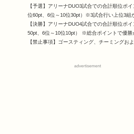
【予選】アリーナDUO3試合での合計順位ポイント制（
位60pt、6位～10位30pt）※3試合行い上位3
【決勝】アリーナDUO4試合での合計順位ポイント制（
50pt、6位～10位10pt） ※総合ポイントで優
【禁止事項】ゴースティング、チーミングお
advertisement