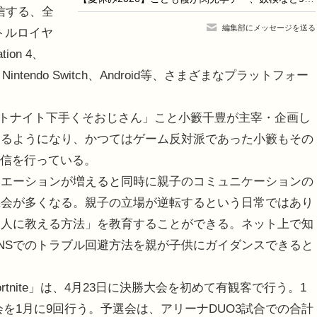
配信する、全
編集部にメッセージを送る
トルロイヤ
tion 4、
 X／S、Nintendo Switch、Android等、さまざまなプラットフォー
は、「フォートナイト下手くそおじさん」こと小籔千豊が主宰・企画し
するようになり、かつてはゲーム反対派であった小籔もその
配信を行っている。
エーションが増えると同時に親子のコミュニケーションの
機会が多くなる。親子の立場が逆転するという日常ではあり
「人に教える方法」を教育することができる。ネット上で知
NSでのトラブル回避方法を親が子供にガイダンスできると
Fortnite」は、4月23日に決勝大会を初めて有観客で行う。1
会を1月に9回行う。予選会は、アリーナDUO3試合での合計