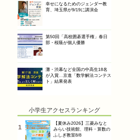
幸せになるためのジェンダー教
育、埼玉県が9/19に講演会
第50回「高校囲碁選手権」春日
部・桜蔭が個人優勝
灘・渋幕など全国の中高生18名
が入賞…京進「数学解法コンテス
ト」結果発表
小学生アクセスランキング
【夏休み2026】三菱みなと
みらい技術館、理科・算数の
ふしぎ教室8/8