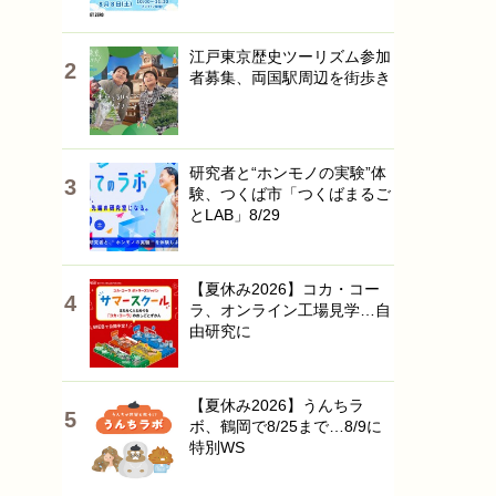
江戸東京歴史ツーリズム参加
者募集、両国駅周辺を街歩き
研究者と“ホンモノの実験”体
験、つくば市「つくばまるご
とLAB」8/29
【夏休み2026】コカ・コー
ラ、オンライン工場見学…自
由研究に
【夏休み2026】うんちラ
ボ、鶴岡で8/25まで…8/9に
特別WS