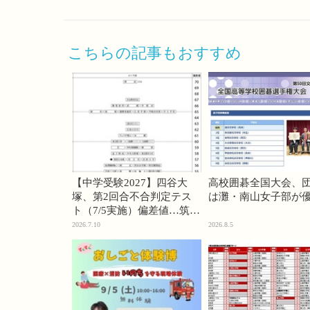
こちらの記事もおすすめ
【中学受験2027】四谷大
高校囲碁全国大会、
塚、第2回合不合判定テス
は灘・南山女子部が
ト（7/5実施）偏差値…筑駒
74・桜蔭70＜PR＞
2026.7.10
2026.8.5