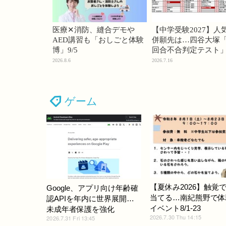
医療✕消防、縫合デモや
【中学受験2027】人
AED講習も「おしごと体験
併願先は…四谷大塚「
博」9/5
回合不合判定テスト
2026.8.6
2026.7.16
ゲーム
【夏休み2026】触覚
Google、アプリ向け年齢確
当てる…南紀熊野で体
認APIを年内に世界展開…
イベント8/1-23
未成年者保護を強化
2026.7.30 Thu 14:15
2026.7.31 Fri 13:45