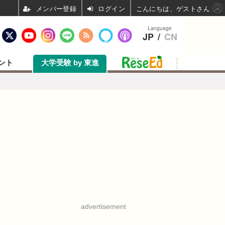
ログイン
こんにちは、ゲストさん
Language
JP
/
CN
ント
大学受験 by 東進
advertisement