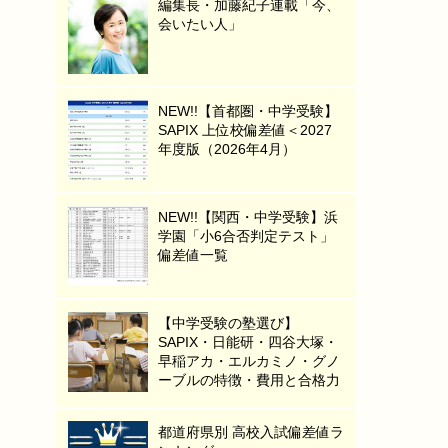
編集長・加藤紀子連載「今、
会いたい人」
NEW!!【首都圏・中学受験】
SAPIX 上位校偏差値＜2027
年度版（2026年4月）
NEW!!【関西・中学受験】浜
学園「小6合否判定テスト」
偏差値一覧
【中学受験の塾選び】
SAPIX・日能研・四谷大塚・
早稲アカ・エルカミノ・グノ
ーブルの特徴・費用と合格力
都道府県別 高校入試偏差値ラ