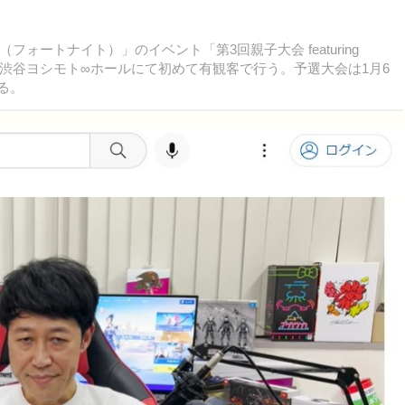
ォートナイト）」のイベント「第3回親子大会 featuring
勝大会を渋谷ヨシモト∞ホールにて初めて有観客で行う。予選大会は1月6
る。