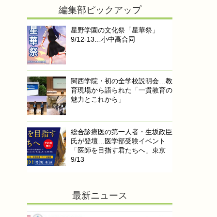
編集部ピックアップ
星野学園の文化祭「星華祭」
9/12-13…小中高合同
関西学院・初の全学校説明会…教
育現場から語られた「一貫教育の
魅力とこれから」
総合診療医の第一人者・生坂政臣
氏が登壇…医学部受験イベント
「医師を目指す君たちへ」東京
9/13
最新ニュース