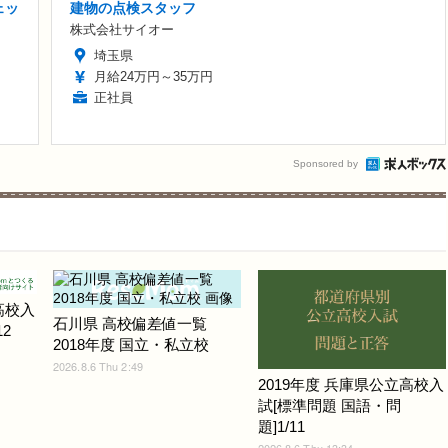
ェッ
建物の点検スタッフ
株式会社サイオー
埼玉県
月給24万円～35万円
正社員
Sponsored by
高校入
石川県 高校偏差値一覧
2
2018年度 国立・私立校
2026.8.6 Thu 2:49
2019年度 兵庫県公立高校入
試[標準問題 国語・問
題]1/11
2026.8.6 Thu 13:34