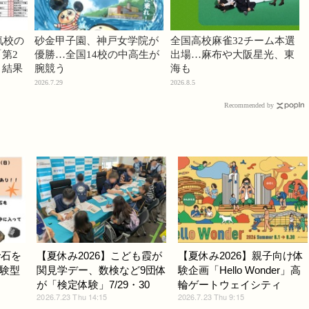
気校の
砂金甲子園、神戸女学院が
全国高校麻雀32チーム本選
第2
優勝…全国14校の中高生が
出場…麻布や大阪星光、東
」結果
腕競う
海も
2026.7.29
2026.8.5
Recommended by
で石を
【夏休み2026】こども霞が
【夏休み2026】親子向け体
験型
関見学デー、数検など9団体
験企画「Hello Wonder」高
が「検定体験」7/29・30
輪ゲートウェイシティ
2026.7.23 Thu 14:15
2026.7.23 Thu 9:15