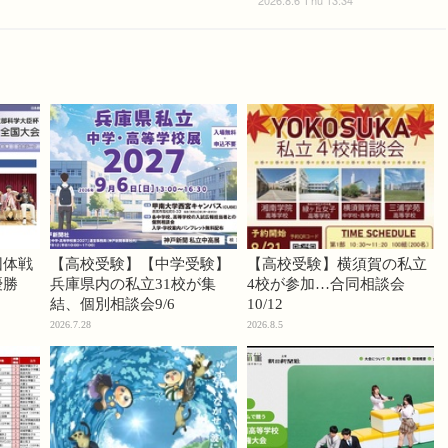
団体戦
【高校受験】【中学受験】
【高校受験】横須賀の私立
優勝
兵庫県内の私立31校が集
4校が参加…合同相談会
結、個別相談会9/6
10/12
2026.7.28
2026.8.5