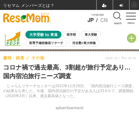
リセマム メンバーズ
Language
JP
/
CN
menu
search
大学受験 by 東進
医学部
東大受験
医専予備校徹底リサーチ
河合塾×東大特集
親子で考える大学選び
高校受験
中学受験
小学校受験
趣味・娯楽
その他
2022.12.1 Thu 16:15
共通テスト
夏休み
8月開催学校説明会・相談会
コロナ禍で過去最高、3割超が旅行予定あり…
8月開催イベント・WS
全国公立高校 過去問
人気記事
国内宿泊旅行ニーズ調査
自由研究教材（小学生向け）
自由研究教材（中学生向け）
ランキング
じゃらんリサーチセンターは2022年11月29日、「国内宿泊旅行ニーズ調査」
の結果を公表した。今後、国内宿泊旅行の予定がある人は33.6％で、調査開始
（2020年3月）以来、過去最高値となった。
advertisement