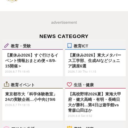
advertisement
NEWS CATEGORY
教育・受験
教育ICT
【夏休み2026】すぐ行けるイ
【夏休み2026】東大メタバー
ベント情報おまとめ便＜8/9-
ス工学部、生成AIなどジュニ
15開催＞
ア講座6選
2026.8.7 Fri 19:45
2026.7.30 Thu 11:15
教育イベント
生活・健康
東京都市大「科学体験教室」
【高校野球2026夏】東海大甲
24の実験企画…小中向け9/6
府・健大高崎・有明・長崎日
大が勝利…第4日は遊学館vs
2026.8.7 Fri 18:15
青森山田ほか
2026.8.8 Sat 9:52