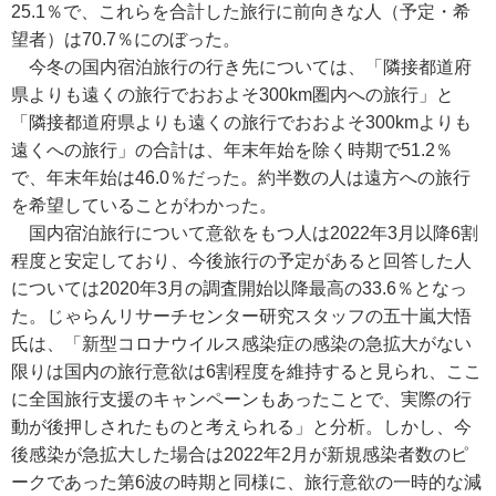
25.1％で、これらを合計した旅行に前向きな人（予定・希
望者）は70.7％にのぼった。
今冬の国内宿泊旅行の行き先については、「隣接都道府
県よりも遠くの旅行でおおよそ300km圏内への旅行」と
「隣接都道府県よりも遠くの旅行でおおよそ300kmよりも
遠くへの旅行」の合計は、年末年始を除く時期で51.2％
で、年末年始は46.0％だった。約半数の人は遠方への旅行
を希望していることがわかった。
国内宿泊旅行について意欲をもつ人は2022年3月以降6割
程度と安定しており、今後旅行の予定があると回答した人
については2020年3月の調査開始以降最高の33.6％となっ
た。じゃらんリサーチセンター研究スタッフの五十嵐大悟
氏は、「新型コロナウイルス感染症の感染の急拡大がない
限りは国内の旅行意欲は6割程度を維持すると見られ、ここ
に全国旅行支援のキャンペーンもあったことで、実際の行
動が後押しされたものと考えられる」と分析。しかし、今
後感染が急拡大した場合は2022年2月が新規感染者数のピ
ークであった第6波の時期と同様に、旅行意欲の一時的な減