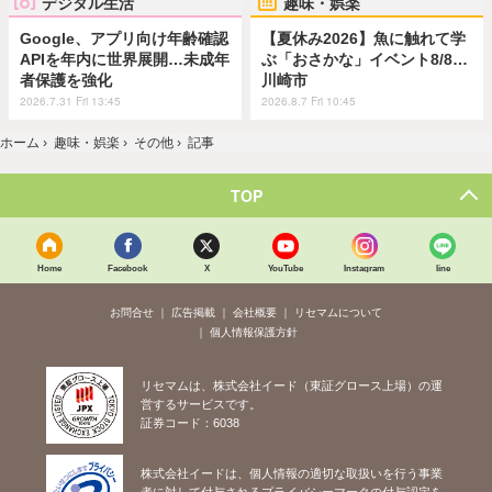
デジタル生活
趣味・娯楽
Google、アプリ向け年齢確認
【夏休み2026】魚に触れて学
APIを年内に世界展開…未成年
ぶ「おさかな」イベント8/8…
者保護を強化
川崎市
2026.7.31 Fri 13:45
2026.8.7 Fri 10:45
ホーム
›
趣味・娯楽
›
その他
›
記事
TOP
Home
Facebook
X
YouTube
Instagram
line
お問合せ
広告掲載
会社概要
リセマムについて
個人情報保護方針
リセマムは、株式会社イード（東証グロース上場）の運
営するサービスです。
証券コード：6038
株式会社イードは、個人情報の適切な取扱いを行う事業