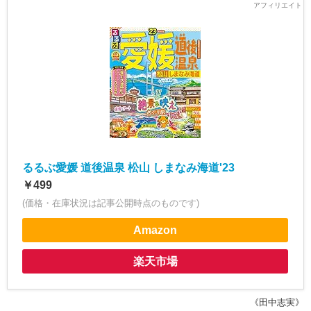
るるぶ愛媛 道後温泉 松山 しまなみ海道'23
￥499
(価格・在庫状況は記事公開時点のものです)
Amazon
楽天市場
《田中志実》