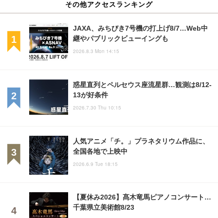
その他アクセスランキング
JAXA、みちびき7号機の打上げ8/7…Web中
継やパブリックビューイングも
2026.8.3 Mon 14:15
惑星直列とペルセウス座流星群…観測は8/12-
13が好条件
2026.7.30 Thu 10:15
人気アニメ「チ。」プラネタリウム作品に、
全国各地で上映中
2026.6.9 Tue 18:15
【夏休み2026】髙木竜馬ピアノコンサート…
千葉県立美術館8/23