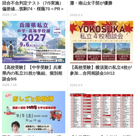
回合不合判定テスト（7/5実施）
灘・南山女子部が優勝
偏差値…筑駒74・桜蔭70＜PR＞
2026.7.10
2026.8.5
【高校受験】【中学受験】兵庫
【高校受験】横須賀の私立4校が
県内の私立31校が集結、個別相
参加…合同相談会10/12
談会9/6
2026.7.28
2026.8.5