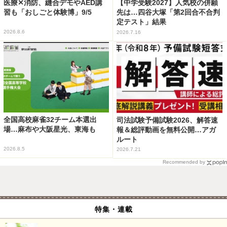
医療✕消防、縫合デモやAED講
【中学受験2027】人気校の併願
習も「おしごと体験博」9/5
先は…四谷大塚「第2回合不合判
定テスト」結果
2026.8.6
2026.7.16
全国高校麻雀32チーム本選出
司法試験予備試験2026、解答速
場…麻布や大阪星光、東海も
報＆総評動画を無料公開…アガ
ルート
2026.8.5
2026.7.21
Recommended by
特集・連載