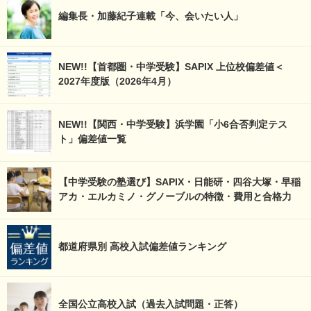
編集長・加藤紀子連載「今、会いたい人」
NEW!!【首都圏・中学受験】SAPIX 上位校偏差値＜
2027年度版（2026年4月）
NEW!!【関西・中学受験】浜学園「小6合否判定テス
ト」偏差値一覧
【中学受験の塾選び】SAPIX・日能研・四谷大塚・早稲
アカ・エルカミノ・グノーブルの特徴・費用と合格力
都道府県別 高校入試偏差値ランキング
全国公立高校入試（過去入試問題・正答）