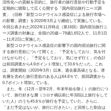
活性化への貢献を目的に、旅行者の旅行意欲や行動予定を
定期的に聴取して広く公開する「国内宿泊旅行ニーズ調
査」（旧称「新型コロナウイルス感染症による旅行市場へ
の影響」調査）を2020年3月より継続して実施している。
今回公表された2022年11月時点（第16回）国内宿泊旅行ニ
ーズ調査の対象は、全国の20歳～79歳1,652人で、11月1日
～11月2日に実施した。
新型コロナウイルス感染症の影響下の国内宿泊旅行に関
する旅行意欲について聞くと、「予定をしており、気を付
けながら行く」「予定をしており、気にせず行く」の合計
は前回調査から4.9ポイント増加して33.6％だった。これ
は、調査開始（2020年3月）以来、過去最高値となる。潜
在層を含めた旅行意欲のある人は64.8％で、前回調査から
0.7ポイント増加している。
また、冬（12月～翌年2月、年末年始を除く）の旅行につ
いて、旅行好きな層（コロナ禍以前に年3回以上旅行をして
いた人）のうち45.6％が旅行を予定していた。さらに、
「まだ予定はないが、旅行に行きたい」と回答した割合は