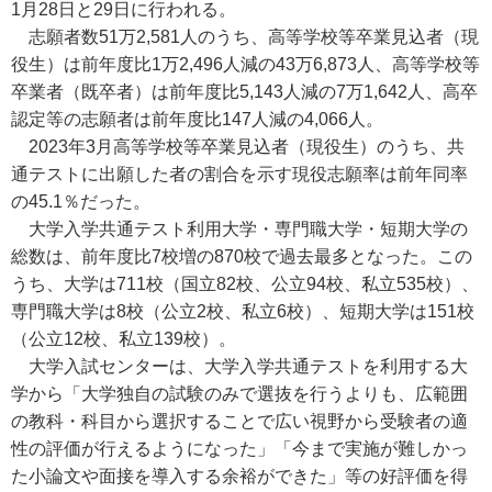
1月28日と29日に行われる。
志願者数51万2,581人のうち、高等学校等卒業見込者（現
役生）は前年度比1万2,496人減の43万6,873人、高等学校等
卒業者（既卒者）は前年度比5,143人減の7万1,642人、高卒
認定等の志願者は前年度比147人減の4,066人。
2023年3月高等学校等卒業見込者（現役生）のうち、共
通テストに出願した者の割合を示す現役志願率は前年同率
の45.1％だった。
大学入学共通テスト利用大学・専門職大学・短期大学の
総数は、前年度比7校増の870校で過去最多となった。この
うち、大学は711校（国立82校、公立94校、私立535校）、
専門職大学は8校（公立2校、私立6校）、短期大学は151校
（公立12校、私立139校）。
大学入試センターは、大学入学共通テストを利用する大
学から「大学独自の試験のみで選抜を行うよりも、広範囲
の教科・科目から選択することで広い視野から受験者の適
性の評価が行えるようになった」「今まで実施が難しかっ
た小論文や面接を導入する余裕ができた」等の好評価を得