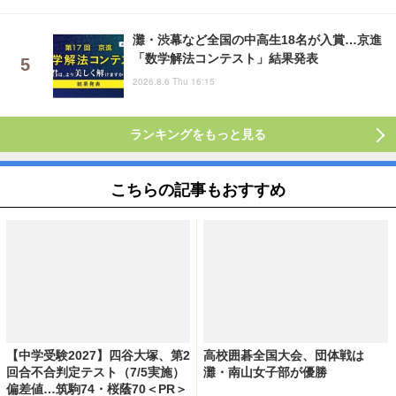
灘・渋幕など全国の中高生18名が入賞…京進
「数学解法コンテスト」結果発表
2026.8.6 Thu 16:15
ランキングをもっと見る
こちらの記事もおすすめ
【中学受験2027】四谷大塚、第2
高校囲碁全国大会、団体戦は
回合不合判定テスト（7/5実施）
灘・南山女子部が優勝
偏差値…筑駒74・桜蔭70＜PR＞