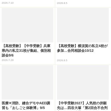
2026.7.10
2026.8.5
【高校受験】【中学受験】兵庫
【高校受験】横須賀の私立4校が
県内の私立31校が集結、個別相
参加…合同相談会10/12
談会9/6
2026.7.28
2026.8.5
医療✕消防、縫合デモやAED講
【中学受験2027】人気校の併願
習も「おしごと体験博」9/5
先は…四谷大塚「第2回合不合判