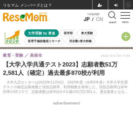
リセマム メンバーズ
Language
JP
/
CN
menu
search
大学受験 by 東進
医学部
東大受験
医専予備校徹底リサーチ
河合塾×東大特集
親子で考える大学選び
高校受験
中学受験
小学校受験
教育・受験
高校生
2022.12.6 Tue 17:45
共通テスト
夏休み
8月開催学校説明会・相談会
【大学入学共通テスト2023】志願者数51万
8月開催イベント・WS
全国公立高校 過去問
人気記事
2,581人（確定）過去最多870校が利用
自由研究教材（小学生向け）
自由研究教材（中学生向け）
ランキング
大学入試センターは2022年12月6日、2023年度（令和5年度）大学入学共通
テストの確定志願者数と現役志願率、利用校数を発表した。現役志願率は前年
同率の45.1％で、志願者数は前年比3.4％減の51万2,581人。過去最多となる
870大学が利用する。
advertisement