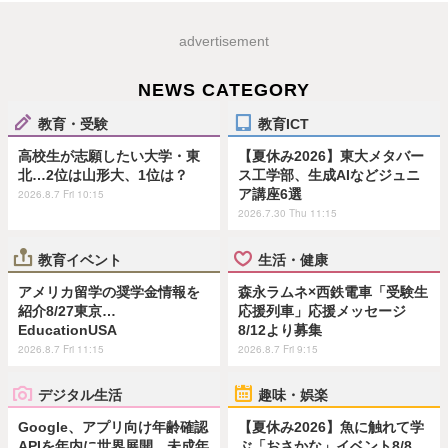
advertisement
NEWS CATEGORY
教育・受験
教育ICT
高校生が志願したい大学・東
【夏休み2026】東大メタバー
北…2位は山形大、1位は？
ス工学部、生成AIなどジュニ
ア講座6選
2026.8.7 Fri 10:15
2026.7.30 Thu 11:15
教育イベント
生活・健康
アメリカ留学の奨学金情報を
森永ラムネ×西鉄電車「受験生
紹介8/27東京…
応援列車」応援メッセージ
EducationUSA
8/12より募集
2026.8.7 Fri 11:15
2026.8.7 Fri 9:15
デジタル生活
趣味・娯楽
Google、アプリ向け年齢確認
【夏休み2026】魚に触れて学
APIを年内に世界展開…未成年
ぶ「おさかな」イベント8/8…