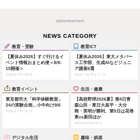
advertisement
NEWS CATEGORY
教育・受験
教育ICT
【夏休み2026】すぐ行けるイ
【夏休み2026】東大メタバー
ベント情報おまとめ便＜8/9-
ス工学部、生成AIなどジュニ
15開催＞
ア講座6選
2026.8.7 Fri 19:45
2026.7.30 Thu 11:15
教育イベント
生活・健康
東京都市大「科学体験教室」
【高校野球2026夏】第4日青
24の実験企画…小中向け9/6
森山田・東日大昌平・大分
商・英明が勝利、第5日は花巻
2026.8.7 Fri 18:15
東vs新田ほか
2026.8.9 Sun 9:15
デジタル生活
趣味・娯楽