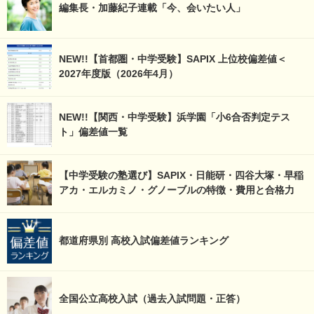
編集長・加藤紀子連載「今、会いたい人」
NEW!!【首都圏・中学受験】SAPIX 上位校偏差値＜
2027年度版（2026年4月）
NEW!!【関西・中学受験】浜学園「小6合否判定テス
ト」偏差値一覧
【中学受験の塾選び】SAPIX・日能研・四谷大塚・早稲
アカ・エルカミノ・グノーブルの特徴・費用と合格力
都道府県別 高校入試偏差値ランキング
全国公立高校入試（過去入試問題・正答）