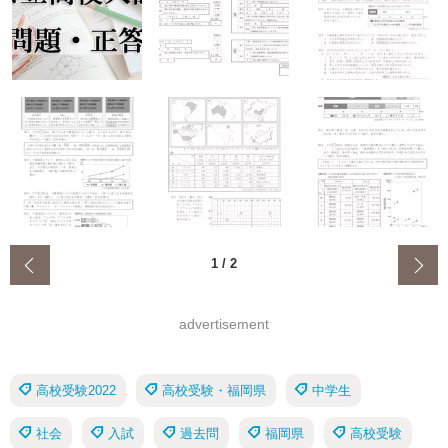
‹
1
/
2
advertisement
高校受験2022
高校受験・福岡県
中学生
社会
入試
過去問
福岡県
高校受験