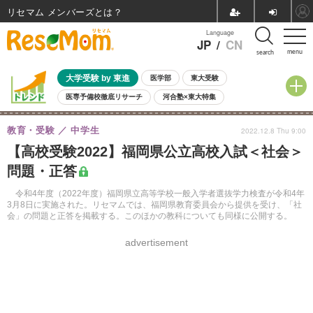
リセマム メンバーズ
Language
JP
/
CN
menu
search
大学受験 by 東進
医学部
東大受験
医専予備校徹底リサーチ
河合塾×東大特集
親子で考える大学選び
高校受験
中学受験
小学校受験
教育・受験
中学生
2022.12.8 Thu 9:00
共通テスト
夏休み
8月開催学校説明会・相談会
【高校受験2022】福岡県公立高校入試＜社会＞
8月開催イベント・WS
全国公立高校 過去問
人気記事
問題・正答
自由研究教材（小学生向け）
自由研究教材（中学生向け）
ランキング
令和4年度（2022年度）福岡県立高等学校一般入学者選抜学力検査が令和4年
3月8日に実施された。リセマムでは、福岡県教育委員会から提供を受け、「社
会」の問題と正答を掲載する。このほかの教科についても同様に公開する。
advertisement