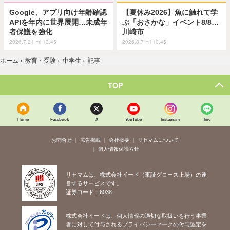
Google、アプリ向け年齢確認
【夏休み2026】魚に触れて学
APIを年内に世界展開…未成年
ぶ「おさかな」イベント8/8…
者保護を強化
川崎市
2026.7.31 Fri 13:45
2026.8.7 Fri 10:45
ホーム
›
教育・受験
›
中学生
›
記事
TOP
Home
Facebook
X
YouTube
Instagram
line
お問合せ
広告掲載
会社概要
リセマムについて
個人情報保護方針
リセマムは、株式会社イード（東証グロース上場）の運
営するサービスです。
証券コード：6038
株式会社イードは、個人情報の適切な取扱いを行う事業
者に対して付与されるプライバシーマークの付与認定を