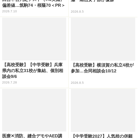
偏差値…筑駒74・桜蔭70＜PR＞
2026.7.10
2026.8.5
【高校受験】【中学受験】兵庫
【高校受験】横須賀の私立4校が
県内の私立31校が集結、個別相
参加…合同相談会10/12
談会9/6
2026.7.28
2026.8.5
医療✕消防、縫合デモやAED講
【中学受験2027】人気校の併願