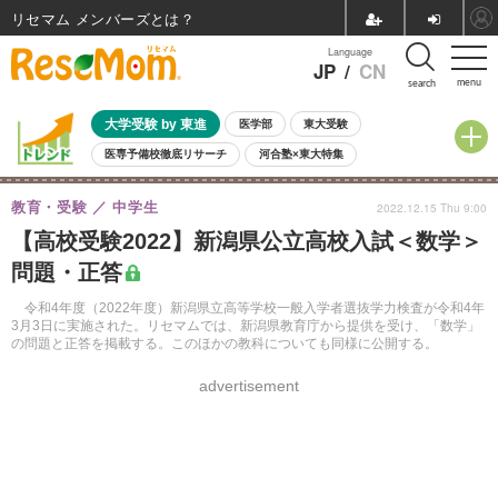
リセマム メンバーズ
Language
JP
/
CN
menu
search
大学受験 by 東進
医学部
東大受験
医専予備校徹底リサーチ
河合塾×東大特集
親子で考える大学選び
高校受験
中学受験
小学校受験
教育・受験
中学生
2022.12.15 Thu 9:00
共通テスト
夏休み
8月開催学校説明会・相談会
【高校受験2022】新潟県公立高校入試＜数学＞
8月開催イベント・WS
全国公立高校 過去問
人気記事
問題・正答
自由研究教材（小学生向け）
自由研究教材（中学生向け）
ランキング
令和4年度（2022年度）新潟県立高等学校一般入学者選抜学力検査が令和4年
3月3日に実施された。リセマムでは、新潟県教育庁から提供を受け、「数学」
の問題と正答を掲載する。このほかの教科についても同様に公開する。
advertisement