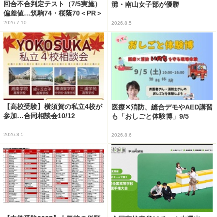
回合不合判定テスト（7/5実施）
灘・南山女子部が優勝
偏差値…筑駒74・桜蔭70＜PR＞
2026.7.10
2026.8.5
【高校受験】横須賀の私立4校が
医療✕消防、縫合デモやAED講習
参加…合同相談会10/12
も「おしごと体験博」9/5
2026.8.5
2026.8.6