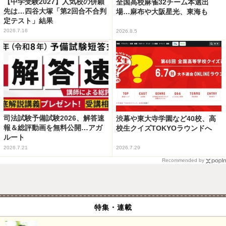
【中学受験2027】人気校の併願
全国高校麻雀32チーム本選出
先は…四谷大塚「第2回合不合判
場…麻布や大阪星光、東海も
定テスト」結果
2026.7.16
2026.8.5
司法試験予備試験2026、解答速
渋幕や東大寺学園など40校、高
報＆総評動画を無料公開…アガ
校生クイズTOKYOラウンドへ
ルート
2026.7.21
2026.7.29
Recommended by
特集・連載