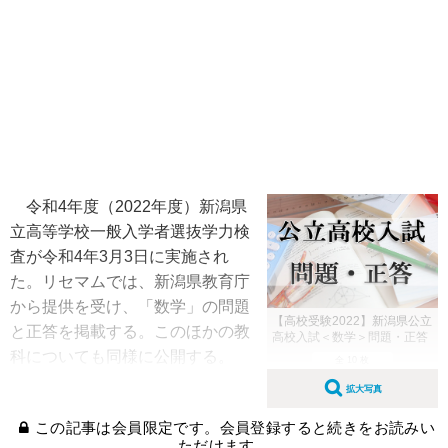
令和4年度（2022年度）新潟県
立高等学校一般入学者選抜学力検
査が令和4年3月3日に実施され
た。リセマムでは、新潟県教育庁
から提供を受け、「数学」の問題
【高校受験2022】新潟県公立
と正答を掲載する。このほかの教
高校入試＜数学＞問題・正答
科についても同様に公開する。
全 10 枚
拡大写真
この記事は会員限定です。会員登録すると続きをお読みい
ただけます。