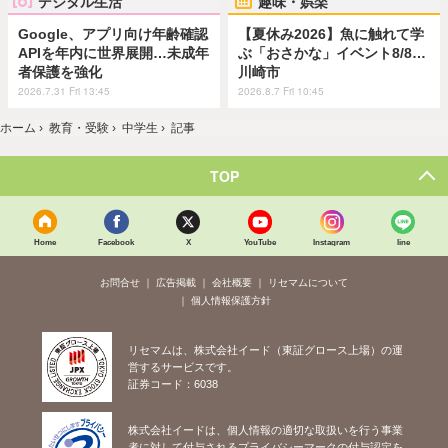
デジタル生活
趣味・娯楽
Google、アプリ向け年齢確認
【夏休み2026】魚に触れて学
APIを年内に世界展開…未成年
ぶ「おさかな」イベント8/8…
者保護を強化
川崎市
2026.7.31 Fri 13:45
2026.8.7 Fri 10:45
ホーム
›
教育・受験
›
中学生
›
記事
TOP
Home
Facebook
X
YouTube
Instagram
line
お問合せ
広告掲載
会社概要
リセマムについて
個人情報保護方針
リセマムは、株式会社イード（東証グロース上場）の運
営するサービスです。
証券コード：6038
株式会社イードは、個人情報の適切な取扱いを行う事業
者に対して付与されるプライバシーマークの付与認定を