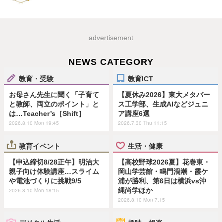
advertisement
NEWS CATEGORY
教育・受験
教育ICT
お母さん先生に聞く「子育て
【夏休み2026】東大メタバー
と教師、両立のポイント」と
ス工学部、生成AIなどジュニ
は…Teacher’s［Shift］
ア講座6選
2026.8.10 Mon 19:45
2026.7.30 Thu 11:15
教育イベント
生活・健康
【申込締切8/28正午】明治大
【高校野球2026夏】花巻東・
親子向け体験講座…スライム
岡山学芸館・鳴門渦潮・霞ケ
や電池づくりに挑戦9/5
浦が勝利、第6日は横浜vs沖
縄尚学ほか
2026.8.10 Mon 18:15
2026.8.10 Mon 7:15