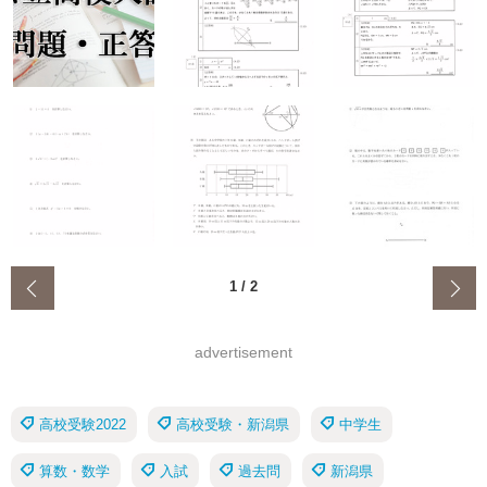
‹
1
/
2
advertisement
高校受験2022
高校受験・新潟県
中学生
算数・数学
入試
過去問
新潟県