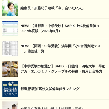
編集長・加藤紀子連載「今、会いたい人」
NEW!!【首都圏・中学受験】SAPIX 上位校偏差値＜
2027年度版（2026年4月）
NEW!!【関西・中学受験】浜学園「小6合否判定テス
ト」偏差値一覧
【中学受験の塾選び】SAPIX・日能研・四谷大塚・早稲
アカ・エルカミノ・グノーブルの特徴・費用と合格力
都道府県別 高校入試偏差値ランキング
全国公立高校入試（過去入試問題・正答）