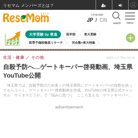
リセマム メンバーズ
Language
JP
/
CN
menu
search
大学受験 by 東進
医学部
東大受験
医専予備校徹底リサーチ
河合塾×東大特集
親子で考える大学選び
高校受験
中学受験
小学校受験
生活・健康
その他
2023.1.5 Thu 16:15
共通テスト
夏休み
8月開催学校説明会・相談会
自殺予防へ…ゲートキーパー啓発動画、埼玉県
8月開催イベント・WS
全国公立高校 過去問
人気記事
YouTube公開
自由研究教材（小学生向け）
自由研究教材（中学生向け）
ランキング
埼玉県では、自殺予防のため多くの埼玉県民にゲートキーパーの役割を担っ
てもらうべく、ゲートキーパー啓発動画を作成。YouTubeの埼玉県公式チャン
ネル「サイタマどうが」で「悩みに気づく こころ支える ゲートキーパー」
を配信している。
advertisement