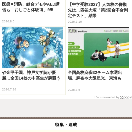
医療✕消防、縫合デモやAED講
【中学受験2027】人気校の併願
習も「おしごと体験博」9/5
先は…四谷大塚「第2回合不合判
定テスト」結果
2026.8.6
2026.7.16
砂金甲子園、神戸女学院が優
全国高校麻雀32チーム本選出
勝…全国14校の中高生が腕競う
場…麻布や大阪星光、東海も
2026.7.29
2026.8.5
Recommended by
特集・連載