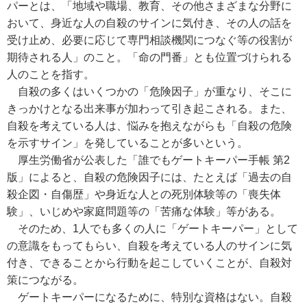
パーとは、「地域や職場、教育、その他さまざまな分野に
おいて、身近な人の自殺のサインに気付き、その人の話を
受け止め、必要に応じて専門相談機関につなぐ等の役割が
期待される人」のこと。「命の門番」とも位置づけられる
人のことを指す。
自殺の多くはいくつかの「危険因子」が重なり、そこに
きっかけとなる出来事が加わって引き起こされる。また、
自殺を考えている人は、悩みを抱えながらも「自殺の危険
を示すサイン」を発していることが多いという。
厚生労働省が公表した「誰でもゲートキーパー手帳 第2
版」によると、自殺の危険因子には、たとえば「過去の自
殺企図・自傷歴」や身近な人との死別体験等の「喪失体
験」、いじめや家庭問題等の「苦痛な体験」等がある。
そのため、1人でも多くの人に「ゲートキーパー」として
の意識をもってもらい、自殺を考えている人のサインに気
付き、できることから行動を起こしていくことが、自殺対
策につながる。
ゲートキーパーになるために、特別な資格はない。自殺