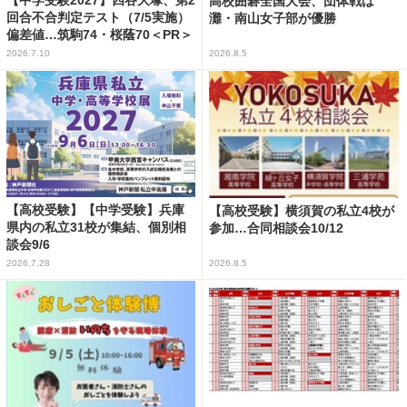
【中学受験2027】四谷大塚、第2
高校囲碁全国大会、団体戦は
回合不合判定テスト（7/5実施）
灘・南山女子部が優勝
偏差値…筑駒74・桜蔭70＜PR＞
2026.7.10
2026.8.5
【高校受験】【中学受験】兵庫
【高校受験】横須賀の私立4校が
県内の私立31校が集結、個別相
参加…合同相談会10/12
談会9/6
2026.7.28
2026.8.5