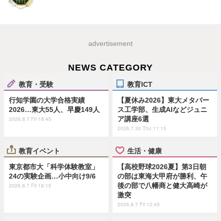
advertisement
NEWS CATEGORY
教育・受験
教育ICT
行知学園の大学合格実績
【夏休み2026】東大メタバー
2026…東大55人、早慶149人
ス工学部、生成AIなどジュニ
ア講座6選
2026.8.7 Fri 18:45
2026.7.30 Thu 11:15
教育イベント
生活・健康
東京都市大「科学体験教室」
【高校野球2026夏】第3日朝
24の実験企画…小中向け9/6
の部は東海大甲府が勝利、午
後の部で八幡商と健大高崎が
2026.8.7 Fri 18:15
激突
2026.8.7 Fri 12:45