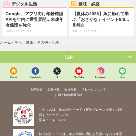
デジタル生活
趣味・娯楽
Google、アプリ向け年齢確認
【夏休み2026】魚に触れて学
APIを年内に世界展開…未成年
ぶ「おさかな」イベント8/8…
者保護を強化
川崎市
2026.7.31 Fri 13:45
2026.8.7 Fri 10:45
ホーム
›
生活・健康
›
その他
›
記事
TOP
Home
Facebook
X
YouTube
Instagram
line
お問合せ
広告掲載
会社概要
リセマムについて
個人情報保護方針
リセマムは、株式会社イード（東証グロース上場）の運
営するサービスです。
証券コード：6038
株式会社イードは、個人情報の適切な取扱いを行う事業