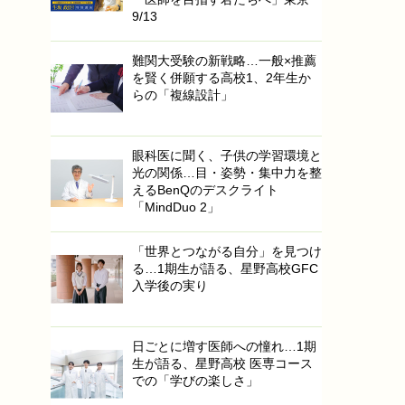
9/13
難関大受験の新戦略…一般×推薦
を賢く併願する高校1、2年生か
らの「複線設計」
眼科医に聞く、子供の学習環境と
光の関係…目・姿勢・集中力を整
えるBenQのデスクライト
「MindDuo 2」
「世界とつながる自分」を見つけ
る…1期生が語る、星野高校GFC
入学後の実り
日ごとに増す医師への憧れ…1期
生が語る、星野高校 医専コース
での「学びの楽しさ」