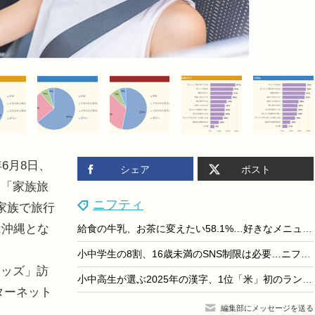
6月8日、
シェア
ポスト
。「家族旅
ニフティ
家族で旅行
は沖縄とな
給食の牛乳、お茶に変えたい58.1%…好きなメニュー1位は
小中学生の8割、16歳未満のSNS制限は必要…ニフティキッズ調査
ッズ」訪
小中高生が選ぶ2025年の漢字、1位「米」初のランクイン
ンターネット
編集部にメッセージを送る