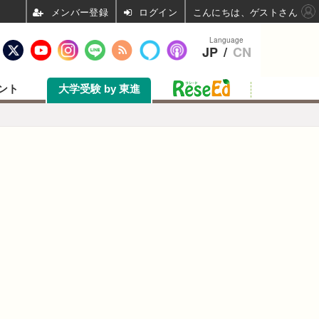
ログイン
こんにちは、ゲストさん
Language
JP
/
CN
ント
大学受験 by 東進