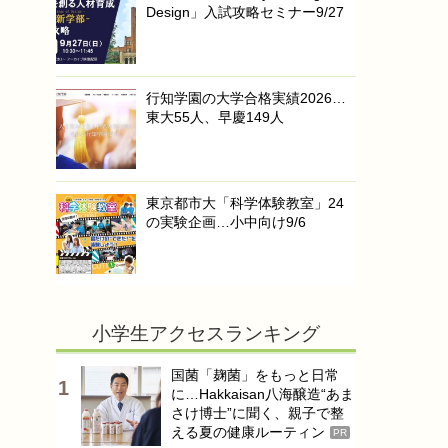
Design」入試攻略セミナー9/27
行知学園の大学合格実績2026…
東大55人、早慶149人
東京都市大「科学体験教室」24
の実験企画…小中向け9/6
小学生アクセスランキング
国菌「麹菌」をもっと日常
に…Hakkaisan八海醸造“あま
さけ博士”に聞く、親子で整
える夏の健康ルーティン
PR