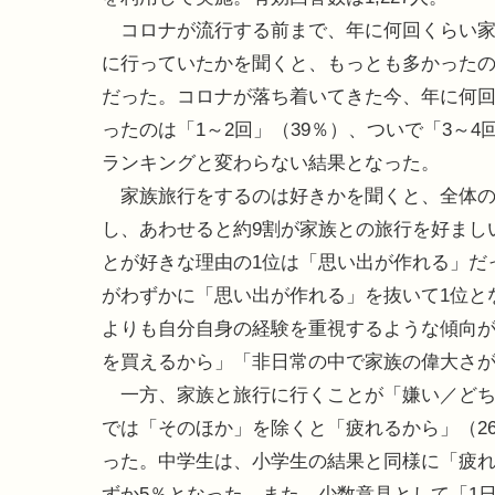
コロナが流行する前まで、年に何回くらい家
に行っていたかを聞くと、もっとも多かったのは
だった。コロナが落ち着いてきた今、年に何
ったのは「1～2回」（39％）、ついで「3～
ランキングと変わらない結果となった。
家族旅行をするのは好きかを聞くと、全体の5
し、あわせると約9割が家族との旅行を好まし
とが好きな理由の1位は「思い出が作れる」だ
がわずかに「思い出が作れる」を抜いて1位と
よりも自分自身の経験を重視するような傾向
を買えるから」「非日常の中で家族の偉大さ
一方、家族と旅行に行くことが「嫌い／どち
では「そのほか」を除くと「疲れるから」（2
った。中学生は、小学生の結果と同様に「疲れ
ずか5％となった。また、少数意見として「1