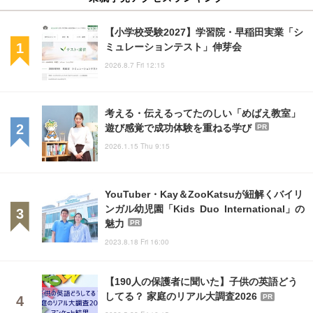
【小学校受験2027】学習院・早稲田実業「シ
ミュレーションテスト」伸芽会
2026.8.7 Fri 12:15
考える・伝えるってたのしい「めばえ教室」
遊び感覚で成功体験を重ねる学び
PR
2026.1.15 Thu 9:15
YouTuber・Kay＆ZooKatsuが紐解くバイリ
ンガル幼児園「Kids Duo International」の
魅力
PR
2023.8.18 Fri 16:00
【190人の保護者に聞いた】子供の英語どう
してる？ 家庭のリアル大調査2026
PR