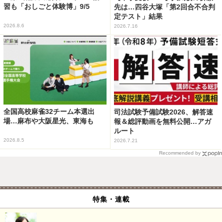
習も「おしごと体験博」9/5
先は…四谷大塚「第2回合不合判
定テスト」結果
2026.8.6
2026.7.16
全国高校麻雀32チーム本選出
司法試験予備試験2026、解答速
場…麻布や大阪星光、東海も
報＆総評動画を無料公開…アガ
ルート
2026.8.5
2026.7.21
Recommended by
特集・連載