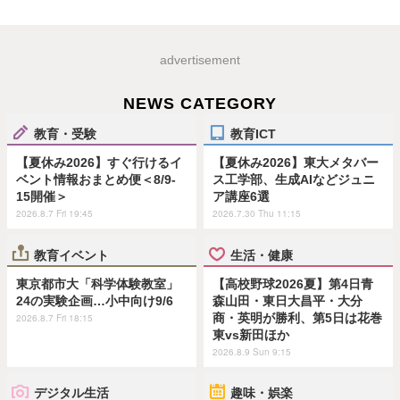
advertisement
NEWS CATEGORY
教育・受験
教育ICT
【夏休み2026】すぐ行けるイ
【夏休み2026】東大メタバー
ベント情報おまとめ便＜8/9-
ス工学部、生成AIなどジュニ
15開催＞
ア講座6選
2026.8.7 Fri 19:45
2026.7.30 Thu 11:15
教育イベント
生活・健康
東京都市大「科学体験教室」
【高校野球2026夏】第4日青
24の実験企画…小中向け9/6
森山田・東日大昌平・大分
商・英明が勝利、第5日は花巻
2026.8.7 Fri 18:15
東vs新田ほか
2026.8.9 Sun 9:15
デジタル生活
趣味・娯楽