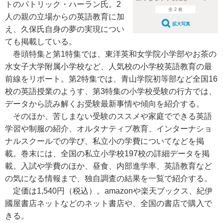
トのパトリック・ハーラン氏。2
全 2 枚
人の親の立場からの英語教育に加
拡大写真
え、久保氏自身の夢の実現につい
ても掲載している。
巻頭特集と第1特集では、東洋英和女学院小学部やお茶の
水女子大学附属小学校など、人気校の小学校英語教育の最
前線をリポート。第2特集では、青山学院初等部など全国16
校の英語授業のようす、第3特集の小学校受験の行方では、
データから読み解くお受験最新事情や傾向を紹介する。
そのほか、苦しまない受験のススメや家庭でできる英語
学習や制服の紹介、オルタナティブ教育、インターナショ
ナルスクールでの学び、私立小の学費についてなどを掲
載。巻末には、全国の私立小学校197校の詳細データを掲
載。入試や学費のほか、昼食、内部進学率、英語教育など
の気になる情報まで、独自調査の結果を一覧で紹介する。
定価は1,540円（税込）。amazonや楽天ブックス、紀伊
國屋書店ネットなどのネット書店や、全国の書店で購入で
きる。