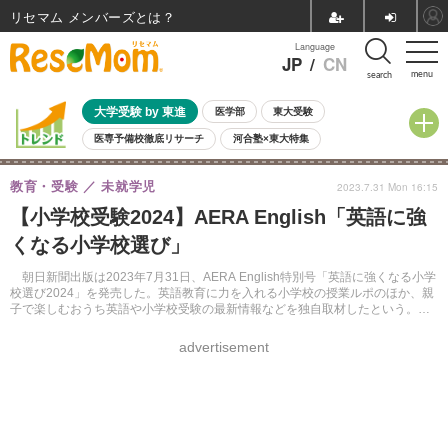
リセマム メンバーズ
Language
JP
/
CN
menu
search
大学受験 by 東進
医学部
東大受験
医専予備校徹底リサーチ
河合塾×東大特集
親子で考える大学選び
高校受験
中学受験
小学校受験
教育・受験
未就学児
2023.7.31 Mon 16:15
共通テスト
夏休み
8月開催学校説明会・相談会
【小学校受験2024】AERA English「英語に強
8月開催イベント・WS
全国公立高校 過去問
人気記事
くなる小学校選び」
自由研究教材（小学生向け）
自由研究教材（中学生向け）
ランキング
朝日新聞出版は2023年7月31日、AERA English特別号「英語に強くなる小学
校選び2024」を発売した。英語教育に力を入れる小学校の授業ルポのほか、親
子で楽しむおうち英語や小学校受験の最新情報などを独自取材したという。サ
イズはA4変判、156ページ。定価1,540円（税込）。
advertisement