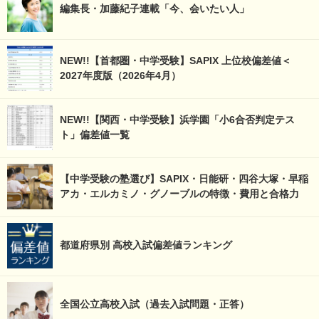
編集長・加藤紀子連載「今、会いたい人」
NEW!!【首都圏・中学受験】SAPIX 上位校偏差値＜
2027年度版（2026年4月）
NEW!!【関西・中学受験】浜学園「小6合否判定テス
ト」偏差値一覧
【中学受験の塾選び】SAPIX・日能研・四谷大塚・早稲
アカ・エルカミノ・グノーブルの特徴・費用と合格力
都道府県別 高校入試偏差値ランキング
全国公立高校入試（過去入試問題・正答）