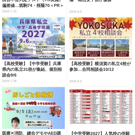
偏差値…筑駒74・桜蔭70＜PR＞
2026.7.10
2026.8.5
【高校受験】【中学受験】兵庫
【高校受験】横須賀の私立4校が
県内の私立31校が集結、個別相
参加…合同相談会10/12
談会9/6
2026.7.28
2026.8.5
医療✕消防、縫合デモやAED講
【中学受験2027】人気校の併願