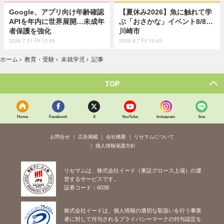
Google、アプリ向け年齢確認
【夏休み2026】魚に触れて学
APIを年内に世界展開…未成年
ぶ「おさかな」イベント8/8…
者保護を強化
川崎市
2026.7.31 Fri 13:45
2026.8.7 Fri 10:45
ホーム
›
教育・受験
›
未就学児
›
記事
TOP
Home
Facebook
X
YouTube
Instagram
line
お問合せ
広告掲載
会社概要
リセマムについて
個人情報保護方針
リセマムは、株式会社イード（東証グロース上場）の運
営するサービスです。
証券コード：6038
株式会社イードは、個人情報の適切な取扱いを行う事業
者に対して付与されるプライバシーマークの付与認定を