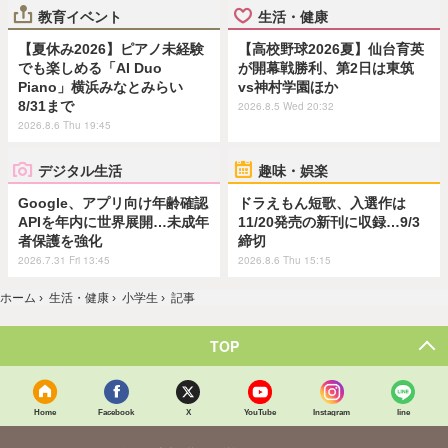
教育イベント
生活・健康
【夏休み2026】ピアノ未経験
【高校野球2026夏】仙台育英
でも楽しめる「AI Duo
が開幕戦勝利、第2日は東筑
Piano」横浜みなとみらい
vs神村学園ほか
8/31まで
2026.8.5 Wed 20:32
2026.8.6 Thu 19:45
デジタル生活
趣味・娯楽
Google、アプリ向け年齢確認
ドラえもん短歌、入選作は
APIを年内に世界展開…未成年
11/20発売の新刊に収録…9/3
者保護を強化
締切
2026.7.31 Fri 13:45
2026.8.6 Thu 15:15
ホーム
›
生活・健康
›
小学生
›
記事
TOP
Home
Facebook
X
YouTube
Instagram
line