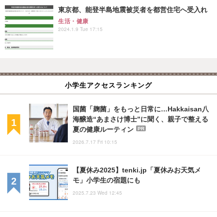
東京都、能登半島地震被災者を都営住宅へ受入れ
生活・健康
2024.1.9 Tue 17:15
小学生アクセスランキング
国菌「麹菌」をもっと日常に…Hakkaisan八
海醸造“あまさけ博士”に聞く、親子で整える
夏の健康ルーティン
PR
2026.7.17 Fri 10:15
【夏休み2025】tenki.jp「夏休みお天気メ
モ」小学生の宿題にも
2025.7.23 Wed 12:45