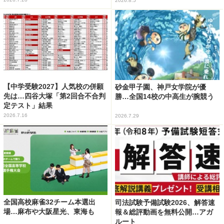
2026.8.5
【中学受験2027】人気校の併願
砂金甲子園、神戸女学院が優
先は…四谷大塚「第2回合不合判
勝…全国14校の中高生が腕競う
定テスト」結果
2026.7.16
2026.7.29
全国高校麻雀32チーム本選出
司法試験予備試験2026、解答速
場…麻布や大阪星光、東海も
報＆総評動画を無料公開…アガ
ルート