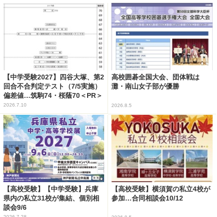
【中学受験2027】四谷大塚、第2
高校囲碁全国大会、団体戦は
回合不合判定テスト（7/5実施）
灘・南山女子部が優勝
偏差値…筑駒74・桜蔭70＜PR＞
2026.7.10
2026.8.5
【高校受験】【中学受験】兵庫
【高校受験】横須賀の私立4校が
県内の私立31校が集結、個別相
参加…合同相談会10/12
談会9/6
2026.7.28