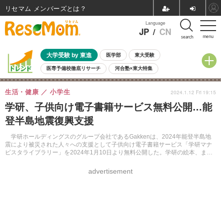
リセマム メンバーズ
Language
JP
/
CN
menu
search
大学受験 by 東進
医学部
東大受験
医専予備校徹底リサーチ
河合塾×東大特集
親子で考える大学選び
高校受験
中学受験
小学校受験
生活・健康
小学生
2024.1.12 Fri 19:15
共通テスト
夏休み
8月開催学校説明会・相談会
学研、子供向け電子書籍サービス無料公開…能
8月開催イベント・WS
全国公立高校 過去問
人気記事
登半島地震復興支援
自由研究教材（小学生向け）
自由研究教材（中学生向け）
ランキング
学研ホールディングスのグループ会社であるGakkenは、2024年能登半島地
震により被災された人々への支援として子供向け電子書籍サービス「学研マナ
ビスタライブラリー」を2024年1月10日より無料公開した。学研の絵本、まん
がでよくわかるシリーズなどをWebサイトで読むことができる。
advertisement