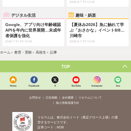
2026.8.7 Fri 12:45
デジタル生活
趣味・娯楽
Google、アプリ向け年齢確認
【夏休み2026】魚に触れて学
APIを年内に世界展開…未成年
ぶ「おさかな」イベント8/8…
者保護を強化
川崎市
2026.7.31 Fri 13:45
2026.8.7 Fri 10:45
ホーム
›
教育・受験
›
高校生
›
記事
TOP
Home
Facebook
X
YouTube
Instagram
line
お問合せ
広告掲載
会社概要
リセマムについて
個人情報保護方針
リセマムは、株式会社イード（東証グロース上場）の運
営するサービスです。
証券コード：6038