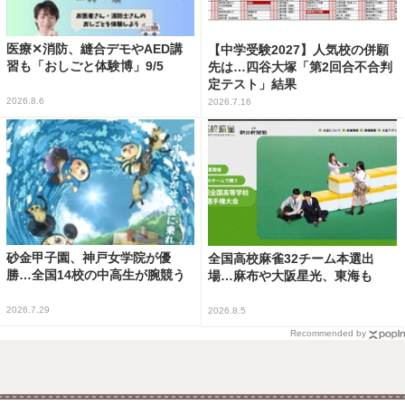
医療✕消防、縫合デモやAED講
【中学受験2027】人気校の併願
習も「おしごと体験博」9/5
先は…四谷大塚「第2回合不合判
定テスト」結果
2026.8.6
2026.7.16
砂金甲子園、神戸女学院が優
全国高校麻雀32チーム本選出
勝…全国14校の中高生が腕競う
場…麻布や大阪星光、東海も
2026.7.29
2026.8.5
Recommended by