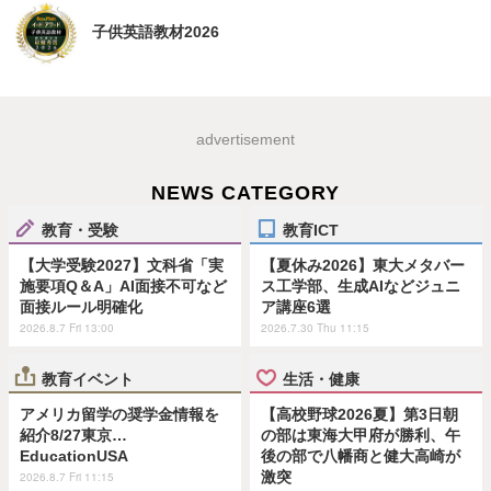
子供英語教材2026
advertisement
NEWS CATEGORY
教育・受験
教育ICT
【大学受験2027】文科省「実
【夏休み2026】東大メタバー
施要項Q＆A」AI面接不可など
ス工学部、生成AIなどジュニ
面接ルール明確化
ア講座6選
2026.8.7 Fri 13:00
2026.7.30 Thu 11:15
教育イベント
生活・健康
アメリカ留学の奨学金情報を
【高校野球2026夏】第3日朝
紹介8/27東京…
の部は東海大甲府が勝利、午
EducationUSA
後の部で八幡商と健大高崎が
激突
2026.8.7 Fri 11:15