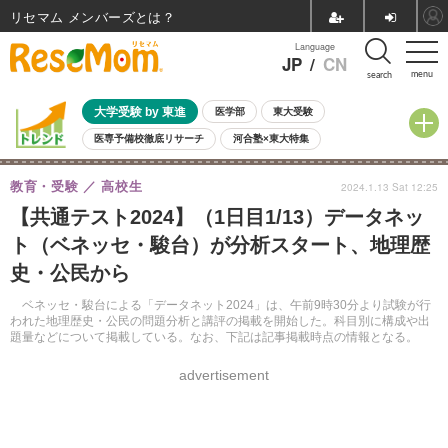
リセマム メンバーズ
Language
JP
/
CN
menu
search
大学受験 by 東進
医学部
東大受験
医専予備校徹底リサーチ
河合塾×東大特集
親子で考える大学選び
高校受験
中学受験
小学校受験
教育・受験
高校生
2024.1.13 Sat 12:25
共通テスト
夏休み
8月開催学校説明会・相談会
【共通テスト2024】（1日目1/13）データネッ
8月開催イベント・WS
全国公立高校 過去問
人気記事
ト（ベネッセ・駿台）が分析スタート、地理歴
自由研究教材（小学生向け）
自由研究教材（中学生向け）
ランキング
史・公民から
ベネッセ・駿台による「データネット2024」は、午前9時30分より試験が行
われた地理歴史・公民の問題分析と講評の掲載を開始した。科目別に構成や出
題量などについて掲載している。なお、下記は記事掲載時点の情報となる。
advertisement