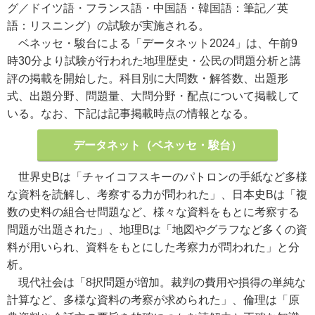
グ／ドイツ語・フランス語・中国語・韓国語：筆記／英
語：リスニング）の試験が実施される。
ベネッセ・駿台による「データネット2024」は、午前9
時30分より試験が行われた地理歴史・公民の問題分析と講
評の掲載を開始した。科目別に大問数・解答数、出題形
式、出題分野、問題量、大問分野・配点について掲載して
いる。なお、下記は記事掲載時点の情報となる。
データネット（ベネッセ・駿台）
世界史Bは「チャイコフスキーのパトロンの手紙など多様
な資料を読解し、考察する力が問われた」、日本史Bは「複
数の史料の組合せ問題など、様々な資料をもとに考察する
問題が出題された」、地理Bは「地図やグラフなど多くの資
料が用いられ、資料をもとにした考察力が問われた」と分
析。
現代社会は「8択問題が増加。裁判の費用や損得の単純な
計算など、多様な資料の考察が求められた」、倫理は「原