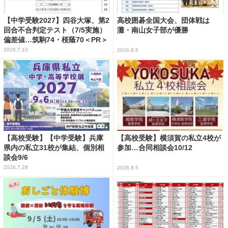
【中学受験2027】四谷大塚、第2
高校囲碁全国大会、団体戦は
回合不合判定テスト（7/5実施）
灘・南山女子部が優勝
偏差値…筑駒74・桜蔭70＜PR＞
2026.7.10
2026.8.5
【高校受験】【中学受験】兵庫
【高校受験】横須賀の私立4校が
県内の私立31校が集結、個別相
参加…合同相談会10/12
談会9/6
2026.7.28
2026.8.5