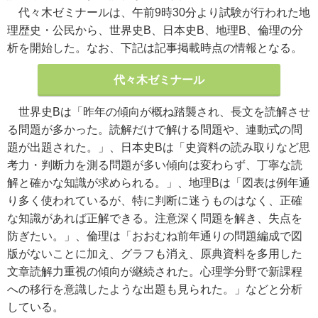
代々木ゼミナールは、午前9時30分より試験が行われた地
理歴史・公民から、世界史B、日本史B、地理B、倫理の分
析を開始した。なお、下記は記事掲載時点の情報となる。
代々木ゼミナール
世界史Bは「昨年の傾向が概ね踏襲され、長文を読解させ
る問題が多かった。読解だけで解ける問題や、連動式の問
題が出題された。」、日本史Bは「史資料の読み取りなど思
考力・判断力を測る問題が多い傾向は変わらず、丁寧な読
解と確かな知識が求められる。」、地理Bは「図表は例年通
り多く使われているが、特に判断に迷うものはなく、正確
な知識があれば正解できる。注意深く問題を解き、失点を
防ぎたい。」、倫理は「おおむね前年通りの問題編成で図
版がないことに加え、グラフも消え、原典資料を多用した
文章読解力重視の傾向が継続された。心理学分野で新課程
への移行を意識したような出題も見られた。」などと分析
している。