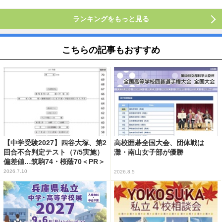
ランキングをもっと見る
こちらの記事もおすすめ
【中学受験2027】四谷大塚、第2
高校囲碁全国大会、団体戦は
回合不合判定テスト（7/5実施）
灘・南山女子部が優勝
偏差値…筑駒74・桜蔭70＜PR＞
2026.7.10
2026.8.5