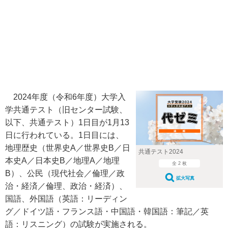
2024年度（令和6年度）大学入
学共通テスト（旧センター試験、
以下、共通テスト）1日目が1月13
日に行われている。1日目には、
地理歴史（世界史A／世界史B／日
共通テスト2024
本史A／日本史B／地理A／地理
全 2 枚
B）、公民（現代社会／倫理／政
拡大写真
治・経済／倫理、政治・経済）、
国語、外国語（英語：リーディン
グ／ドイツ語・フランス語・中国語・韓国語：筆記／英
語：リスニング）の試験が実施される。