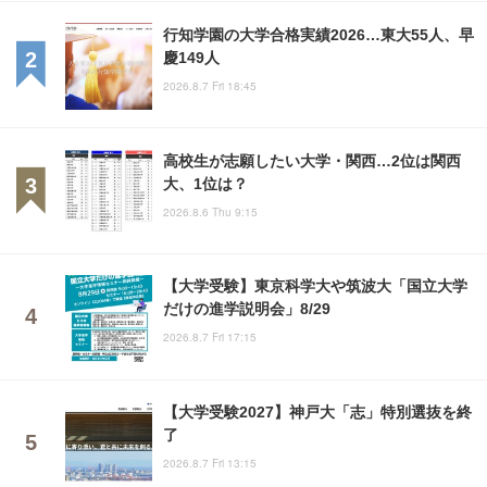
行知学園の大学合格実績2026…東大55人、早
慶149人
2026.8.7 Fri 18:45
高校生が志願したい大学・関西…2位は関西
大、1位は？
2026.8.6 Thu 9:15
【大学受験】東京科学大や筑波大「国立大学
だけの進学説明会」8/29
2026.8.7 Fri 17:15
【大学受験2027】神戸大「志」特別選抜を終
了
2026.8.7 Fri 13:15