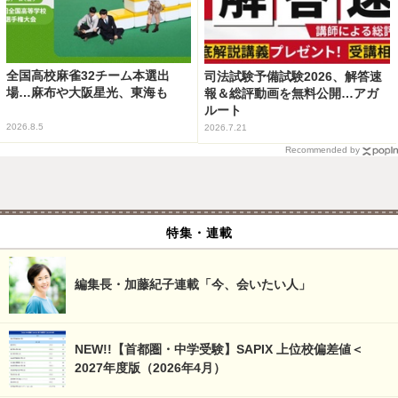
全国高校麻雀32チーム本選出
司法試験予備試験2026、解答速
場…麻布や大阪星光、東海も
報＆総評動画を無料公開…アガ
ルート
2026.8.5
2026.7.21
Recommended by
特集・連載
編集長・加藤紀子連載「今、会いたい人」
NEW!!【首都圏・中学受験】SAPIX 上位校偏差値＜
2027年度版（2026年4月）