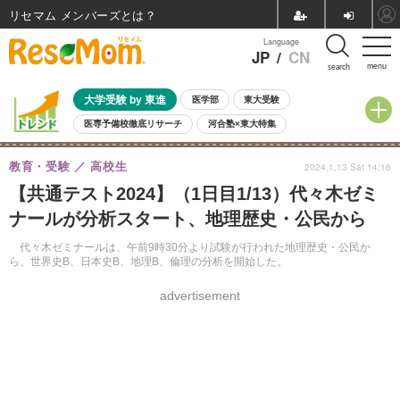
リセマム メンバーズ
Language
JP
/
CN
menu
search
大学受験 by 東進
医学部
東大受験
医専予備校徹底リサーチ
河合塾×東大特集
親子で考える大学選び
高校受験
中学受験
小学校受験
教育・受験
高校生
2024.1.13 Sat 14:16
共通テスト
夏休み
8月開催学校説明会・相談会
【共通テスト2024】（1日目1/13）代々木ゼミ
8月開催イベント・WS
全国公立高校 過去問
人気記事
ナールが分析スタート、地理歴史・公民から
自由研究教材（小学生向け）
自由研究教材（中学生向け）
ランキング
代々木ゼミナールは、午前9時30分より試験が行われた地理歴史・公民か
ら、世界史B、日本史B、地理B、倫理の分析を開始した。
advertisement