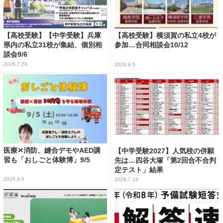
【高校受験】【中学受験】兵庫
【高校受験】横須賀の私立4校が
県内の私立31校が集結、個別相
参加…合同相談会10/12
談会9/6
2026.7.28
2026.8.5
医療✕消防、縫合デモやAED講
【中学受験2027】人気校の併願
習も「おしごと体験博」9/5
先は…四谷大塚「第2回合不合判
定テスト」結果
2026.8.6
2026.7.16