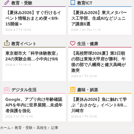
教育・受験
教育ICT
【夏休み2026】すぐ行けるイ
【夏休み2026】東大メタバー
ベント情報おまとめ便＜8/9-
ス工学部、生成AIなどジュニ
15開催＞
ア講座6選
2026.8.7 Fri 19:45
2026.7.30 Thu 11:15
教育イベント
生活・健康
東京都市大「科学体験教室」
【高校野球2026夏】第3日朝
24の実験企画…小中向け9/6
の部は東海大甲府が勝利、午
後の部で八幡商と健大高崎が
2026.8.7 Fri 18:15
激突
2026.8.7 Fri 12:45
デジタル生活
趣味・娯楽
Google、アプリ向け年齢確認
【夏休み2026】魚に触れて学
APIを年内に世界展開…未成年
ぶ「おさかな」イベント8/8…
者保護を強化
川崎市
2026.7.31 Fri 13:45
2026.8.7 Fri 10:45
ホーム
›
教育・受験
›
高校生
›
記事