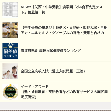
NEW!!【関西・中学受験】浜学園「小6合否判定テス
ト」偏差値一覧
【中学受験の塾選び】SAPIX・日能研・四谷大塚・早稲
アカ・エルカミノ・グノーブルの特徴・費用と合格力
都道府県別 高校入試偏差値ランキング
全国公立高校入試（過去入試問題・正答）
イード・アワード
（塾・通信教育・英語教育などの教育サービスの顧客満
足度調査）