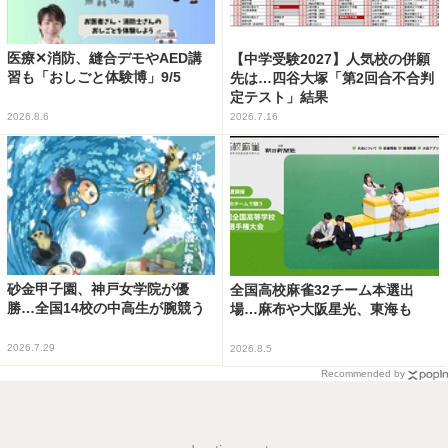
医療✕消防、縫合デモやAED講
【中学受験2027】人気校の併願
習も「おしごと体験博」9/5
先は…四谷大塚「第2回合不合判
定テスト」結果
2026.8.6
2026.7.16
砂金甲子園、神戸女学院が優
全国高校麻雀32チーム本選出
勝…全国14校の中高生が腕競う
場…麻布や大阪星光、東海も
2026.7.29
2026.8.5
Recommended by