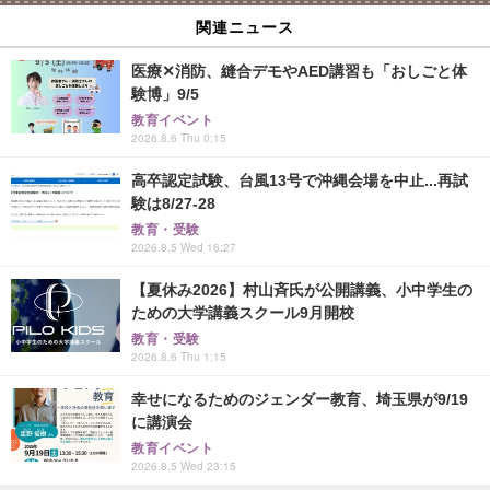
関連ニュース
医療✕消防、縫合デモやAED講習も「おしごと体
験博」9/5
教育イベント
2026.8.6 Thu 0:15
高卒認定試験、台風13号で沖縄会場を中止...再試
験は8/27-28
教育・受験
2026.8.5 Wed 16:27
【夏休み2026】村山斉氏が公開講義、小中学生の
ための大学講義スクール9月開校
教育・受験
2026.8.6 Thu 1:15
幸せになるためのジェンダー教育、埼玉県が9/19
に講演会
教育イベント
2026.8.5 Wed 23:15