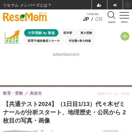
リセマム メンバーズ
Language
JP
/
CN
menu
search
大学受験 by 東進
医学部
東大受験
医専予備校徹底リサーチ
河合塾×東大特集
親子で考える大学選び
高校受験
中学受験
小学校受験
advertisement
共通テスト
夏休み
8月開催学校説明会・相談会
8月開催イベント・WS
全国公立高校 過去問
人気記事
自由研究教材（小学生向け）
自由研究教材（中学生向け）
ランキング
教育・受験
高校生
2024.1.13（土） 14:16
【共通テスト2024】（1日目1/13）代々木ゼミ
ナールが分析スタート、地理歴史・公民から 2
枚目の写真・画像