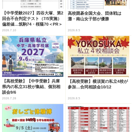
【中学受験2027】四谷大塚、第2
高校囲碁全国大会、団体戦は
回合不合判定テスト（7/5実施）
灘・南山女子部が優勝
偏差値…筑駒74・桜蔭70＜PR＞
2026.7.10
2026.8.5
【高校受験】【中学受験】兵庫
【高校受験】横須賀の私立4校が
県内の私立31校が集結、個別相
参加…合同相談会10/12
談会9/6
2026.7.28
2026.8.5