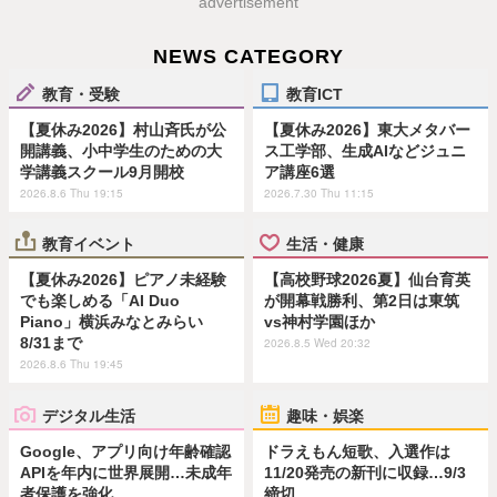
advertisement
NEWS CATEGORY
教育・受験
教育ICT
【夏休み2026】村山斉氏が公
【夏休み2026】東大メタバー
開講義、小中学生のための大
ス工学部、生成AIなどジュニ
学講義スクール9月開校
ア講座6選
2026.8.6 Thu 19:15
2026.7.30 Thu 11:15
教育イベント
生活・健康
【夏休み2026】ピアノ未経験
【高校野球2026夏】仙台育英
でも楽しめる「AI Duo
が開幕戦勝利、第2日は東筑
Piano」横浜みなとみらい
vs神村学園ほか
8/31まで
2026.8.5 Wed 20:32
2026.8.6 Thu 19:45
デジタル生活
趣味・娯楽
Google、アプリ向け年齢確認
ドラえもん短歌、入選作は
APIを年内に世界展開…未成年
11/20発売の新刊に収録…9/3
者保護を強化
締切