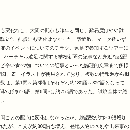
も変化なし。大問の配点も昨年と同じ。難易度はやや難
構成で、配点にも変化はなかった。設問数、マーク数いず
主催のイベントについてのチラシ、遠足で参加するツアーに
事、バーチャル遠足に関する学校新聞の記事など身近な話題
など辛い食べ物についての記事といった論理的文章まで多様
で図、表、イラストが使用されており、複数の情報源から概
は、第1問～第3問はそれぞれ約180語～320語となって
6問Aは約610語、第6問Bは約750語であった。試験全体の総
た。
ごとの配点に変化はなかったが、総語数が約200語増加
れたが、本文が約300語も増え、登場人物の区別や出来事の