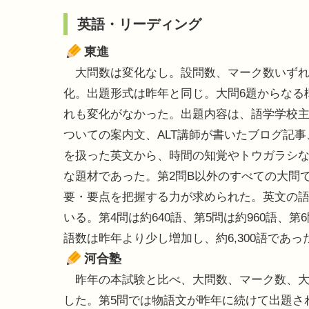
英語・リーディング
東進
大問数は変化なし。設問数、マーク数いずれ
化。出題形式は昨年と同じ。大問6題からなる
れも変化がなかった。出題内容は、語学学校
ついての案内文、ALT講師が書いたブログ記
を扱った英文から、時間の知覚やトウガラシ
な題材であった。第2問B以外のすべての大問
要・要点を把握する力が求められた。英文の語数
いる。第4問は約640語、第5問は約960語、第
語数は昨年より少し増加し、約6,300語であっ
河合塾
昨年の本試験と比べ、大問数、マーク数、大問
した。第5問では物語文が昨年に続けて出題さ