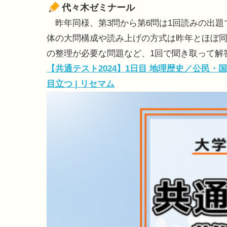
代々木ゼミナール
昨年同様、第3問から第6問は1回読みの出題
体の大問構成や読み上げの方式は昨年とほぼ
の整理が必要な問題など、1回で聞き取って解
【共通テスト2024】1日目 地理歴史／公民
目立つ | リセマム