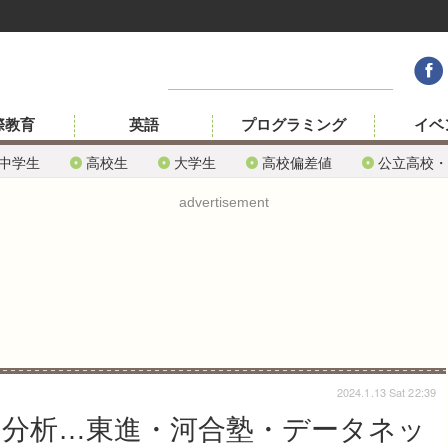
際教育
英語
プログラミング
イベ
中学生
高校生
大学生
高校偏差値
公立高校・
advertisement
2024.1.13 Sat 22:39
語の分析…東進・河合塾・データネッ