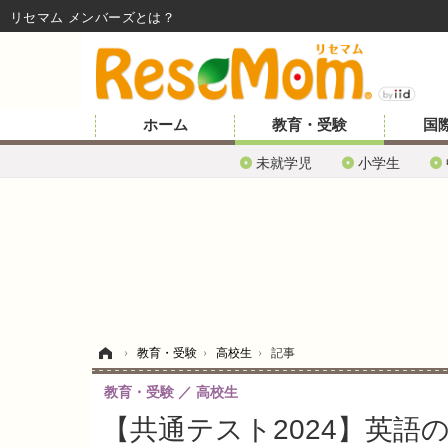
リセマム メンバーズ
ホーム
教育・受験
国
未就学児
小学生
ホーム
›
教育・受験
›
高校生
›
記事
教育・受験
高校生
【共通テスト2024】英