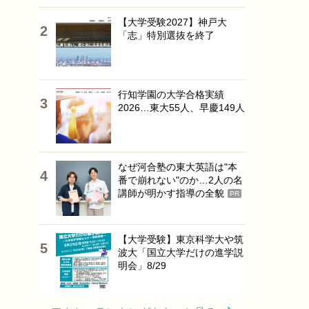
【大学受験2027】神戸大
「志」特別選抜を終了
行知学園の大学合格実績
2026…東大55人、早慶149人
なぜ河合塾の東大英語は"本
番で崩れない"のか…2人の名
講師が明かす指導の全貌
PR
【大学受験】東京科学大や筑
波大「国立大学だけの進学説
明会」8/29