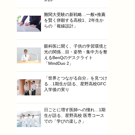
難関大受験の新戦略…一般×推薦
を賢く併願する高校1、2年生か
らの「複線設計」
眼科医に聞く、子供の学習環境と
光の関係…目・姿勢・集中力を整
えるBenQのデスクライト
「MindDuo 2」
「世界とつながる自分」を見つけ
る…1期生が語る、星野高校GFC
入学後の実り
日ごとに増す医師への憧れ…1期
生が語る、星野高校 医専コース
での「学びの楽しさ」