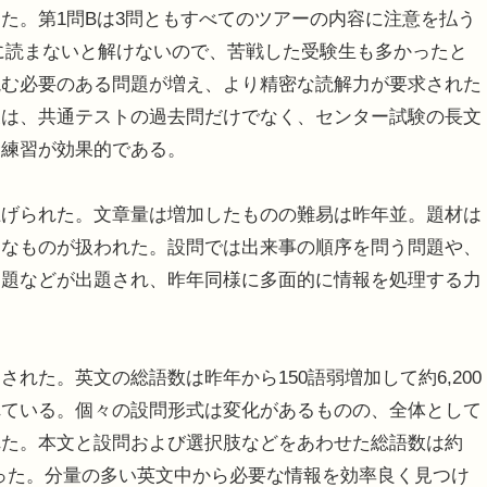
た。第1問Bは3問ともすべてのツアーの内容に注意を払う
寧に読まないと解けないので、苦戦した受験生も多かったと
読む必要のある問題が増え、より精密な読解力が要求された
後は、共通テストの過去問だけでなく、センター試験の長文
む練習が効果的である。
げられた。文章量は増加したものの難易は昨年並。題材は
まなものが扱われた。設問では出来事の順序を問う問題や、
問題などが出題され、昨年同様に多面的に情報を処理する力
た。英文の総語数は昨年から150語弱増加して約6,200
れている。個々の設問形式は変化があるものの、全体として
れた。本文と設問および選択肢などをあわせた総語数は約
を上回った。分量の多い英文中から必要な情報を効率良く見つけ