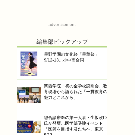
advertisement
編集部ピックアップ
星野学園の文化祭「星華祭」
9/12-13…小中高合同
関西学院・初の全学校説明会…教
育現場から語られた「一貫教育の
魅力とこれから」
総合診療医の第一人者・生坂政臣
氏が登壇…医学部受験イベント
「医師を目指す君たちへ」東京
9/13