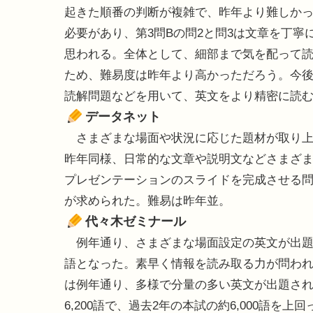
起きた順番の判断が複雑で、昨年より難しかっ
必要があり、第3問Bの問2と問3は文章を丁
思われる。全体として、細部まで気を配って
ため、難易度は昨年より高かっただろう。今
読解問題などを用いて、英文をより精密に読
データネット
さまざまな場面や状況に応じた題材が取り上
昨年同様、日常的な文章や説明文などさまざ
プレゼンテーションのスライドを完成させる
が求められた。難易は昨年並。
代々木ゼミナール
例年通り、さまざまな場面設定の英文が出題され
語となった。素早く情報を読み取る力が問わ
は例年通り、多様で分量の多い英文が出題さ
6,200語で、過去2年の本試の約6,000語