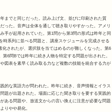
年までと同じだった。読み上げ文、並びに印刷された質
じだった。音声は全体を通して聴き取りやすかった。アメリ
み手が起用されていた。第1問から第3問の形式は昨年と同
トを時系列に並べる問題と、講座スケジュールを完成させる
素化されたが、選択肢を当てはめるのが難しくなった。第6
。第6問Bでは昨年に続き人物を特定する問題が出された。
肢や図表を素早く読み取る力など複数の技能を統合する力が
践的な英語力が問われた。昨年に続き、音声情報とイラス
る問題が出題された。場面に応じた聞き取りを要する実践的
要がある問題や、放送文からの言い換えに注意が必要な問題
年よりやや易化。