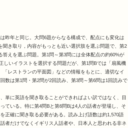
は昨年と同じ。大問6題からなる構成で、配点にも変化は
を聞き取り，内容がもっとも近い選択肢を選ぶ問題で、第2
答えを選ぶ問題。第1問～第3問には全体配点の約60%が
、正しいイラストを選択する問題だが、第1問Bでは「扇風機
」「レストランの平面図」などの情報をもとに、適切なイ
数は第1問・第2問が2回読み、第3問～第6問は1回読みで
、単に英語を聞き取ることができればよい訳ではなく、目
っている。特に第4問Bと第6問Bは4人の話者が登場し、そ
正確に聞き取る必要がある。読み上げ語数は約1,570語
人話者だけでなくイギリス人話者や、日本人と思われる非ネ