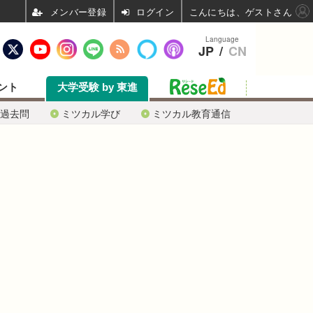
ログイン
こんにちは、ゲストさん
Language
JP
/
CN
ント
大学受験 by 東進
過去問
ミツカル学び
ミツカル教育通信