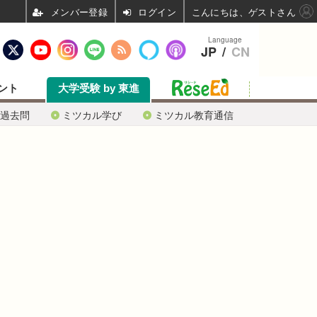
ログイン
こんにちは、ゲストさん
Language
JP
/
CN
ント
大学受験 by 東進
過去問
ミツカル学び
ミツカル教育通信