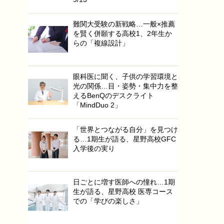
難関大受験の新戦略…一般×推薦
を賢く併願する高校1、2年生か
らの「複線設計」
眼科医に聞く、子供の学習環境と
光の関係…目・姿勢・集中力を整
えるBenQのデスクライト
「MindDuo 2」
「世界とつながる自分」を見つけ
る…1期生が語る、星野高校GFC
入学後の実り
日ごとに増す医師への憧れ…1期
生が語る、星野高校 医専コース
での「学びの楽しさ」