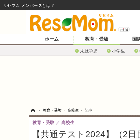
リセマム メンバーズ
ホーム
教育・受験
国
未就学児
小学生
ホーム
›
教育・受験
›
高校生
›
記事
教育・受験
高校生
【共通テスト2024】（2日