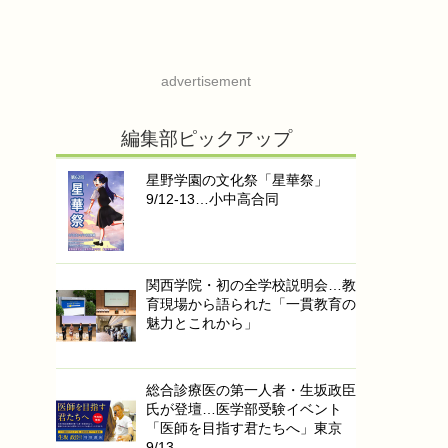
advertisement
編集部ピックアップ
星野学園の文化祭「星華祭」
9/12-13…小中高合同
関西学院・初の全学校説明会…教
育現場から語られた「一貫教育の
魅力とこれから」
総合診療医の第一人者・生坂政臣
氏が登壇…医学部受験イベント
「医師を目指す君たちへ」東京
9/13