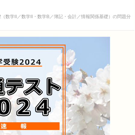
2（数学II／数学II・数学B／簿記・会計／情報関係基礎）の問題分