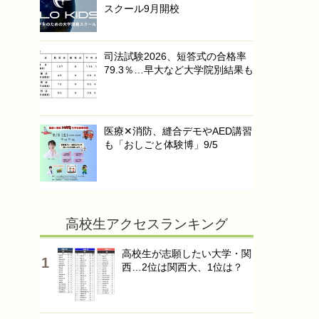
スクール9月開校
司法試験2026、短答式の合格率
79.3％…早大など大学院別結果も
医療✕消防、縫合デモやAED講習
も「おしごと体験博」9/5
高校生アクセスランキング
高校生が志願したい大学・関
西…2位は関西大、1位は？