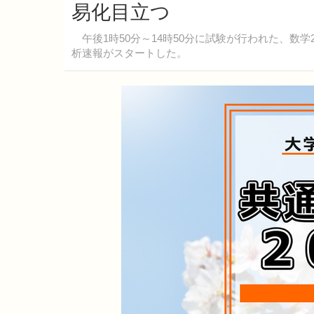
易化目立つ
午後1時50分～14時50分に試験が行われた、数学
析速報がスタートした。