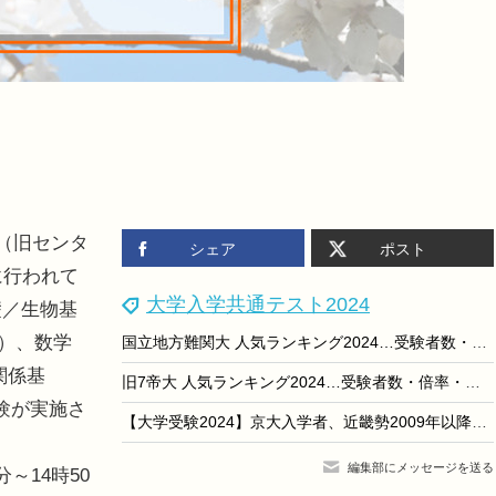
（旧センタ
シェア
ポスト
に行われて
大学入学共通テスト2024
礎／生物基
A）、数学
国立地方難関大 人気ランキング2024…受験者数・倍率・辞退率
関係基
旧7帝大 人気ランキング2024…受験者数・倍率・入学辞退率
験が実施さ
【大学受験2024】京大入学者、近畿勢2009年以降の最低値に
編集部にメッセージを送る
～14時50