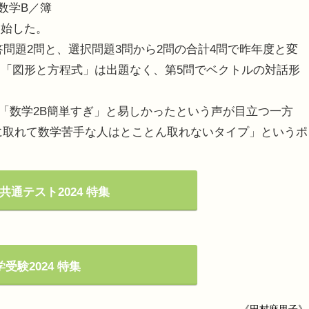
・数学B／簿
開始した。
問題2問と、選択問題3問から2問の合計4問で昨年度と変
「図形と方程式」は出題なく、第5問でベクトルの対話形
。
ジ」「数学2B簡単すぎ」と易しかったという声が目立つ一方
に取れて数学苦手な人はとことん取れないタイプ」というポ
共通テスト2024 特集
受験2024 特集