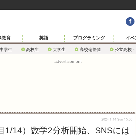
際教育
英語
プログラミング
イベ
中学生
高校生
大学生
高校偏差値
公立高校・
advertisement
2024.1.14 Sun 15:30
目1/14）数学2分析開始、SNSには