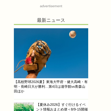
advertisement
最新ニュース
【高校野球2026夏】東海大甲府・健大高崎・有
明・長崎日大が勝利…第4日は遊学館vs青森山
田ほか
【夏休み2026】すぐ行けるイベ
ント情報おまとめ便＜8/9-15開催