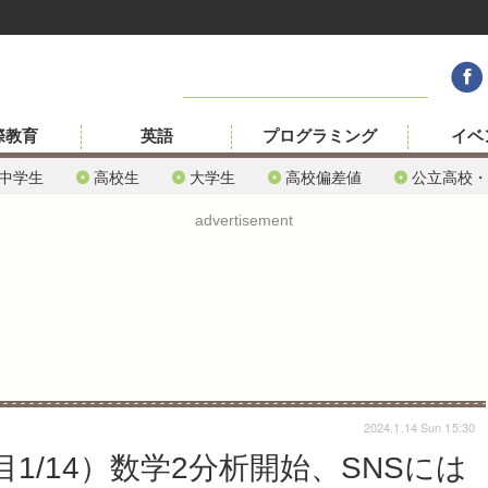
際教育
英語
プログラミング
イベ
中学生
高校生
大学生
高校偏差値
公立高校・
advertisement
2024.1.14 Sun 15:30
目1/14）数学2分析開始、SNSには