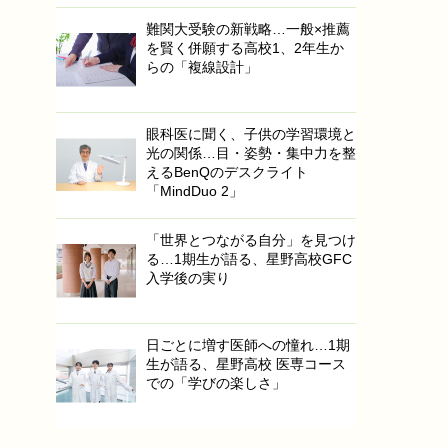
難関大受験の新戦略…一般×推薦
を賢く併願する高校1、2年生か
らの「複線設計」
眼科医に聞く、子供の学習環境と
光の関係…目・姿勢・集中力を整
えるBenQのデスクライト
「MindDuo 2」
「世界とつながる自分」を見つけ
る…1期生が語る、星野高校GFC
入学後の実り
日ごとに増す医師への憧れ…1期
生が語る、星野高校 医専コース
での「学びの楽しさ」