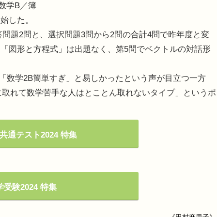
・数学B／簿
開始した。
問題2問と、選択問題3問から2問の合計4問で昨年度と変
「図形と方程式」は出題なく、第5問でベクトルの対話形
。
ジ」「数学2B簡単すぎ」と易しかったという声が目立つ一方
に取れて数学苦手な人はとことん取れないタイプ」というポ
共通テスト2024 特集
受験2024 特集