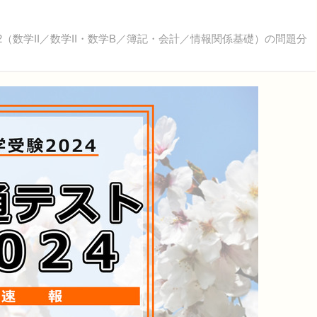
2（数学II／数学II・数学B／簿記・会計／情報関係基礎）の問題分