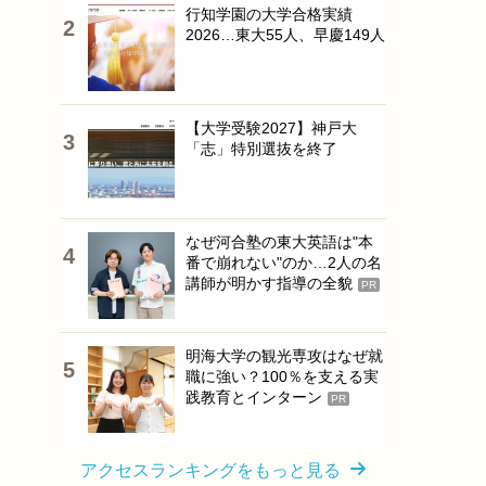
行知学園の大学合格実績
2026…東大55人、早慶149人
【大学受験2027】神戸大
「志」特別選抜を終了
なぜ河合塾の東大英語は"本
番で崩れない"のか…2人の名
講師が明かす指導の全貌
PR
明海大学の観光専攻はなぜ就
職に強い？100％を支える実
践教育とインターン
PR
アクセスランキングをもっと見る