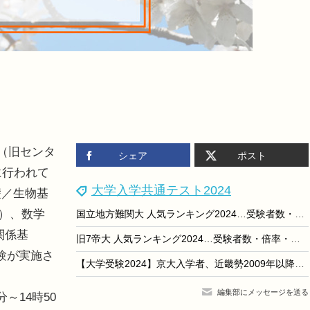
（旧センタ
シェア
ポスト
に行われて
大学入学共通テスト2024
礎／生物基
A）、数学
国立地方難関大 人気ランキング2024…受験者数・倍率・辞退率
関係基
旧7帝大 人気ランキング2024…受験者数・倍率・入学辞退率
験が実施さ
【大学受験2024】京大入学者、近畿勢2009年以降の最低値に
編集部にメッセージを送る
～14時50