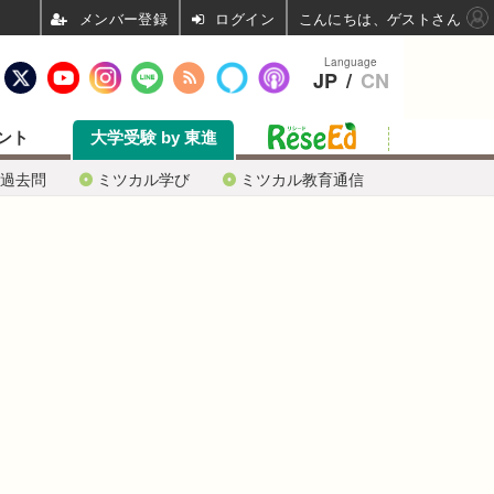
ログイン
こんにちは、ゲストさん
Language
JP
/
CN
ント
大学受験 by 東進
過去問
ミツカル学び
ミツカル教育通信