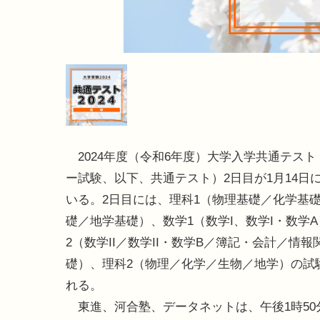
2024年度（令和6年度）大学入学共通テスト
ー試験、以下、共通テスト）2日目が1月14日
いる。2日目には、理科1（物理基礎／化学基
礎／地学基礎）、数学1（数学I、数学I・数学
2（数学II／数学II・数学B／簿記・会計／情報
礎）、理科2（物理／化学／生物／地学）の試
れる。
東進、河合塾、データネットは、午後1時50分