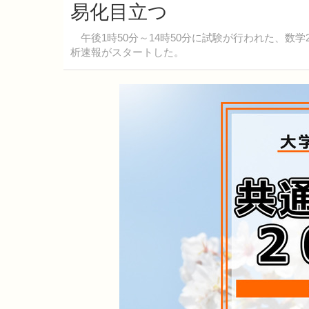
易化目立つ
午後1時50分～14時50分に試験が行われた、数学
析速報がスタートした。