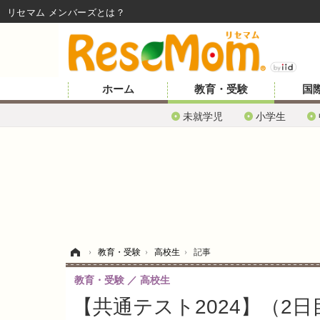
リセマム メンバーズ
ホーム
教育・受験
国
未就学児
小学生
ホーム
›
教育・受験
›
高校生
›
記事
教育・受験
高校生
【共通テスト2024】（2日