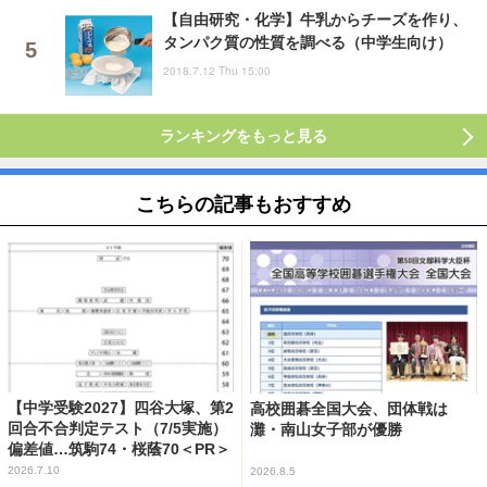
【自由研究・化学】牛乳からチーズを作り、
タンパク質の性質を調べる（中学生向け）
2018.7.12 Thu 15:00
ランキングをもっと見る
こちらの記事もおすすめ
【中学受験2027】四谷大塚、第2
高校囲碁全国大会、団体戦は
回合不合判定テスト（7/5実施）
灘・南山女子部が優勝
偏差値…筑駒74・桜蔭70＜PR＞
2026.7.10
2026.8.5