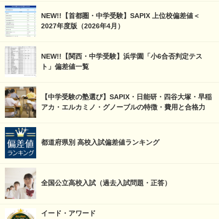
NEW!!【首都圏・中学受験】SAPIX 上位校偏差値＜
2027年度版（2026年4月）
NEW!!【関西・中学受験】浜学園「小6合否判定テス
ト」偏差値一覧
【中学受験の塾選び】SAPIX・日能研・四谷大塚・早稲
アカ・エルカミノ・グノーブルの特徴・費用と合格力
都道府県別 高校入試偏差値ランキング
全国公立高校入試（過去入試問題・正答）
イード・アワード