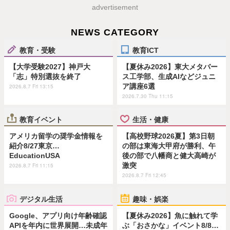
advertisement
NEWS CATEGORY
教育・受験
教育ICT
【大学受験2027】神戸大
【夏休み2026】東大メタバー
「志」特別選抜を終了
ス工学部、生成AIなどジュニ
ア講座6選
2026.8.7 Fri 13:15
2026.7.30 Thu 11:15
教育イベント
生活・健康
アメリカ留学の奨学金情報を
【高校野球2026夏】第3日朝
紹介8/27東京…
の部は東海大甲府が勝利、午
EducationUSA
後の部で八幡商と健大高崎が
激突
2026.8.7 Fri 11:15
2026.8.7 Fri 12:45
デジタル生活
趣味・娯楽
Google、アプリ向け年齢確認
【夏休み2026】魚に触れて学
APIを年内に世界展開…未成年
ぶ「おさかな」イベント8/8…