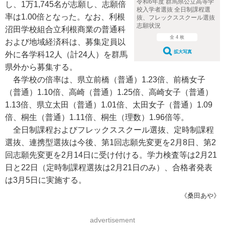
令和6年度 群馬県公立高等学
し、1万1,745名が志願し、志願倍
校入学者選抜 全日制課程選
率は1.00倍となった。なお、利根
抜、フレックススクール選抜
志願状況
沼田学校組合立利根商業の普通科
全 4 枚
および地域経済科は、募集定員以
拡大写真
外に各学科12人（計24人）を群馬
県外から募集する。
各学校の倍率は、県立前橋（普通）1.23倍、前橋女子
（普通）1.10倍、高崎（普通）1.25倍、高崎女子（普通）
1.13倍、県立太田（普通）1.01倍、太田女子（普通）1.09
倍、桐生（普通）1.11倍、桐生（理数）1.96倍等。
全日制課程およびフレックススクール選抜、定時制課程
選抜、連携型選抜は今後、第1回志願先変更を2月8日、第2
回志願先変更を2月14日に受け付ける。学力検査等は2月21
日と22日（定時制課程選抜は2月21日のみ）、合格者発表
は3月5日に実施する。
《桑田あや》
advertisement