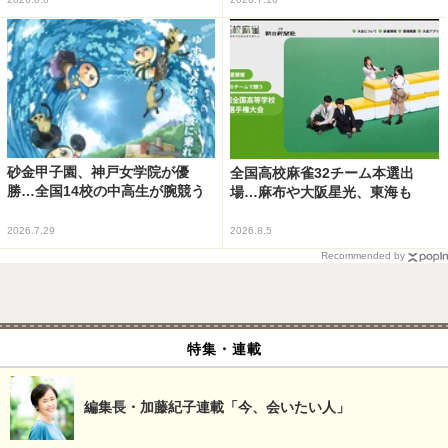
砂金甲子園、神戸女学院が優
全国高校麻雀32チーム本選出
勝…全国14校の中高生が腕競う
場…麻布や大阪星光、東海も
2026.7.29
2026.8.5
Recommended by
特集・連載
編集長・加藤紀子連載「今、会いたい人」