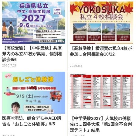
【高校受験】【中学受験】兵庫
【高校受験】横須賀の私立4校が
県内の私立31校が集結、個別相
参加…合同相談会10/12
談会9/6
2026.7.28
2026.8.5
医療✕消防、縫合デモやAED講
【中学受験2027】人気校の併願
習も「おしごと体験博」9/5
先は…四谷大塚「第2回合不合判
定テスト」結果
2026.8.6
2026.7.16