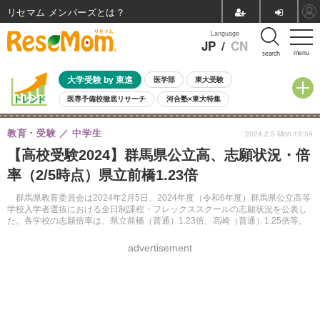
リセマム メンバーズ
Language
JP
/
CN
menu
search
大学受験 by 東進
医学部
東大受験
医専予備校徹底リサーチ
河合塾×東大特集
親子で考える大学選び
高校受験
中学受験
小学校受験
教育・受験
中学生
2024.2.5 Mon 19:54
共通テスト
夏休み
8月開催学校説明会・相談会
【高校受験2024】群馬県公立高、志願状況・倍
8月開催イベント・WS
全国公立高校 過去問
人気記事
率（2/5時点）県立前橋1.23倍
自由研究教材（小学生向け）
自由研究教材（中学生向け）
ランキング
群馬県教育委員会は2024年2月5日、2024年度（令和6年度）群馬県公立高等
学校入学者選抜における全日制課程・フレックススクールの志願状況を公表し
た。各学校の志願倍率は、県立前橋（普通）1.23倍、高崎（普通）1.25倍等。
advertisement