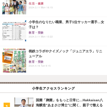
生活・健康
2024.3.11 Mon 19:15
小学生のなりたい職業、男子1位サッカー選手…女
子は？
教育・受験
2024.3.11 Mon 13:22
桃鉄コラボやクイズノック「ジュニアエラ」リニ
ューアル
教育・受験
2024.4.16 Tue 9:15
小学生アクセスランキング
国菌「麹菌」をもっと日常に…Hakkaisan八
海醸造“あまさけ博士”に聞く、親子で整える