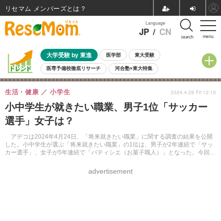
リセマム メンバーズ
Language
JP
/
CN
menu
search
大学受験 by 東進
医学部
東大受験
医専予備校徹底リサーチ
河合塾×東大特集
親子で考える大学選び
高校受験
中学受験
小学校受験
生活・健康
小学生
2024.4.26 Fri 12:15
共通テスト
夏休み
8月開催学校説明会・相談会
小中学生が就きたい職業、男子1位「サッカー
8月開催イベント・WS
全国公立高校 過去問
人気記事
選手」女子は？
自由研究教材（小学生向け）
自由研究教材（中学生向け）
ランキング
アデコは2024年4月24日、「将来就きたい職業」に関する調査の結果を公開
した。小中学生が選ぶ「将来就きたい職業」の1位は、男子が2年連続で「サッ
カー選手」、女子が5年連続で「パティシエ（お菓子職人）」となった。今回初
めて中学生男子の1位に「エンジニア・プログラマー」が選ばれた。
advertisement