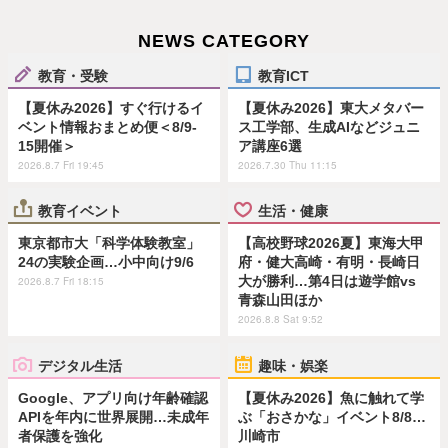
NEWS CATEGORY
教育・受験
教育ICT
【夏休み2026】すぐ行けるイ
【夏休み2026】東大メタバー
ベント情報おまとめ便＜8/9-
ス工学部、生成AIなどジュニ
15開催＞
ア講座6選
2026.8.7 Fri 19:45
2026.7.30 Thu 11:15
教育イベント
生活・健康
東京都市大「科学体験教室」
【高校野球2026夏】東海大甲
24の実験企画…小中向け9/6
府・健大高崎・有明・長崎日
大が勝利…第4日は遊学館vs
2026.8.7 Fri 18:15
青森山田ほか
2026.8.8 Sat 9:52
デジタル生活
趣味・娯楽
Google、アプリ向け年齢確認
【夏休み2026】魚に触れて学
APIを年内に世界展開…未成年
ぶ「おさかな」イベント8/8…
者保護を強化
川崎市