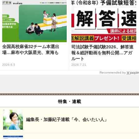
全国高校麻雀32チーム本選出
司法試験予備試験2026、解答速
場…麻布や大阪星光、東海も
報＆総評動画を無料公開…アガ
ルート
2026.8.5
2026.7.21
Recommended by
特集・連載
編集長・加藤紀子連載「今、会いたい人」