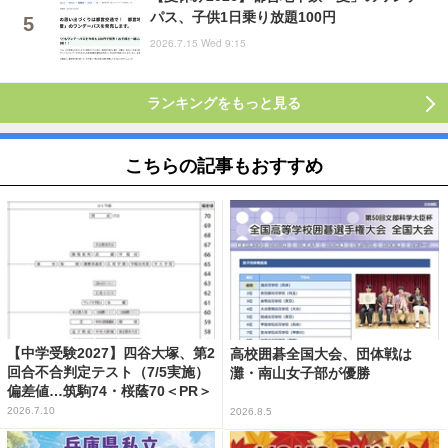
パス、子供1日乗り放題100円
2026.7.15 Wed 9:15
ランキングをもっと見る
こちらの記事もおすすめ
【中学受験2027】四谷大塚、第2
高校囲碁全国大会、団体戦は
回合不合判定テスト（7/5実施）
灘・南山女子部が優勝
偏差値…筑駒74・桜蔭70＜PR＞
2026.7.10
2026.8.5