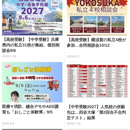
【高校受験】【中学受験】兵庫
【高校受験】横須賀の私立4校が
県内の私立31校が集結、個別相
参加…合同相談会10/12
談会9/6
2026.7.28
2026.8.5
医療✕消防、縫合デモやAED講
【中学受験2027】人気校の併願
習も「おしごと体験博」9/5
先は…四谷大塚「第2回合不合判
定テスト」結果
2026.8.6
2026.7.16