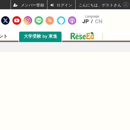
ログイン
こんにちは、ゲストさん
Language
JP
/
CN
ント
大学受験 by 東進