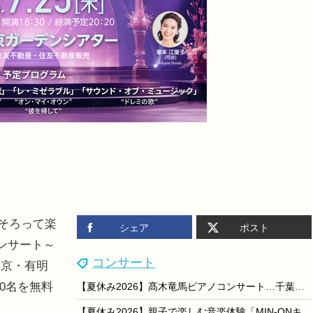
族そろって楽
シェア
ポスト
ンサート～
コンサート
東京・有明
0名を無料
【夏休み2026】髙木竜馬ピアノコンサート…千葉県立美術館8/23
【夏休み2026】親子で楽しむ音楽体験「MIN-ONキッズフェスタ」福岡・北海道・愛媛・石川