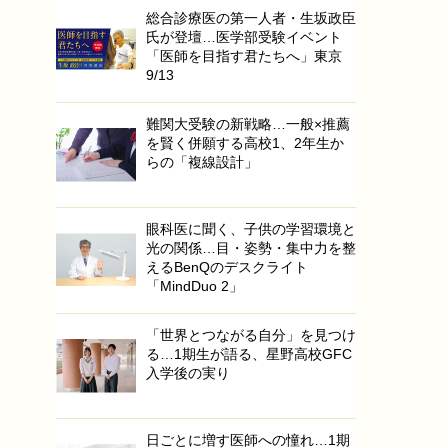
総合診療医の第一人者・生坂政臣
氏が登壇…医学部受験イベント
「医師を目指す君たちへ」東京
9/13
難関大受験の新戦略…一般×推薦
を賢く併願する高校1、2年生か
らの「複線設計」
眼科医に聞く、子供の学習環境と
光の関係…目・姿勢・集中力を整
えるBenQのデスクライト
「MindDuo 2」
「世界とつながる自分」を見つけ
る…1期生が語る、星野高校GFC
入学後の実り
日ごとに増す医師への憧れ…1期