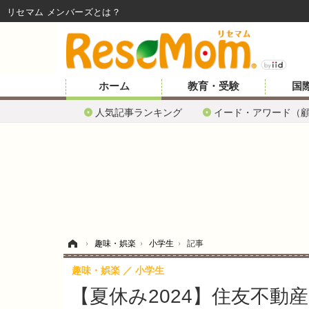
リセマム メンバーズ
ホーム
教育・受験
国
人気記事ランキング
イード・アワード（
ホーム
›
趣味・娯楽
›
小学生
›
記事
趣味・娯楽
小学生
【夏休み2024】住友不