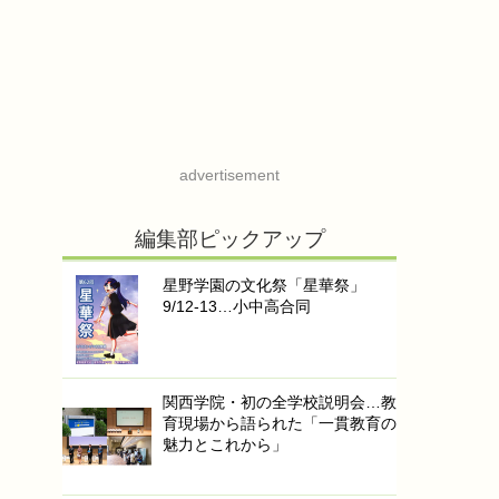
advertisement
編集部ピックアップ
星野学園の文化祭「星華祭」
9/12-13…小中高合同
関西学院・初の全学校説明会…教
育現場から語られた「一貫教育の
魅力とこれから」