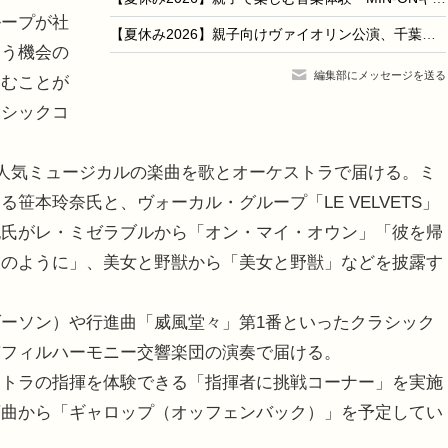
ープが社
【夏休み2026】親子向けヴァイオリン公演、千葉市で7/19…参加無料
合う機会の
編集部にメッセージを送る
しむことが
ラシックコ
人気ミュージカルの楽曲を歌とオーケストラで届ける。ミ
笹本玲奈氏と、ヴォーカル・グループ「LE VELVETS」
紀氏がレ・ミゼラブルから「オン・マイ・オウン」「彼を帰
夜のように」、美女と野獣から「美女と野獣」などを披露す
ーソン）や行進曲「威風堂々」第1番といったクラシック
京フィルハーモニー交響楽団の演奏で届ける。
トラの指揮を体験できる「指揮者に挑戦コーナー」を実施
序曲から「ギャロップ（オッフェンバック）」を予定してい