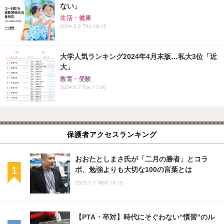
ない」
生活・健康
2024.5.2 Thu 18:15
大学人気ランキング2024年4月末版…私大3位「近
大」
教育・受験
2024.5.7 Tue 17:00
保護者アクセスランキング
おおたとしまさ氏が「二月の勝者」とコラ
ボ、勉強よりも大切な100の言葉とは
2020.7.1 Wed 15:15
【PTA・卒対】時代にそぐわない“慣習”のル