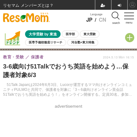
リセマム メンバーズ
Language
JP
/
CN
menu
search
大学受験 by 東進
医学部
東大受験
医専予備校徹底リサーチ
河合塾×東大特集
親子で考える大学選び
高校受験
中学受験
小学校受験
教育・受験
保護者
2024.5.13 Mon 16:15
共通テスト
夏休み
8月開催学校説明会・相談会
3-6歳向け51Talkでおうち英語を始めよう…保
8月開催イベント・WS
全国公立高校 過去問
人気記事
護者対象6/3
自由研究教材（小学生向け）
自由研究教材（中学生向け）
ランキング
51Talk Japanは2024年6月3日、Lucorが運営するママ向けオンラインコミュ
ニティPULMOと共同で、保護者を対象に「3～6歳向けオンライン英会話
51Talkでおうち英語を始めよう！」をオンライン開催する。定員30名。参加費
無料。
advertisement