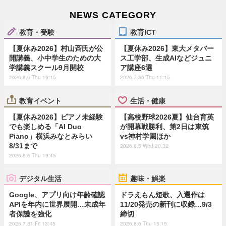
NEWS CATEGORY
教育・受験
教育ICT
【夏休み2026】村山斉氏が公
【夏休み2026】東大メタバー
開講義、小中学生のための大
ス工学部、生成AIなどジュニ
学講義スクール9月開校
ア講座6選
2026.8.6 Thu 19:15
2026.7.30 Thu 11:15
教育イベント
生活・健康
【夏休み2026】ピアノ未経験
【高校野球2026夏】仙台育英
でも楽しめる「AI Duo
が開幕戦勝利、第2日は東筑
Piano」横浜みなとみらい
vs神村学園ほか
8/31まで
2026.8.5 Wed 20:32
2026.8.6 Thu 19:45
デジタル生活
趣味・娯楽
Google、アプリ向け年齢確認
ドラえもん短歌、入選作は
APIを年内に世界展開…未成年
11/20発売の新刊に収録…9/3
者保護を強化
締切
2026.7.31 Fri 13:45
2026.8.6 Thu 15:15