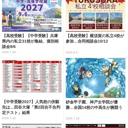
【高校受験】【中学受験】兵庫
【高校受験】横須賀の私立4校が
県内の私立31校が集結、個別相
参加…合同相談会10/12
談会9/6
2026.7.28
2026.8.5
【中学受験2027】人気校の併願
砂金甲子園、神戸女学院が優
先は…四谷大塚「第2回合不合判
勝…全国14校の中高生が腕競う
定テスト」結果
2026.7.16
2026.7.29