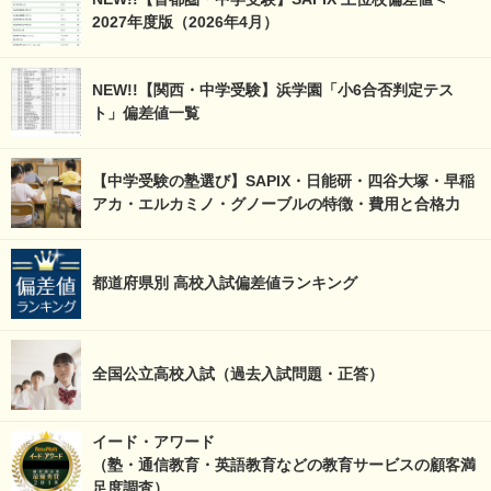
2027年度版（2026年4月）
NEW!!【関西・中学受験】浜学園「小6合否判定テス
ト」偏差値一覧
【中学受験の塾選び】SAPIX・日能研・四谷大塚・早稲
アカ・エルカミノ・グノーブルの特徴・費用と合格力
都道府県別 高校入試偏差値ランキング
全国公立高校入試（過去入試問題・正答）
イード・アワード
（塾・通信教育・英語教育などの教育サービスの顧客満
足度調査）