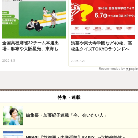
全国高校麻雀32チーム本選出
渋幕や東大寺学園など40校、高
場…麻布や大阪星光、東海も
校生クイズTOKYOラウンドへ
2026.8.5
2026.7.29
Recommended by
特集・連載
編集長・加藤紀子連載「今、会いたい人」
NEW!!【首都圏・中学受験】SAPIX 上位校偏差値＜