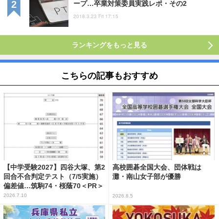
ープ…卒業対策委員実践レポ・その2
2018.3.23 Fri 17:15
ランキングをもっと見る
こちらの記事もおすすめ
【中学受験2027】四谷大塚、第2
高校囲碁全国大会、団体戦は
回合不合判定テスト（7/5実施）
灘・南山女子部が優勝
偏差値…筑駒74・桜蔭70＜PR＞
2026.7.10
2026.8.5