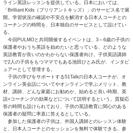
ライン英語レッスンを提供している。日本においては、
「Brilliant Kids（ブリリアントキッズ）」のサービス名で展
開。学習状況の確認や不安点を解消する日本人コーチとの
コーチングの時間を、日本独自のサービスとして設けてい
る。
今回PULMOと共同開催するイベントは、3～6歳の子供の
保護者やおうち英語を始めたいと思っている、どのような
英語教育が良いのかわからない保護者向け。子供英語講師
で2人の子供をもつママでもある池田ひとみ氏が、インタビ
ュアーとして登壇する。
子供の学びをサポートする51Talkの日本人コーチが、オ
ンライン英会話についてやオンラインで学ぶメリット、教
材、講師、どんな家庭にお勧めか、始めると良い時期、英
語×コーチングの効果などについて説明するという。質疑応
答の時間も設けられており、子供の英語教育に関心のある
保護者の疑問に率直に答えるとしている。
参加した保護者の子供は、外国人講師とのレッスン体験
と、日本人コーチとのセッションを無料で体験できる。参