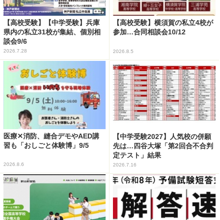
【高校受験】【中学受験】兵庫
【高校受験】横須賀の私立4校が
県内の私立31校が集結、個別相
参加…合同相談会10/12
談会9/6
2026.7.28
2026.8.5
医療✕消防、縫合デモやAED講
【中学受験2027】人気校の併願
習も「おしごと体験博」9/5
先は…四谷大塚「第2回合不合判
定テスト」結果
2026.8.6
2026.7.16