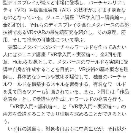
型ディスプレイが続々と市場に登場し、バーチャルリアリ
ティ（VR）や拡張現実感（AR）の技術がますます身近な
ものとなっている。ジュニア講座「VR学入門～講義編～」
全2回では、それらのディスプレイを含むメタバースの基盤
技術であるVRやARの最先端研究を紹介し、その原理、応
用、そして将来の可能性について学ぶ。
実際にメタバースのバーチャルワールドを作ってみたい
人にはジュニア講座「VR学入門～実習編～」全3回を用
意。Hubsを対象として、メタバースのワールドを実際に受
講生自身が作成することを目的に、VR技術の基本概念を理
解し、具体的なツールや技術を駆使して、独自のバーチャ
ルワールドを構築するスキルを習得する。有名なワールド
を見て回るツアーも計画されている。また、3回目は「作品
発表会」として受講生が作成したワールドの発表を行う。
「VR学入門～講義編～」と「VR学入門～実習編～」の
両方を受講することでより理解を深めることができるとい
う。
いずれの講座も、対象者はおもに中高生だが、それ以外