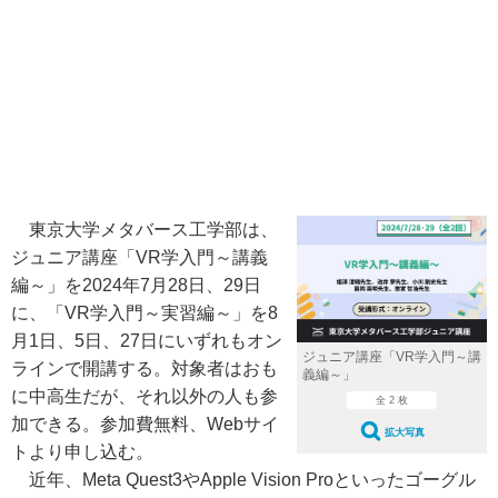
東京大学メタバース工学部は、
ジュニア講座「VR学入門～講義
編～」を2024年7月28日、29日
に、「VR学入門～実習編～」を8
月1日、5日、27日にいずれもオン
ジュニア講座「VR学入門～講
ラインで開講する。対象者はおも
義編～」
に中高生だが、それ以外の人も参
全 2 枚
加できる。参加費無料、Webサイ
拡大写真
トより申し込む。
近年、Meta Quest3やApple Vision Proといったゴーグル