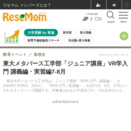
リセマム メンバーズ
Language
JP
/
CN
menu
search
大学受験 by 東進
医学部
東大受験
医専予備校徹底リサーチ
河合塾×東大特集
親子で考える大学選び
高校受験
中学受験
小学校受験
教育イベント
高校生
2024.6.20 Thu 16:15
共通テスト
夏休み
8月開催学校説明会・相談会
東大メタバース工学部「ジュニア講座」VR学入
8月開催イベント・WS
全国公立高校 過去問
人気記事
門 講義編・実習編7-8月
自由研究教材（小学生向け）
自由研究教材（中学生向け）
ランキング
東京大学メタバース工学部は、ジュニア講座「VR学入門～講義編～」を
2024年7月28日、29日に、「VR学入門～実習編～」を8月1日、5日、27日にい
ずれもオンラインで開講する。対象者はおもに中高生だが、それ以外の人も参
加できる。参加費無料、Webサイトより申し込む。
advertisement