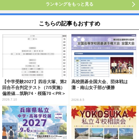
ランキングをもっと見る
こちらの記事もおすすめ
【中学受験2027】四谷大塚、第2
高校囲碁全国大会、団体戦は
回合不合判定テスト（7/5実施）
灘・南山女子部が優勝
偏差値…筑駒74・桜蔭70＜PR＞
2026.7.10
2026.8.5