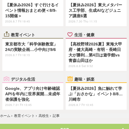
【夏休み2026】すぐ行けるイ
【夏休み2026】東大メタバー
ベント情報おまとめ便＜8/9-
ス工学部、生成AIなどジュニ
15開催＞
ア講座6選
2026.8.7 Fri 19:45
2026.7.30 Thu 11:15
教育イベント
生活・健康
東京都市大「科学体験教室」
【高校野球2026夏】東海大甲
24の実験企画…小中向け9/6
府・健大高崎・有明・長崎日
大が勝利…第4日は遊学館vs
2026.8.7 Fri 18:15
青森山田ほか
2026.8.8 Sat 9:52
デジタル生活
趣味・娯楽
Google、アプリ向け年齢確認
【夏休み2026】魚に触れて学
APIを年内に世界展開…未成年
ぶ「おさかな」イベント8/8…
者保護を強化
川崎市
2026.7.31 Fri 13:45
2026.8.7 Fri 10:45
ホーム
›
教育イベント
›
高校生
›
記事