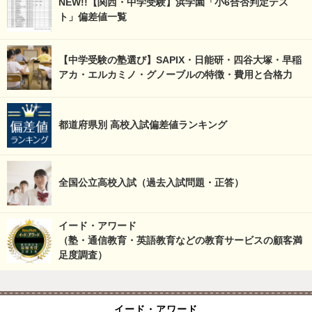
NEW!!【関西・中学受験】浜学園「小6合否判定テス
ト」偏差値一覧
【中学受験の塾選び】SAPIX・日能研・四谷大塚・早稲
アカ・エルカミノ・グノーブルの特徴・費用と合格力
都道府県別 高校入試偏差値ランキング
全国公立高校入試（過去入試問題・正答）
イード・アワード
（塾・通信教育・英語教育などの教育サービスの顧客満
足度調査）
イード・アワード