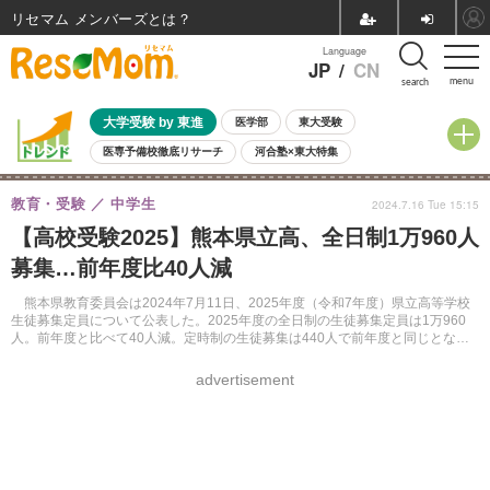
リセマム メンバーズ
Language
JP
/
CN
menu
search
大学受験 by 東進
医学部
東大受験
医専予備校徹底リサーチ
河合塾×東大特集
親子で考える大学選び
高校受験
中学受験
小学校受験
教育・受験
中学生
2024.7.16 Tue 15:15
共通テスト
夏休み
8月開催学校説明会・相談会
【高校受験2025】熊本県立高、全日制1万960人
8月開催イベント・WS
全国公立高校 過去問
人気記事
募集…前年度比40人減
自由研究教材（小学生向け）
自由研究教材（中学生向け）
ランキング
熊本県教育委員会は2024年7月11日、2025年度（令和7年度）県立高等学校
生徒募集定員について公表した。2025年度の全日制の生徒募集定員は1万960
人。前年度と比べて40人減。定時制の生徒募集は440人で前年度と同じとなっ
ている。
advertisement