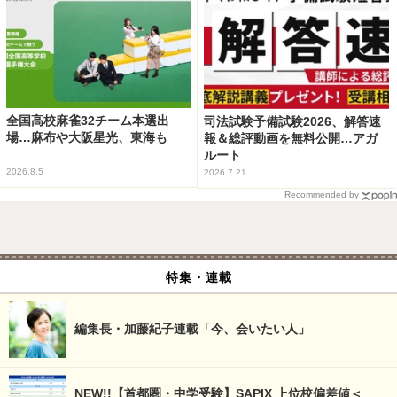
全国高校麻雀32チーム本選出
司法試験予備試験2026、解答速
場…麻布や大阪星光、東海も
報＆総評動画を無料公開…アガ
ルート
2026.8.5
2026.7.21
Recommended by
特集・連載
編集長・加藤紀子連載「今、会いたい人」
NEW!!【首都圏・中学受験】SAPIX 上位校偏差値＜