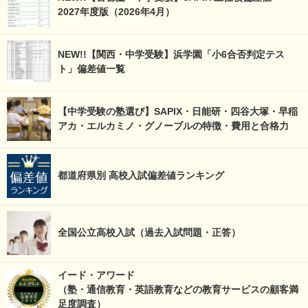
2027年度版（2026年4月）
NEW!!【関西・中学受験】浜学園「小6合否判定テス
ト」偏差値一覧
【中学受験の塾選び】SAPIX・日能研・四谷大塚・早稲
アカ・エルカミノ・グノーブルの特徴・費用と合格力
都道府県別 高校入試偏差値ランキング
全国公立高校入試（過去入試問題・正答）
イード・アワード
（塾・通信教育・英語教育などの教育サービスの顧客満
足度調査）