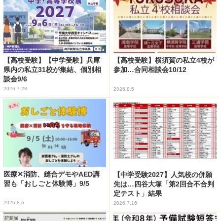
【高校受験】【中学受験】兵庫
【高校受験】横須賀の私立4校が
県内の私立31校が集結、個別相
参加…合同相談会10/12
談会9/6
2026.7.28
2026.8.5
医療✕消防、縫合デモやAED講
【中学受験2027】人気校の併願
習も「おしごと体験博」9/5
先は…四谷大塚「第2回合不合判
定テスト」結果
2026.8.6
2026.7.16