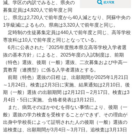
減。学区の内訳でみると、県央の
拡大写真
募集定員は4,920人で前年度と同
じ。県北は2,720人で前年度から40人減となり、阿蘇中央の
1学級減によるもの。県南は3,320人で前年度と同じ。
定時制の生徒募集定員は440人で前年度と同じ、高等学校
専攻科は10人で前年度と同じとなっている。
6月に公表された「2025年度熊本県立高等学校入学者選
抜の基本方針」によると、2025年度の入試制度は、前期
（特色）選抜、後期（一般）選抜、二次募集および中高一
貫教育（連携型）に係る入学者選抜とする。
前期（特色）選抜の日程 は、出願期間が2025年1月21日
～1月24日。検査は2月3日に実施、結果通知は2月10日。後
期（一般）選抜 の出願期間 は2月12日～2月17日。検査は3
月4日・5日に実施。 合格者発表は3月12日。
また、病気そのほかやむを得ない事情により、後期（一
般）選抜の学力検査を受検することができず、その理由が
出身中学校長によって証明された人の後期（一般）選抜の
追検査は、出願期間が3月4日～3月7日。追検査は3月13日