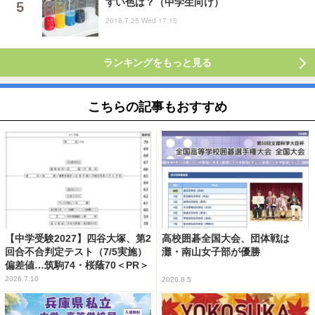
すい色は？（中学生向け）
2018.7.25 Wed 17:15
ランキングをもっと見る
こちらの記事もおすすめ
【中学受験2027】四谷大塚、第2
高校囲碁全国大会、団体戦は
回合不合判定テスト（7/5実施）
灘・南山女子部が優勝
偏差値…筑駒74・桜蔭70＜PR＞
2026.7.10
2026.8.5