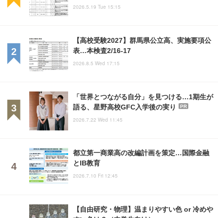
2026.5.19 Tue 15:15
【高校受験2027】群馬県公立高、実施要項公
表…本検査2/16-17
2026.8.5 Wed 17:15
「世界とつながる自分」を見つける…1期生が
語る、星野高校GFC入学後の実り
PR
2026.7.22 Wed 11:45
都立第一商業高の改編計画を策定…国際金融
とIB教育
2026.7.10 Fri 12:45
【自由研究・物理】温まりやすい色 or 冷めや