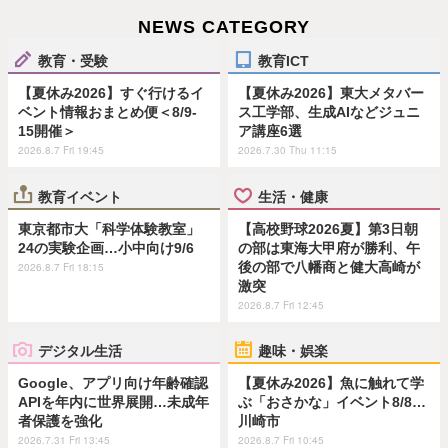
NEWS CATEGORY
教育・受験
教育ICT
【夏休み2026】すぐ行けるイ
【夏休み2026】東大メタバー
ベント情報おまとめ便＜8/9-
ス工学部、生成AIなどジュニ
15開催＞
ア講座6選
2026.8.7 Fri 19:45
2026.7.30 Thu 11:15
教育イベント
生活・健康
東京都市大「科学体験教室」
【高校野球2026夏】第3日朝
24の実験企画…小中向け9/6
の部は東海大甲府が勝利、午
後の部で八幡商と健大高崎が
2026.8.7 Fri 18:15
激突
2026.8.7 Fri 12:45
デジタル生活
趣味・娯楽
Google、アプリ向け年齢確認
【夏休み2026】魚に触れて学
APIを年内に世界展開…未成年
ぶ「おさかな」イベント8/8…
者保護を強化
川崎市
2026.7.31 Fri 13:45
2026.8.7 Fri 10:45