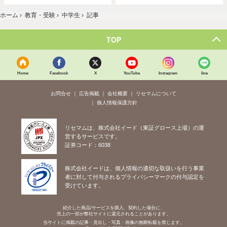
ホーム
›
教育・受験
›
中学生
›
記事
TOP
Home
Facebook
X
YouTube
Instagram
line
お問合せ
広告掲載
会社概要
リセマムについて
個人情報保護方針
リセマムは、株式会社イード（東証グロース上場）の運
営するサービスです。
証券コード：6038
株式会社イードは、個人情報の適切な取扱いを行う事業
者に対して付与されるプライバシーマークの付与認定を
受けています。
紹介した商品/サービスを購入、契約した場合に、
売上の一部が弊社サイトに還元されることがあります。
当サイトに掲載の記事・見出し・写真・画像の無断転載を禁じます。