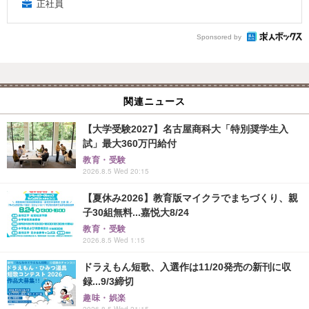
正社員
Sponsored by
関連ニュース
【大学受験2027】名古屋商科大「特別奨学生入
試」最大360万円給付
教育・受験
2026.8.5 Wed 20:15
【夏休み2026】教育版マイクラでまちづくり、親
子30組無料...嘉悦大8/24
教育・受験
2026.8.5 Wed 1:15
ドラえもん短歌、入選作は11/20発売の新刊に収
録...9/3締切
趣味・娯楽