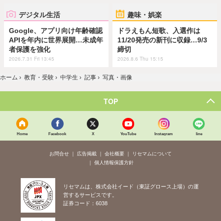
デジタル生活
趣味・娯楽
Google、アプリ向け年齢確認
ドラえもん短歌、入選作は
APIを年内に世界展開…未成年
11/20発売の新刊に収録…9/3
者保護を強化
締切
2026.7.31 Fri 13:45
2026.8.6 Thu 15:15
ホーム
›
教育・受験
›
中学生
›
記事
›
写真・画像
TOP
Home
Facebook
X
YouTube
Instagram
line
お問合せ
広告掲載
会社概要
リセマムについて
個人情報保護方針
リセマムは、株式会社イード（東証グロース上場）の運
営するサービスです。
証券コード：6038