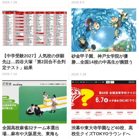
2026.7.28
2026.8.5
【中学受験2027】人気校の併願
砂金甲子園、神戸女学院が優
先は…四谷大塚「第2回合不合判
勝…全国14校の中高生が腕競う
定テスト」結果
2026.7.16
2026.7.29
全国高校麻雀32チーム本選出
渋幕や東大寺学園など40校、高
場…麻布や大阪星光、東海も
校生クイズTOKYOラウンドへ