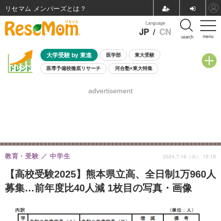
リセマム メンバーズ
Language
JP
/
CN
menu
search
大学受験 by 東進
医学部
東大受験
医専予備校徹底リサーチ
河合塾×東大特集
親子で考える大学選び
高校受験
中学受験
小学校受験
advertisement
共通テスト
夏休み
8月開催学校説明会・相談会
8月開催イベント・WS
全国公立高校 過去問
人気記事
自由研究教材（小学生向け）
自由研究教材（中学生向け）
ランキング
教育・受験
中学生
2024.7.16（火） 15:15
【高校受験2025】熊本県立高、全日制1万960人
募集…前年度比40人減 1枚目の写真・画像