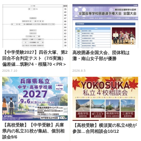
【中学受験2027】四谷大塚、第2
高校囲碁全国大会、団体戦は
回合不合判定テスト（7/5実施）
灘・南山女子部が優勝
偏差値…筑駒74・桜蔭70＜PR＞
2026.7.10
2026.8.5
【高校受験】【中学受験】兵庫
【高校受験】横須賀の私立4校が
県内の私立31校が集結、個別相
参加…合同相談会10/12
談会9/6