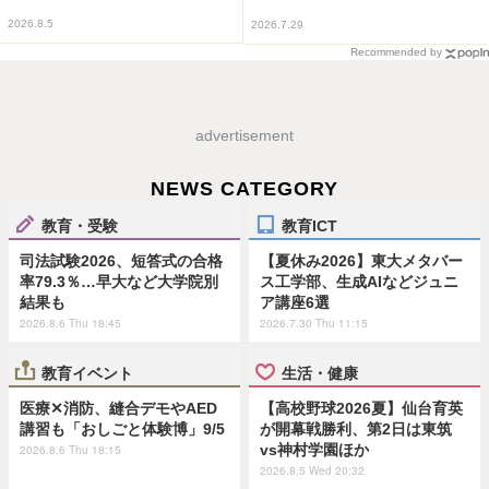
2026.8.5
2026.7.29
Recommended by
advertisement
NEWS CATEGORY
教育・受験
教育ICT
司法試験2026、短答式の合格
【夏休み2026】東大メタバー
率79.3％…早大など大学院別
ス工学部、生成AIなどジュニ
結果も
ア講座6選
2026.8.6 Thu 18:45
2026.7.30 Thu 11:15
教育イベント
生活・健康
医療✕消防、縫合デモやAED
【高校野球2026夏】仙台育英
講習も「おしごと体験博」9/5
が開幕戦勝利、第2日は東筑
vs神村学園ほか
2026.8.6 Thu 18:15
2026.8.5 Wed 20:32