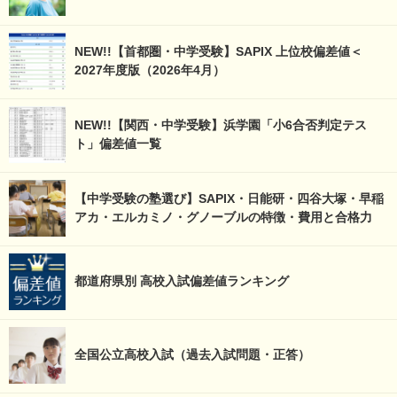
NEW!!【首都圏・中学受験】SAPIX 上位校偏差値＜
2027年度版（2026年4月）
NEW!!【関西・中学受験】浜学園「小6合否判定テス
ト」偏差値一覧
【中学受験の塾選び】SAPIX・日能研・四谷大塚・早稲
アカ・エルカミノ・グノーブルの特徴・費用と合格力
都道府県別 高校入試偏差値ランキング
全国公立高校入試（過去入試問題・正答）