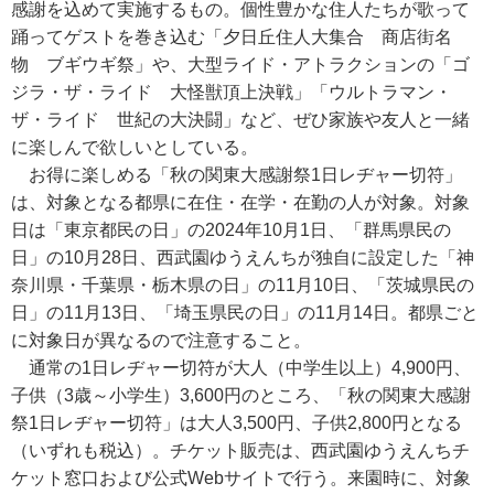
感謝を込めて実施するもの。個性豊かな住人たちが歌って
踊ってゲストを巻き込む「夕日丘住人大集合 商店街名
物 ブギウギ祭」や、大型ライド・アトラクションの「ゴ
ジラ・ザ・ライド 大怪獣頂上決戦」「ウルトラマン・
ザ・ライド 世紀の大決闘」など、ぜひ家族や友人と一緒
に楽しんで欲しいとしている。
お得に楽しめる「秋の関東大感謝祭1日レヂャー切符」
は、対象となる都県に在住・在学・在勤の人が対象。対象
日は「東京都民の日」の2024年10月1日、「群馬県民の
日」の10月28日、西武園ゆうえんちが独自に設定した「神
奈川県・千葉県・栃木県の日」の11月10日、「茨城県民の
日」の11月13日、「埼玉県民の日」の11月14日。都県ごと
に対象日が異なるので注意すること。
通常の1日レヂャー切符が大人（中学生以上）4,900円、
子供（3歳～小学生）3,600円のところ、「秋の関東大感謝
祭1日レヂャー切符」は大人3,500円、子供2,800円となる
（いずれも税込）。チケット販売は、西武園ゆうえんちチ
ケット窓口および公式Webサイトで行う。来園時に、対象