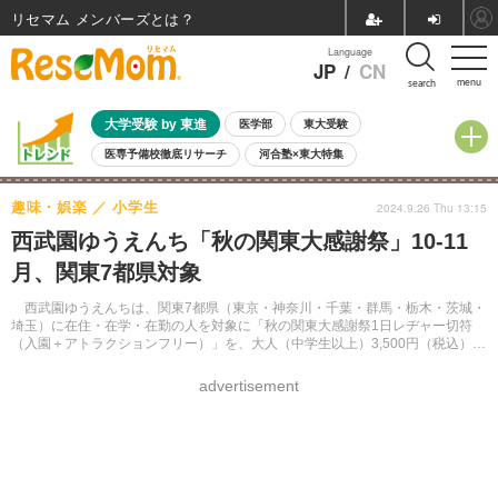
リセマム メンバーズ
Language
JP
/
CN
menu
search
大学受験 by 東進
医学部
東大受験
医専予備校徹底リサーチ
河合塾×東大特集
親子で考える大学選び
高校受験
中学受験
小学校受験
趣味・娯楽
小学生
2024.9.26 Thu 13:15
共通テスト
夏休み
8月開催学校説明会・相談会
西武園ゆうえんち「秋の関東大感謝祭」10-11
8月開催イベント・WS
全国公立高校 過去問
人気記事
月、関東7都県対象
自由研究教材（小学生向け）
自由研究教材（中学生向け）
ランキング
西武園ゆうえんちは、関東7都県（東京・神奈川・千葉・群馬・栃木・茨城・
埼玉）に在住・在学・在勤の人を対象に「秋の関東大感謝祭1日レヂャー切符
（入園＋アトラクションフリー）」を、大人（中学生以上）3,500円（税込）、
子供（3歳～小学生）2,800円（税込）で販売する。
advertisement