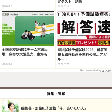
定テスト」結果
2026.8.6
2026.7.16
全国高校麻雀32チーム本選出
司法試験予備試験2026、解答速
場…麻布や大阪星光、東海も
報＆総評動画を無料公開…アガ
ルート
2026.8.5
2026.7.21
Recommended by
特集・連載
編集長・加藤紀子連載「今、会いたい人」