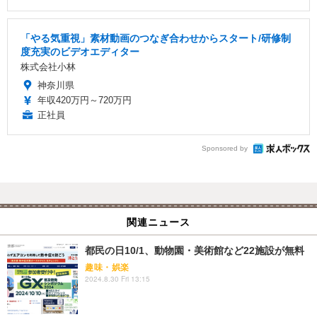
「やる気重視」素材動画のつなぎ合わせからスタート/研修制
度充実のビデオエディター
株式会社小林
神奈川県
年収420万円～720万円
正社員
Sponsored by
関連ニュース
都民の日10/1、動物園・美術館など22施設が無料
趣味・娯楽
2024.8.30 Fri 13:15