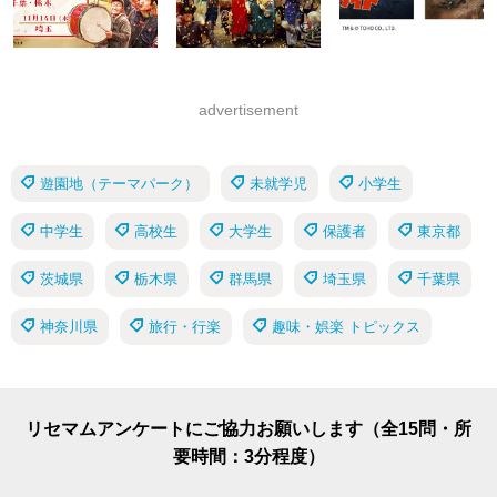
advertisement
遊園地（テーマパーク）
未就学児
小学生
中学生
高校生
大学生
保護者
東京都
茨城県
栃木県
群馬県
埼玉県
千葉県
神奈川県
旅行・行楽
趣味・娯楽 トピックス
リセマムアンケートにご協力お願いします（全15問・所
要時間：3分程度）