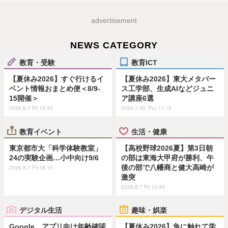
advertisement
NEWS CATEGORY
教育・受験
教育ICT
【夏休み2026】すぐ行けるイ
【夏休み2026】東大メタバー
ベント情報おまとめ便＜8/9-
ス工学部、生成AIなどジュニ
15開催＞
ア講座6選
2026.8.7 Fri 19:45
2026.7.30 Thu 11:15
教育イベント
生活・健康
東京都市大「科学体験教室」
【高校野球2026夏】第3日朝
24の実験企画…小中向け9/6
の部は東海大甲府が勝利、午
後の部で八幡商と健大高崎が
2026.8.7 Fri 18:15
激突
2026.8.7 Fri 12:45
デジタル生活
趣味・娯楽
Google、アプリ向け年齢確認
【夏休み2026】魚に触れて学