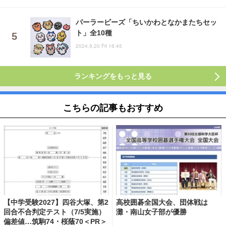
パーラービーズ「ちいかわとなかまたちセッ
ト」全10種
2024.9.20 Fri 16:45
ランキングをもっと見る
こちらの記事もおすすめ
【中学受験2027】四谷大塚、第2
高校囲碁全国大会、団体戦は
回合不合判定テスト（7/5実施）
灘・南山女子部が優勝
偏差値…筑駒74・桜蔭70＜PR＞