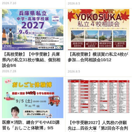
2026.7.10
2026.8.5
【高校受験】【中学受験】兵庫
【高校受験】横須賀の私立4校が
県内の私立31校が集結、個別相
参加…合同相談会10/12
談会9/6
2026.7.28
2026.8.5
医療✕消防、縫合デモやAED講
【中学受験2027】人気校の併願
習も「おしごと体験博」9/5
先は…四谷大塚「第2回合不合判