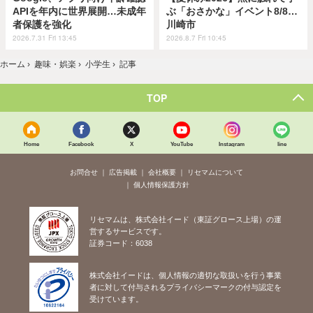
APIを年内に世界展開…未成年
ぶ「おさかな」イベント8/8…
者保護を強化
川崎市
2026.7.31 Fri 13:45
2026.8.7 Fri 10:45
ホーム
›
趣味・娯楽
›
小学生
›
記事
TOP
Home
Facebook
X
YouTube
Instagram
line
お問合せ
広告掲載
会社概要
リセマムについて
個人情報保護方針
リセマムは、株式会社イード（東証グロース上場）の運
営するサービスです。
証券コード：6038
株式会社イードは、個人情報の適切な取扱いを行う事業
者に対して付与されるプライバシーマークの付与認定を
受けています。