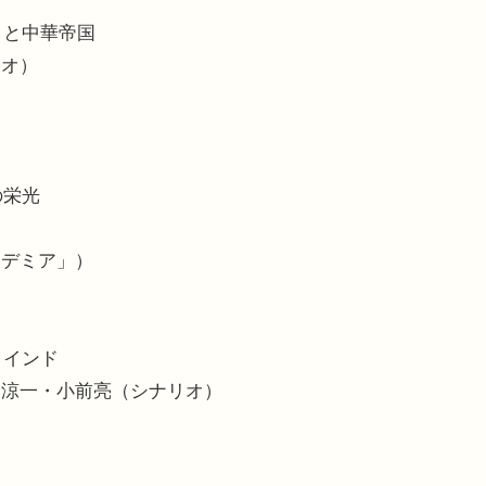
りと中華帝国
リオ）
の栄光
カデミア」）
とインド
野涼一・小前亮（シナリオ）