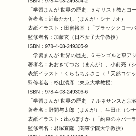
ISBN：978-4-08-249304-2
「学習まんが 世界の歴史」5 キリスト教とヨ
著者名：近藤たかし（まんが・シナリオ）
表紙イラスト：田畠裕基（「ブラッククロー
監修者名：加藤玄（日本女子大学教授）
ISBN：978-4-08-249305-9
「学習まんが 世界の歴史」6 モンゴルと東ア
著者名：あおきてつお（まんが）、小前亮（
表紙イラスト：くらもちふさこ（「天然コケ
監修者名：杉山清彦（東京大学教授）
ISBN：978-4-08-249306-6
「学習まんが 世界の歴史」7 ルネサンスと宗
著者名：野間与太郎（まんが）、生田正（シ
表紙イラスト：出水ぽすか（「約束のネバー
監修者名：君塚直隆（関東学院大学教授）