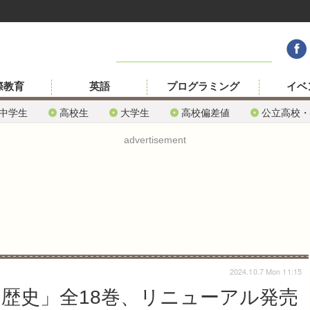
際教育
英語
プログラミング
イベ
中学生
高校生
大学生
高校偏差値
公立高校・
advertisement
2024.10.7 Mon 11:15
の歴史」全18巻、リニューアル発売