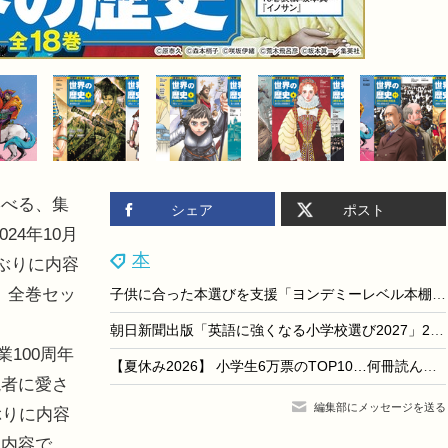
べる、集
シェア
ポスト
24年10月
本
ぶりに内容
。全巻セッ
子供に合った本選びを支援「ヨンデミーレベル本棚」くまざわ書店で展開
朝日新聞出版「英語に強くなる小学校選び2027」209校収録
100周年
【夏休み2026】 小学生6万票のTOP10…何冊読んだ？
読者に愛さ
編集部にメッセージを送る
ぶりに内容
た内容で、