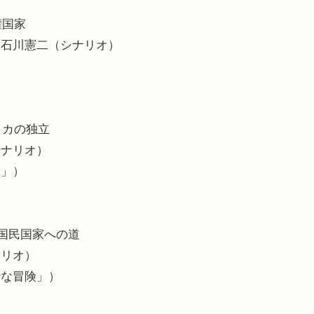
権国家
・石川憲二（シナリオ）
）
リカの独立
シナリオ）
ィ」）
と国民国家への道
ナリオ）
妙な冒険」）