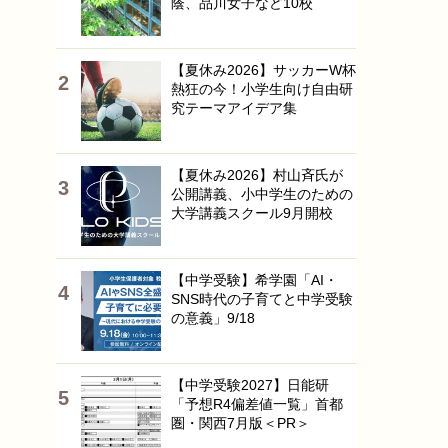
蔭、品川女子など10校
【夏休み2026】サッカーW杯
熱狂の今！小学生向け自由研
究テーマアイデア集
【夏休み2026】村山斉氏が
公開講義、小中学生のための
大学講義スクール9月開校
【中学受験】希学園「AI・
SNS時代の子育てと中学受験
の意義」9/18
【中学受験2027】日能研
「予想R4偏差値一覧」首都
圏・関西7月版＜PR＞