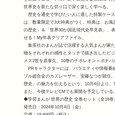
世界史を新たな切り口で深く楽しく学べる。
歴史を通史で学びたい人に適した特製ケース
は、数量限定で3大特典がつく。特典は、お風
の歴史」＆「世界30か国近現代史早見表」、
せる！My年表クリアファイル。
集英社のまんが誌で活躍する人気まんが家た
物をそれぞれの感性とタッチで描き出したビジ
メス2世を原泰久、10巻のナポレオン＝ボナ
PRキャラクターには、バラエティや情報番
プル超合金のカズレーザー、安藤なつが就任
歴史」の魅力を伝えるという。10月4日より、T
また、今後テレビCMでも展開を予定している
◆学習まんが 世界の歴史 全巻セット（全18巻
発売日：2024年10月4日（金）
定価：19,800円（税込）