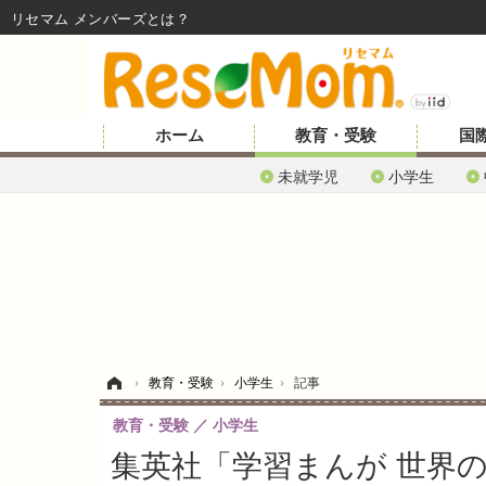
リセマム メンバーズ
ホーム
教育・受験
国
未就学児
小学生
ホーム
›
教育・受験
›
小学生
›
記事
教育・受験
小学生
集英社「学習まんが 世界