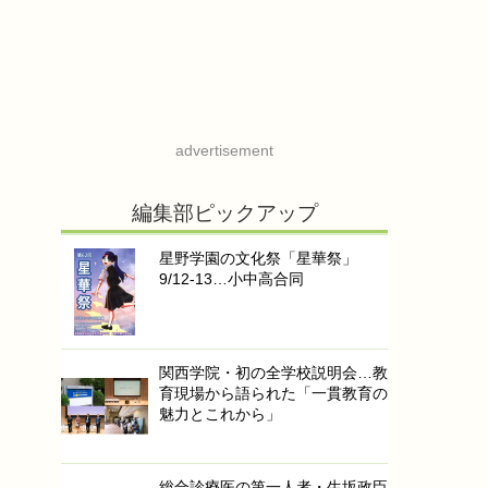
advertisement
編集部ピックアップ
星野学園の文化祭「星華祭」
9/12-13…小中高合同
関西学院・初の全学校説明会…教
育現場から語られた「一貫教育の
魅力とこれから」
総合診療医の第一人者・生坂政臣