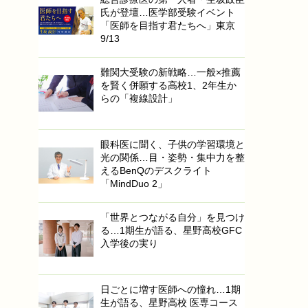
氏が登壇…医学部受験イベント
「医師を目指す君たちへ」東京
9/13
難関大受験の新戦略…一般×推薦
を賢く併願する高校1、2年生か
らの「複線設計」
眼科医に聞く、子供の学習環境と
光の関係…目・姿勢・集中力を整
えるBenQのデスクライト
「MindDuo 2」
「世界とつながる自分」を見つけ
る…1期生が語る、星野高校GFC
入学後の実り
日ごとに増す医師への憧れ…1期
生が語る、星野高校 医専コース