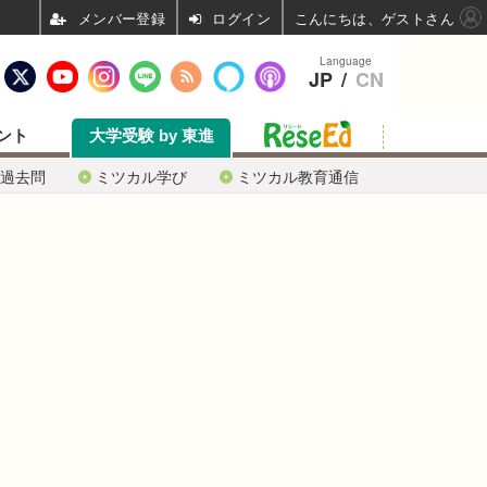
ログイン
こんにちは、ゲストさん
Language
JP
/
CN
ント
大学受験 by 東進
過去問
ミツカル学び
ミツカル教育通信