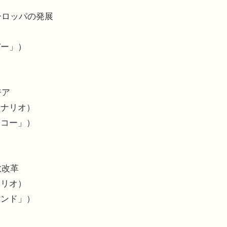
ーロッパの発展
バー」）
ジア
シナリオ）
ッコー」）
教改革
ナリオ）
ランド」）