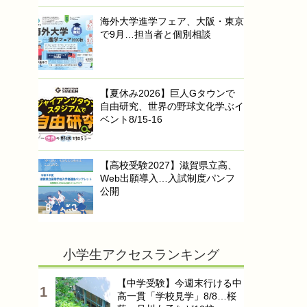
海外大学進学フェア、大阪・東京
で9月…担当者と個別相談
【夏休み2026】巨人Gタウンで
自由研究、世界の野球文化学ぶイ
ベント8/15-16
【高校受験2027】滋賀県立高、
Web出願導入…入試制度パンフ
公開
小学生アクセスランキング
【中学受験】今週末行ける中
高一貫「学校見学」8/8…桜