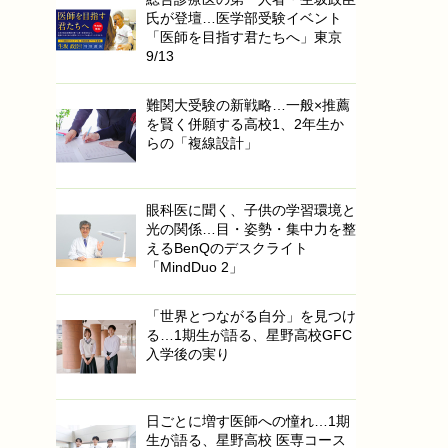
氏が登壇…医学部受験イベント
「医師を目指す君たちへ」東京
9/13
難関大受験の新戦略…一般×推薦
を賢く併願する高校1、2年生か
らの「複線設計」
眼科医に聞く、子供の学習環境と
光の関係…目・姿勢・集中力を整
えるBenQのデスクライト
「MindDuo 2」
「世界とつながる自分」を見つけ
る…1期生が語る、星野高校GFC
入学後の実り
日ごとに増す医師への憧れ…1期
生が語る、星野高校 医専コース