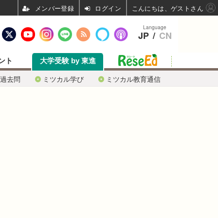
ログイン
こんにちは、ゲストさん
Language
JP
/
CN
ント
大学受験 by 東進
過去問
ミツカル学び
ミツカル教育通信