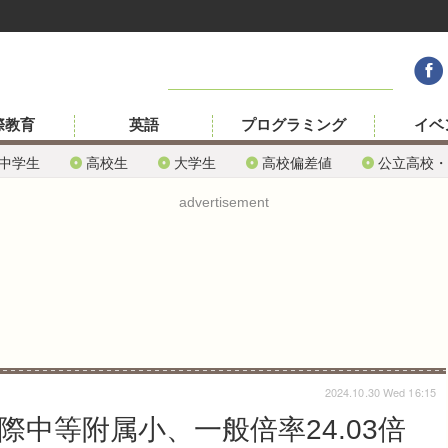
際教育
英語
プログラミング
イベ
中学生
高校生
大学生
高校偏差値
公立高校・
advertisement
2024.10.30 Wed 16:15
際中等附属小、一般倍率24.03倍