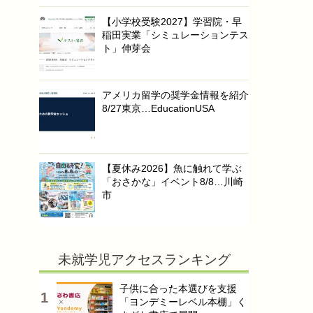
【小学校受験2027】学習院・早
稲田実業「シミュレーションテス
ト」伸芽会
アメリカ留学の奨学金情報を紹介
8/27東京…EducationUSA
【夏休み2026】魚に触れて学ぶ
「おさかな」イベント8/8…川崎
市
未就学児アクセスランキング
子供に合った本選びを支援
「ヨンデミーレベル本棚」く