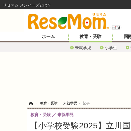
リセマム メンバーズ
ホーム
教育・受験
国
未就学児
小学生
ホーム
›
教育・受験
›
未就学児
›
記事
教育・受験
未就学児
【小学校受験2025】立川国