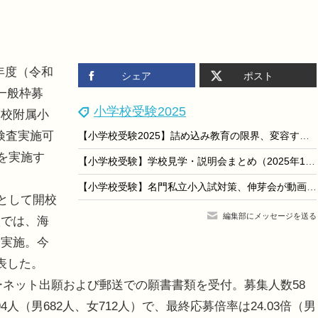
5年度（令和
シェア
ポスト
一般枠募
小学校受験2025
学校附属小
検査実施可
【小学校受験2025】詰め込み教育の限界、変容する入試を読み解く
選を実施す
【小学校受験】学校見学・説明会まとめ（2025年10月版）都市大付属、立教など
【小学校受験】名門私立小入試対策、伸芽会が動画配信
として開校
編集部にメッセージを送る
校では、海
を実施。今
表した。
ーネット出願および郵送での願書書類を受付。募集人数58
4人（男682人、女712人）で、最終応募倍率は24.03倍（男