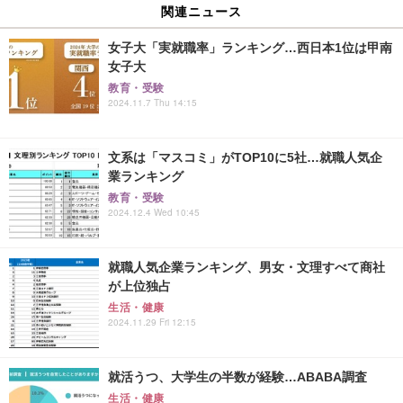
関連ニュース
女子大「実就職率」ランキング…西日本1位は甲南
女子大
教育・受験
2024.11.7 Thu 14:15
文系は「マスコミ」がTOP10に5社…就職人気企
業ランキング
教育・受験
2024.12.4 Wed 10:45
就職人気企業ランキング、男女・文理すべて商社
が上位独占
生活・健康
2024.11.29 Fri 12:15
就活うつ、大学生の半数が経験…ABABA調査
生活・健康