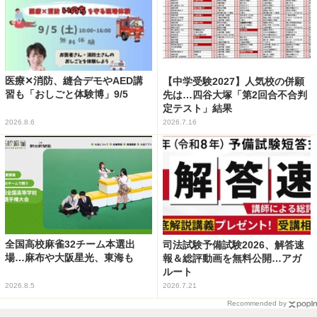
医療✕消防、縫合デモやAED講
【中学受験2027】人気校の併願
習も「おしごと体験博」9/5
先は…四谷大塚「第2回合不合判
定テスト」結果
2026.8.6
2026.7.16
全国高校麻雀32チーム本選出
司法試験予備試験2026、解答速
場…麻布や大阪星光、東海も
報＆総評動画を無料公開…アガ
ルート
2026.8.5
2026.7.21
Recommended by