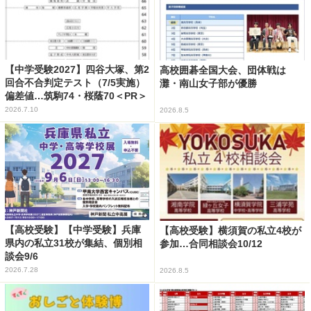
【中学受験2027】四谷大塚、第2
高校囲碁全国大会、団体戦は
回合不合判定テスト（7/5実施）
灘・南山女子部が優勝
偏差値…筑駒74・桜蔭70＜PR＞
2026.7.10
2026.8.5
【高校受験】【中学受験】兵庫
【高校受験】横須賀の私立4校が
県内の私立31校が集結、個別相
参加…合同相談会10/12
談会9/6
2026.7.28
2026.8.5