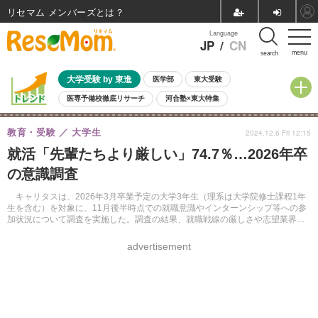
リセマム メンバーズ
Language
JP
/
CN
menu
search
大学受験 by 東進
医学部
東大受験
医専予備校徹底リサーチ
河合塾×東大特集
親子で考える大学選び
高校受験
中学受験
小学校受験
教育・受験
大学生
2024.12.6 Fri 12:15
共通テスト
夏休み
8月開催学校説明会・相談会
就活「先輩たちより厳しい」74.7％…2026年卒
8月開催イベント・WS
全国公立高校 過去問
人気記事
の意識調査
自由研究教材（小学生向け）
自由研究教材（中学生向け）
ランキング
キャリタスは、2026年3月卒業予定の大学3年生（理系は大学院修士課程1年
生を含む）を対象に、11月後半時点での就職意識やインターンシップ等への参
加状況について調査を実施した。調査の結果、就職戦線の厳しさや志望業界、
企業選びのこだわり、インターンシップ参加状況などが明らかになった。
advertisement