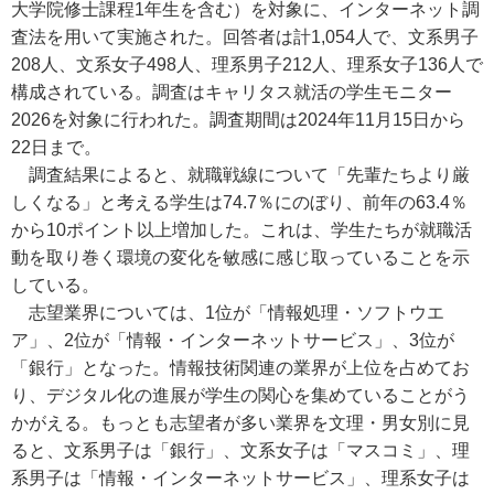
大学院修士課程1年生を含む）を対象に、インターネット調
査法を用いて実施された。回答者は計1,054人で、文系男子
208人、文系女子498人、理系男子212人、理系女子136人で
構成されている。調査はキャリタス就活の学生モニター
2026を対象に行われた。調査期間は2024年11月15日から
22日まで。
調査結果によると、就職戦線について「先輩たちより厳
しくなる」と考える学生は74.7％にのぼり、前年の63.4％
から10ポイント以上増加した。これは、学生たちが就職活
動を取り巻く環境の変化を敏感に感じ取っていることを示
している。
志望業界については、1位が「情報処理・ソフトウエ
ア」、2位が「情報・インターネットサービス」、3位が
「銀行」となった。情報技術関連の業界が上位を占めてお
り、デジタル化の進展が学生の関心を集めていることがう
かがえる。もっとも志望者が多い業界を文理・男女別に見
ると、文系男子は「銀行」、文系女子は「マスコミ」、理
系男子は「情報・インターネットサービス」、理系女子は