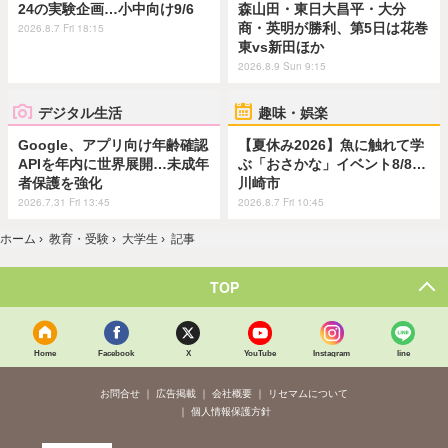
24の実験企画…小中向け9/6
森山田・東日大昌平・大分
商・英明が勝利、第5日は花巻
2026.8.7 Fri 18:15
東vs新田ほか
2026.8.9 Sun 9:15
デジタル生活
趣味・娯楽
Google、アプリ向け年齢確認
【夏休み2026】魚に触れて学
APIを年内に世界展開…未成年
ぶ「おさかな」イベント8/8…
者保護を強化
川崎市
2026.7.31 Fri 13:45
2026.8.7 Fri 10:45
ホーム
›
教育・受験
›
大学生
›
記事
TOP
Home
Facebook
X
YouTube
Instagram
line
お問合せ
広告掲載
会社概要
リセマムについて
個人情報保護方針